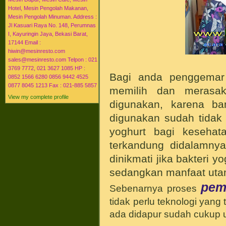
Hotel, Mesin Pengolah Makanan,
Mesin Pengolah Minuman. Address :
Jl Kasuari Raya No. 148, Perumnas
I, Kayuringin Jaya, Bekasi Barat,
17144 Email :
hiwin@mesinresto.com
sales@mesinresto.com Telpon : 021
3769 7772, 021 3627 1085 HP :
Bagi anda penggema
0852 1566 6280 0856 9442 4525
0877 8045 1213 Fax : 021-885 5857
memilih dan merasak
View my complete profile
digunakan, karena b
digunakan sudah tidak 
yoghurt bagi kesehata
terkandung didalamnya
dinikmati jika bakteri 
sedangkan manfaat utam
pem
Sebenarnya proses
tidak perlu teknologi yang
ada didapur sudah cukup 