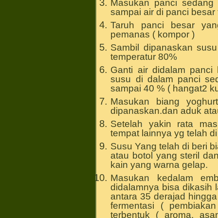
Masukan panci sedang k
sampai air di panci besa
Taruh panci besar yan
pemanas ( kompor )
Sambil dipanaskan susu
temperatur 80%
Ganti air didalam panci
susu di dalam panci se
sampai 40 % ( hangat2 k
Masukan biang yoghur
dipanaskan.dan aduk atau
Setelah yakin rata mas
tempat lainnya yg telah di
Susu Yang telah di beri 
atau botol yang steril d
kain yang warna gelap.
Masukan kedalam embe
didalamnya bisa dikasih l
antara 35 derajad hingga
fermentasi ( pembiakan
terbentuk ( aroma, as