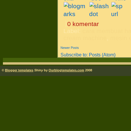
0 komentar
Label:
cara membuat ha
cream machine
,
mesin 
Newer Posts
Subscribe to:
Posts (Atom)
©
Blogger templates
Shiny
by
Ourblogtemplates.com
2008