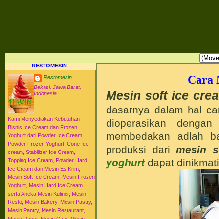
RESTO MESIN RESTO ALAT BAHAN BAKU KULINER RESTORAN DAPUR MESI
HI-WIN ICE CREAM
Distributor Agen Jual Aneka Mesin Alat Peralatan Bahan Baku Memproduksi Mengolah Me
Menyajikan Makanan Minuman untuk Dapur Kuliner untuk Cafe Hotel Restoran Pastry Baker
Distributor Agen Jual Aneka Mesin dan Bahan Baku Ice Cream Es Krim Gelato Frozen Yoghurt
Pengembangan Entrepreneurship Kewirausahaan Peluang Usaha Bisnis UKM. Tips Resep C
Jajanan Masakan Makanan Minuman Kue Roti Cake.
RESTOMESIN
Cara 
Restomesin
Bekasi, Jawa Barat,
Mesin soft ice cre
Indonesia
dasarnya dalam hal c
Kami Menyediakan Kebutuhan
dioperasikan dengan
Bisnis Ice Cream dan Frozen
membedakan adlah ba
Yoghurt dari Powder Ice Cream,
Powder Frozen Yoghurt, Cone Ice
produksi dari
mesin s
cream, Stabilizer Ice Cream,
yoghurt
dapat dinikmati
Topping Ice Cream, Powder Hard
Ice Cream dan Mesin Es Krim,
Mesin Soft Ice Cream, Mesin Frozen
Yoghurt, Mesin Hard Ice Cream
serta Aneka Mesin Kuliner, Mesin
Resto, Mesin Bakery, Mesin Pastry,
Mesin Pantry, Mesin Restaurant,
Mesin Dapur, Mesin Cafe, Mesin