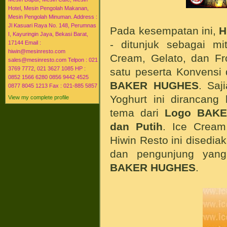
Hotel, Mesin Pengolah Makanan,
Mesin Pengolah Minuman. Address :
Jl Kasuari Raya No. 148, Perumnas
Pada kesempatan ini,
H
I, Kayuringin Jaya, Bekasi Barat,
- ditunjuk sebagai mi
17144 Email :
hiwin@mesinresto.com
Cream, Gelato, dan Fr
sales@mesinresto.com Telpon : 021
3769 7772, 021 3627 1085 HP :
satu peserta Konvensi
0852 1566 6280 0856 9442 4525
BAKER HUGHES
. Saj
0877 8045 1213 Fax : 021-885 5857
Yoghurt ini dirancang
View my complete profile
tema dari
Logo
BAK
dan Putih
. Ice Cream
Hiwin Resto ini disedia
dan pengunjung yang
BAKER HUGHES
.