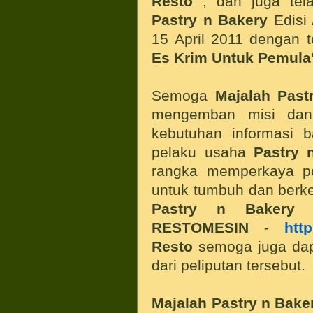
Resto
, dan juga tel
Pastry n Bakery
Edisi 
15 April 2011 dengan
Es Krim Untuk Pemula
Semoga
Majalah Past
mengemban misi da
kebutuhan informasi 
pelaku usaha
Pastry 
rangka memperkaya pe
untuk tumbuh dan berk
Pastry n Bakery
i
RESTOMESIN -
htt
Resto
semoga juga dap
dari peliputan tersebut.
Majalah Pastry n Baker