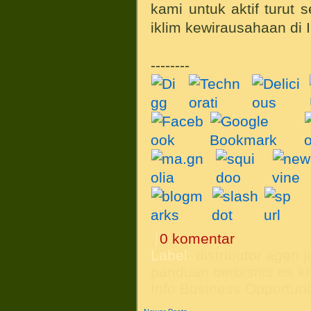
kami untuk aktif turu
iklim kewirausahaan di
--------
0 komentar
Label:
distributor agen j
panduan berbisnis es kr
Info Business Opportuni