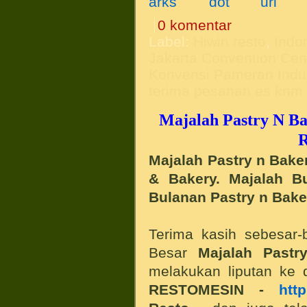
0 komentar
Label:
Hiwin resto
,
Indo
Jakarta Convention Cen
Konvensi Pameran Indus
terima pesanan es krim
Majalah Pastry N Ba
R
Majalah Pastry n Baker
& Bakery. Majalah B
Bulanan Pastry n Bake
Terima kasih sebesar-
Besar
Majalah Pastr
melakukan liputan ke
RESTOMESIN -
htt