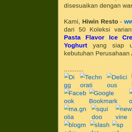
disesuaikan dengan wa
Kami,
Hiwin Resto
-
ww
dari 50 Koleksi vari
Pasta Flavor Ice Cr
Yoghurt
yang siap u
kebutuhan Perusahaan 
...........