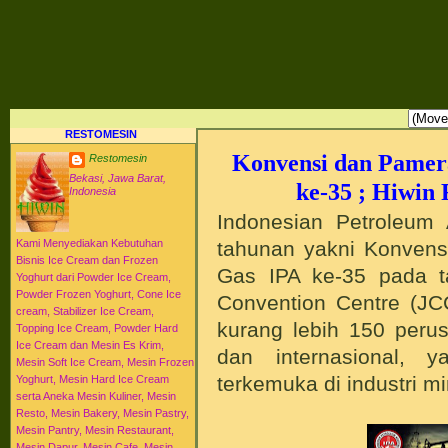
RESTO MESIN RESTO ALAT BAHAN BAKU KULINER RESTORAN DAPUR MESI
HI-WIN ICE CREAM
Distributor Agen Jual Aneka Mesin Alat Peralatan Bahan Baku Memproduksi Mengolah Me
Menyajikan Makanan Minuman untuk Dapur Kuliner untuk Cafe Hotel Restoran Pastry Baker
Distributor Agen Jual Aneka Mesin dan Bahan Baku Ice Cream Es Krim Gelato Frozen Yoghurt
Pengembangan Entrepreneurship Kewirausahaan Peluang Usaha Bisnis UKM. Tips Resep C
Jajanan Masakan Makanan Minuman Kue Roti Cake.
RESTOMESIN
Konvensi dan Pamer
Restomesin
Bekasi, Jawa Barat,
ke-35 ; Hiwin 
Indonesia
Indonesian Petroleum 
tahunan yakni Konvens
Kami Menyediakan Kebutuhan
Bisnis Ice Cream dan Frozen
Gas IPA ke-35 pada t
Yoghurt dari Powder Ice Cream,
Powder Frozen Yoghurt, Cone Ice
Convention Centre (JCC)
cream, Stabilizer Ice Cream,
kurang lebih 150 peru
Topping Ice Cream, Powder Hard
Ice Cream dan Mesin Es Krim,
dan internasional, 
Mesin Soft Ice Cream, Mesin Frozen
terkemuka di industri m
Yoghurt, Mesin Hard Ice Cream
serta Aneka Mesin Kuliner, Mesin
Resto, Mesin Bakery, Mesin Pastry,
Mesin Pantry, Mesin Restaurant,
Mesin Dapur, Mesin Cafe, Mesin