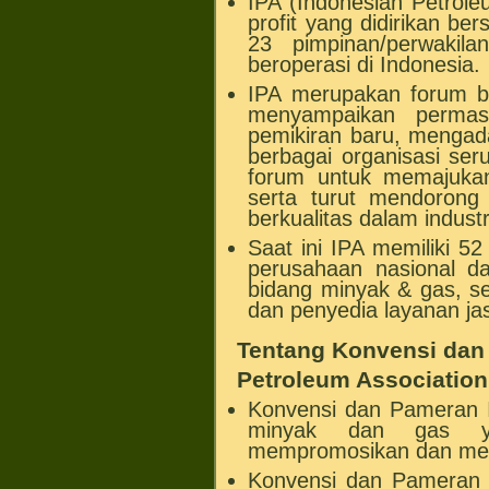
IPA (Indonesian Petrole
profit yang didirikan b
23 pimpinan/perwaki
beroperasi di Indonesia.
IPA merupakan forum 
menyampaikan permas
pemikiran baru, menga
berbagai organisasi ser
forum untuk memajukan
serta turut mendorong
berkualitas dalam indust
Saat ini IPA memiliki 52
perusahaan nasional da
bidang minyak & gas, se
dan penyedia layanan ja
Tentang Konvensi dan
Petroleum Association
Konvensi dan Pameran I
minyak dan gas ya
mempromosikan dan menar
Konvensi dan Pameran 