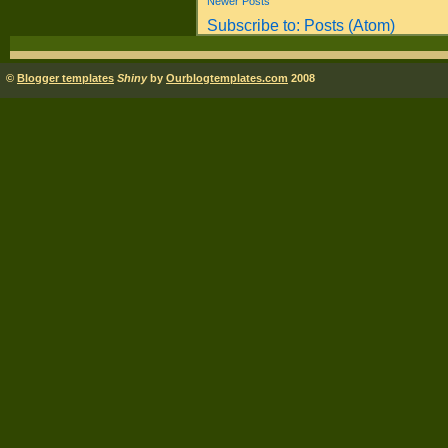
Newer Posts
Subscribe to:
Posts (Atom)
©
Blogger templates
Shiny
by
Ourblogtemplates.com
2008