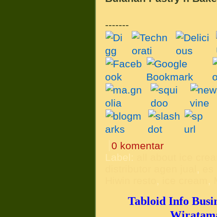
-------
0 komentar
Label:
all about ice cre
distributor agen jual
,
es
Hiwin resto
,
ice cream
,
Tabloid Info Busi
Wiratama