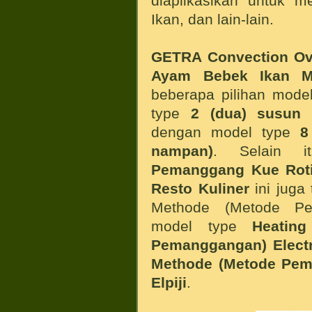
diaplikasikan untuk 
Ikan, dan lain-lain.
GETRA Convection O
Ayam Bebek Ikan
M
beberapa pilihan model
type
2 (dua) susun 
dengan model type
8
nampan)
. Selain 
Pemanggang Kue Roti
Resto Kuliner
ini juga 
Methode (Metode Pe
model type
Heatin
Pemanggangan) Electri
Methode (Metode Pe
Elpiji
.