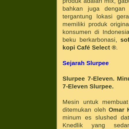
produk adalah mix, gab
bahkan juga dengan 
tergantung lokasi ger
memiliki produk origin
konsumen di Indonesi
beku berkarbonasi,
so
kopi Café Select ®
.
Sejarah Slurpee
Slurpee 7-Eleven. Min
7-Eleven Slurpee.
Mesin untuk membuat
ditemukan oleh
Omar K
minum es slushed da
Knedlik yang seda