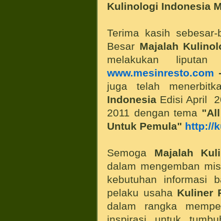
Kulinologi Indonesia M
Terima kasih sebesar-
Besar
Majalah Kulinol
melakukan liput
www.mesinresto.com
-
juga telah menerbi
Indonesia
Edisi April 2
2011 dengan tema
"Al
Untuk Pemula"
http://
Semoga
Majalah Kuli
dalam mengemban misi
kebutuhan informasi 
pelaku usaha
Kuliner 
dalam rangka mempe
inspirasi untuk tum