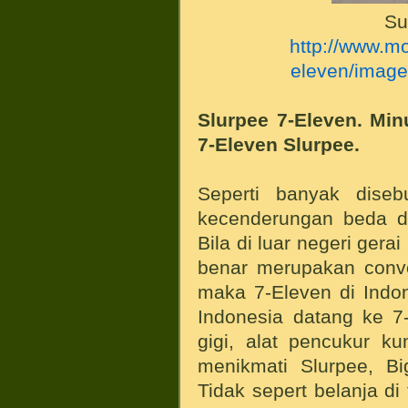
Su
http://www.mo
eleven/image
Slurpee 7-Eleven. Min
7-Eleven Slurpee.
Seperti banyak dise
kecenderungan beda de
Bila di luar negeri gera
benar merupakan conve
maka 7-Eleven di Indon
Indonesia datang ke 7
gigi, alat pencukur ku
menikmati Slurpee, Bi
Tidak sepert belanja di