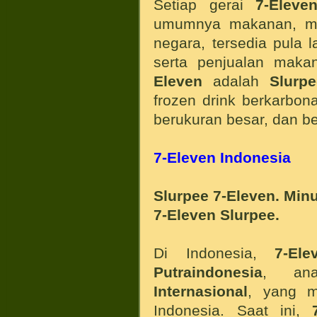
Setiap gerai
7-Eleve
umumnya makanan, mi
negara, tersedia pula 
serta penjualan mak
Eleven
adalah
Slurp
frozen drink berkarbon
berukuran besar, dan 
7-Eleven Indonesia
Slurpee 7-Eleven. Min
7-Eleven Slurpee.
Di Indonesia,
7-Ele
Putraindonesia
, an
Internasional
, yang m
Indonesia. Saat ini,