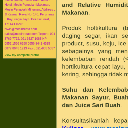
and Relative Humid
Hotel, Mesin Pengolah Makanan,
Mesin Pengolah Minuman. Address :
Makanan
.
Jl Kasuari Raya No. 148, Perumnas
I, Kayuringin Jaya, Bekasi Barat,
17144 Email :
Produk holtikultura (
hiwin@mesinresto.com
sales@mesinresto.com Telpon : 021
daging segar, ikan seg
3769 7772, 021 3627 1085 HP :
product, susu, keju, ic
0852 1566 6280 0856 9442 4525
0877 8045 1213 Fax : 021-885 5857
sebagainya yang men
View my complete profile
kelembaban rendah 
hortikultura cepat layu
kering, sehingga tidak 
Suhu dan Kelembab
Makanan Sayur, Buah,
dan Juice Sari Buah
.
Konsultasikanlah ke