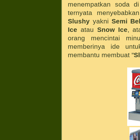
menempatkan soda di f
ternyata menyebabka
Slushy
yakni
Semi Be
Ice
atau
Snow Ice
, a
orang mencintai mi
memberinya ide unt
membantu membuat "
S