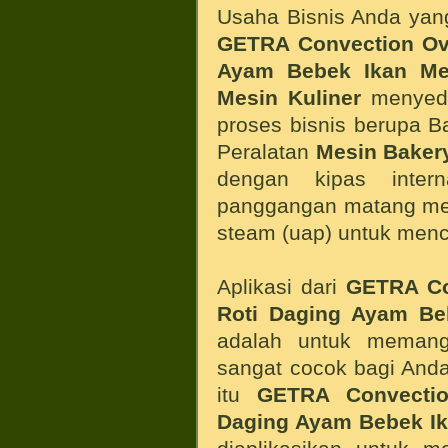
Usaha Bisnis Anda ya
GETRA Convection O
Ayam Bebek Ikan
Me
Mesin Kuliner
menyedi
proses bisnis berupa 
Peralatan
Mesin Baker
dengan kipas inte
panggangan matang mer
steam (uap) untuk menc
Aplikasi dari
GETRA Co
Roti Daging Ayam Be
adalah untuk meman
sangat cocok bagi Anda
itu
GETRA Convecti
Daging Ayam Bebek I