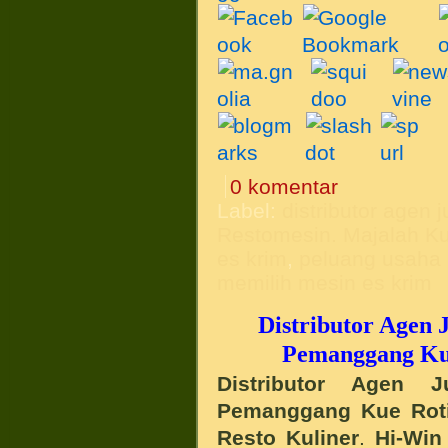
0 komentar
Label:
distributor agen 
Restomesin. Majalah Ku
es krim
,
peluang usaha 
memilih mesin es krim
Distributor Agen
Pemanggang Kue
Distributor Agen 
Pemanggang Kue Roti
Resto Kuliner
.
Hi-Win