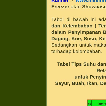
Kuliner
-
www.mesin
r
Freezer
atau
Showcase
Tabel di bawah ini ad
dan Kelembaban ( Tem
dalam Penyimpanan B
Daging, Kue, Susu, Ke
Sedangkan untuk makan
terhadap kelembaban.
Tabel Tips Suhu da
Rel
untuk Peny
Sayur, Buah, Ikan, D