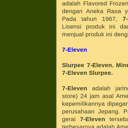
adalah Flavored Froze
dengan Aneka Rasa y
Pada tahun 1967,
7
Lisensi produk ini d
menjual produk ini den
7-Eleven
Slurpee 7-Eleven. Min
7-Eleven Slurpee.
7-Eleven
adalah jarin
store) 24 jam asal Ame
kepemilikannya dipeg
perusahaan Jepang. Pa
gerai
7-Eleven
terseba
terbesarnya adalah Ame