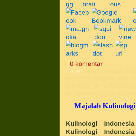
0 komentar
Label:
daging segar
,
fro
makanan daging ikan b
humidity
,
rh
,
suhu meny
temperature
,
tips suhu
Majalah Kulinologi
Kulinologi Indonesi
Kulinologi Indonesi