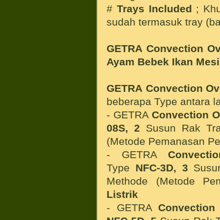
#
Trays Included
; Khu
sudah termasuk tray (b
GETRA Convection O
Ayam Bebek Ikan
Mesi
GETRA Convection O
beberapa Type antara la
- GETRA
Convection O
08S, 2
Susun Rak Tr
(Metode Pemanasan P
- GETRA
Convecti
Type
NFC-3D,
3
Susu
Methode (Metode P
Listrik
- GETRA
Convection