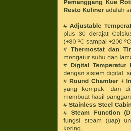
Pemanggang Kue Roti
Resto Kuliner
adalah se
#
Adjustable Tempera
plus 30 derajat Celsi
(+30 ºC sampai +200 ºC
#
Thermostat dan Ti
mengatur suhu dan la
#
Digital Temperatur 
dengan sistem digital, 
#
Round Chamber + In
yang kompak, dan di
membuat hasil panggan
#
Stainless Steel Cabi
#
Steam Function (Di
fungsi steam (uap) u
kering.