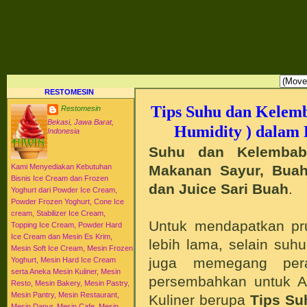
RESTO MESIN RESTO ALAT BAHAN BAKU KULINER RESTORAN DAPUR MESI
HI-WIN ICE CREAM
Distributor Agen Jual Aneka Mesin Alat Peralatan Bahan Baku Memproduksi Mengolah Me
Menyajikan Makanan Minuman untuk Dapur Kuliner untuk Cafe Hotel Restoran Pastry Baker
Distributor Agen Jual Aneka Mesin dan Bahan Baku Ice Cream Es Krim Gelato Frozen Yoghurt
Pengembangan Entrepreneurship Kewirausahaan Peluang Usaha Bisnis UKM. Tips Resep C
Jajanan Masakan Makanan Minuman Kue Roti Cake.
RESTOMESIN
Tips Suhu dan Kelemb
Restomesin
Bekasi, Jawa Barat,
Humidity ) dalam
Indonesia
Suhu dan Kelembab
Makanan Sayur, Buah,
Kami Menyediakan Kebutuhan
Bisnis Ice Cream dan Frozen
dan Juice Sari Buah
.
Yoghurt dari Powder Ice Cream,
Powder Frozen Yoghurt, Cone Ice
cream, Stabilizer Ice Cream,
Untuk mendapatkan pr
Topping Ice Cream, Powder Hard
Ice Cream dan Mesin Es Krim,
lebih lama, selain suh
Mesin Soft Ice Cream, Mesin Frozen
juga memegang pera
Yoghurt, Mesin Hard Ice Cream
serta Aneka Mesin Kuliner, Mesin
persembahkan untuk An
Resto, Mesin Bakery, Mesin Pastry,
Mesin Pantry, Mesin Restaurant,
Kuliner berupa
Tips Su
Mesin Dapur, Mesin Cafe, Mesin