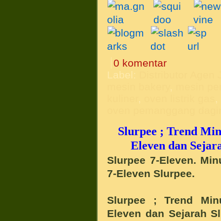
0 komentar
Label:
Distributor Agen 
mesin bakery
,
mesin pe
kuliner
,
oven listrik gas
oven pemanggang dagi
Slurpee ; Trend Mi
Eleven dan Sejara
Slurpee 7-Eleven. Min
7-Eleven Slurpee.
Slurpee ; Trend Mi
Eleven dan Sejarah Sl