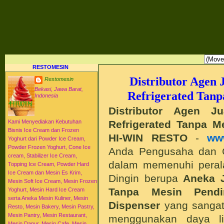
RESTO MESIN RESTO ALAT BAHAN BAKU KULINER RESTORAN DAPUR MESI
HI-WIN ICE CREAM
Distributor Agen Jual Aneka Mesin Alat Peralatan Bahan Baku Memproduksi Mengolah Me
Menyajikan Makanan Minuman untuk Dapur Kuliner untuk Cafe Hotel Restoran Pastry Baker
Distributor Agen Jual Aneka Mesin dan Bahan Baku Ice Cream Es Krim Gelato Frozen Yoghurt
Pengembangan Entrepreneurship Kewirausahaan Peluang Usaha Bisnis UKM. Tips Resep C
Jajanan Masakan Makanan Minuman Kue Roti Cake.
RESTOMESIN
Distributor Agen 
Restomesin
Bekasi, Jawa Barat,
Refrigerated Tanp
Indonesia
Distributor Agen 
Refrigerated Tanpa M
Kami Menyediakan Kebutuhan
Bisnis Ice Cream dan Frozen
HI-WIN RESTO
-
ww
Yoghurt dari Powder Ice Cream,
Powder Frozen Yoghurt, Cone Ice
Anda Pengusaha dan 
cream, Stabilizer Ice Cream,
dalam memenuhi peral
Topping Ice Cream, Powder Hard
Ice Cream dan Mesin Es Krim,
Dingin berupa
Aneka
Mesin Soft Ice Cream, Mesin Frozen
Tanpa Mesin Pendi
Yoghurt, Mesin Hard Ice Cream
serta Aneka Mesin Kuliner, Mesin
Dispenser
yang sangat 
Resto, Mesin Bakery, Mesin Pastry,
Mesin Pantry, Mesin Restaurant,
menggunakan daya li
Mesin Dapur, Mesin Cafe, Mesin