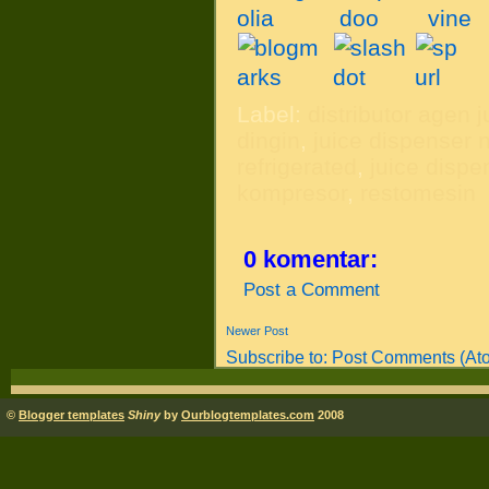
Label:
distributor agen j
dingin
,
juice dispenser 
refrigerated
,
juice dispe
kompresor
,
restomesin
0 komentar:
Post a Comment
Newer Post
Subscribe to:
Post Comments (At
©
Blogger templates
Shiny
by
Ourblogtemplates.com
2008