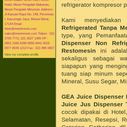
refrigerator kompresor 
Hotel, Mesin Pengolah Makanan,
Mesin Pengolah Minuman. Address :
Jl Kasuari Raya No. 148, Perumnas
Kami menyediaka
I, Kayuringin Jaya, Bekasi Barat,
17144 Email :
Refrigerated
Tanpa Me
hiwin@mesinresto.com
sales@mesinresto.com Telpon : 021
type, yang Pemanfaa
3769 7772, 021 3627 1085 HP :
Dispenser Non Refri
0852 1566 6280 0856 9442 4525
0877 8045 1213 Fax : 021-885 5857
Restomesin
ini adala
View my complete profile
sekaligus sebagai w
siapapun yang mengin
tuang siap minum sepe
Mineral, Susu Segar, M
GEA
Juice Dispenser 
Juice Jus Dispenser 
cocok dipakai di Hote
Selamatan, Resepsi, R