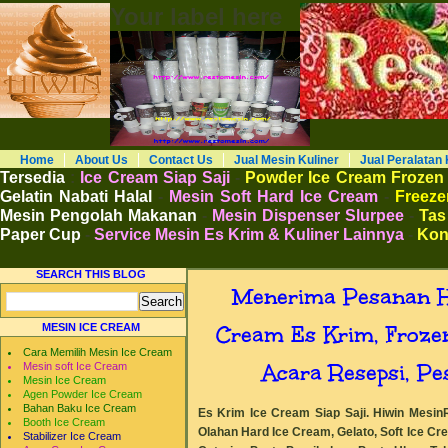
Your label here
RESTO MESIN RESTO ALAT BAHAN B
Distributor Agen Jual Aneka Mesin Alat 
Cafe Hotel Restoran Pastry Bakery Food and
Pengembangan Entrepreneurship Kewirausa
Home
About Us
Contact Us
Jual Mesin Kuliner
Jual Peralatan 
Tersedia
:
Ice Cream Siap Saji
-
Powder Ice Cream Frozen
Gelatin Nabati Halal
-
Mesin Soft Hard Ice Cream
-
Freezer
Mesin Pengolah Makanan
-
Mesin Dispenser Slurpee
-
Tas
Paper Cup
-
Service Mesin Es Krim & Kuliner Lainnya
-
Kon
SEARCH THIS BLOG
Menerima Pesanan Ha
Cream Es Krim, Frozen
MESIN ICE CREAM
Cara Memilih Mesin Ice Cream
Acara Resepsi, Pe
Mesin soft Ice Cream
Mesin Ice Cream
Agen Powder Ice Cream
Bahan Baku Ice Cream
Es Krim Ice Cream Siap Saji. Hiwin Mesin
Booth Ice Cream
Olahan Hard Ice Cream, Gelato, Soft Ice C
Stabilizer Ice Cream