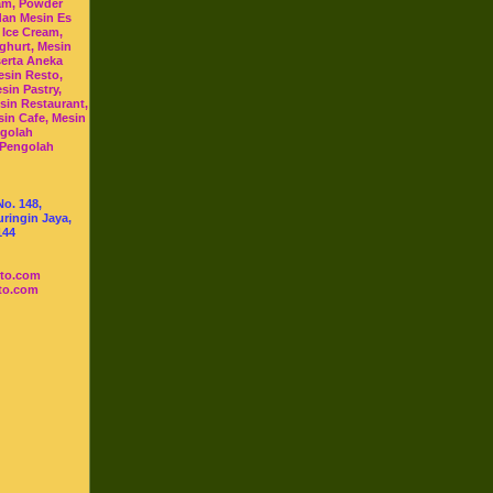
am, Powder
dan Mesin Es
 Ice Cream,
ghurt, Mesin
serta Aneka
esin Resto,
sin Pastry,
sin Restaurant,
sin Cafe, Mesin
ngolah
 Pengolah
No. 148,
ringin Jaya,
144
sto.com
to.com