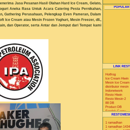
enerima
Jasa Pesanan Hasil Olahan Hard Ice Cream, Gelato,
POPULAR
Yogurt Aneka Rasa Untuk Acara Catering Pesta Pernikahan,
an, Gathering Perusahaan, Pelengkap Even Pameran, Dalam
ft Ice Cream atau Mesin Frozen Yoghurt, Mesin Freezer, dll.,
ain, dan Operator, serta Antar dan Jemput dari Tempat kami
LINK RES
Hotfrog
Ice Cream Hiwin
Mesin Ice Cream
distributor mesin
Indonetwork
Resto Hiwin
Resto Mesin-2
88 DB
Product DB
Sendok Garpu
RESTOMESI
Tabloid Nova
Iklan Max
1 ramadhan
Blog Catalog
1 ramadhan 1434
US Trade