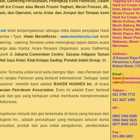
ahun, Gathering Perusahaan, Pelengkap Even Pameran, Dalam
Topping Ice Cre
Hard Ice Cream 
ft Ice Cream atau Mesin Frozen Yoghurt, Mesin Freezer, dll.,
Krim, Mesin Soft
ain, dan Operator, serta Antar dan Jemput dari Tempat kami
Mesin Frozen Yo
Hard Ice Cream 
Mesin Kuliner, M
Mesin Bakery, Me
Mesin Pantry, Me
com
telah berpengalaman sebagai mitra dalam penyajian Hasil
Mesin Dapur, Me
entuk / Type.
Hiwin MesinResto
-
www.mesinresto.com
t
elah
Hotel, Mesin Pe
Makanan, Mesin
ering - catering Ternama untuk melengkapi sajian dalam acara
Minuman.
rga atau Kantor, Acara Resepsi Organisasi, acara Gathering
Address :
eperti di
Jakarta Convention Centre
,
Sasana Adiguno Taman
Jl Kasuari Raya 
hid Jaya Hotel
,
Klub Kelapa Gading
,
Pondok Indah Group
, dll...
Perumnas I, Kayu
Bekasi Barat, 17
zer Ternama untuk turut serta mengisi Stan - stan Pemeran dari
Email :
m rangka Pameran yang bertaraf Internasional. Sebagai salah
hiwin@m
esinre
sales@
mesinres
nasional memilih kami adalah
BAKER HUGHES
Inc
. di Acara
nesian Petroleum Association
. Even ini adalah Even bertaraf
Telpon :
021 3769 7772
minyak dan gas yang bertujuan untuk membantu mempromosikan
021 3627 1085
 Indonesia.
HP :
ngeboran minyak dan gas terkemuka di dunia yang berasal dari
0852 1566 6280
Hughes Inc., adalah perusahaan yang melayani seluruh dunia
0856 9442 4525
0877 8045 1213
nsultasi, produk dan jasa untuk pengeboran, pembentukan
Fax :
021-885 5857