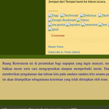
Jemput dari Tempat kami ke lokasi acara.
----------
0 komentar
Label:
catering ice cream es krim gelato soft hard 
jasa pesanan frozen yoghurt
,
jasa pesanan soft ic
Newer Posts
Subscribe to:
Posts (Atom)
Ruang Restomesin ini di peruntukan bagi siapapun yang ingin mencari, me
bahkan mesin serta cara mengoprasikan ataupun memperbaiki mesin. Dan 
memberikan pengalaman dan tulisan kita pada saudara-saudara kita sesama p
ini akan ditampilkan sebagaimana ketentuan yang telah ditetapkan oleh team.