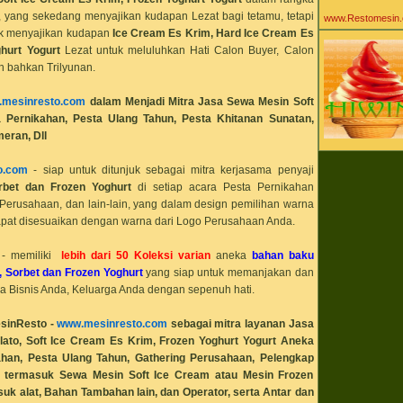
Agen Mesin Ice 
agen powder ice
, yang sekedang menyajikan kudapan Lezat bagi tetamu, tetapi
www.Restomesin
Aiko Sarwosri Sar
ntuk menyajikan kudapan
Ice Cream Es Krim, Hard Ice Cream Es
ala
hurt Yogurt
Lezat untuk meluluhkan Hati Calon Buyer, Calon
alat pastry baker
alat peralatan kit
an bahkan Trilyunan.
alat peralatan kul
alat peralatan re
mesinresto.com
dalam Menjadi Mitra
Jasa Sewa Mesin Soft
alergi susu
all about ice cre
 Pernikahan, Pesta Ulang Tahun, Pesta Khitanan Sunatan,
aneka bahan bak
eran, Dll
Aneka Khasiat Ma
Yogurt
aneka mesin caf
o.com
- siap untuk ditunjuk sebagai mitra kerjasama penyaji
aneka mesin es 
rbet dan Frozen Yoghurt
di setiap acara Pesta Pernikahan
aneka mesin kuli
Perusahaan, dan lain-lain, yang dalam design pemilihan warna
aneka resto mesi
Antar Pulau Wila
dapat disesuaikan dengan warna dari Logo Perusahaan Anda.
Tengah Timur
anti karat
Apotek
- memiliki
lebih dari 50 Koleksi varian
aneka
bahan baku
aromitalia
, Sorbet dan Frozen Yoghurt
yang siap untuk memanjakan dan
artistik
 Bisnis Anda, Keluarga Anda dengan sepenuh hati.
asam laktat
ashar
asi
esinResto
-
www.mesinresto.com
sebagai mitra layanan
Jasa
automatic gas ri
ato, Soft Ice Cream Es Krim, Frozen Yoghurt Yogurt Aneka
baby gaga
baby gaga es krim
han, Pesta Ulang Tahun, Gathering Perusahaan, Pelengkap
ibu
a termasuk Sewa Mesin Soft Ice Cream atau Mesin Frozen
baby gaga ice c
masuk alat, Bahan Tambahan lain, dan Operator, serta Antar dan
bahan baku cafe