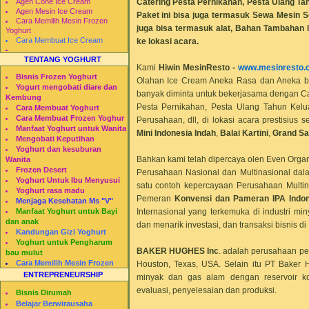
Catering Pesta Pernikahan, Pesta Ulang T
Agen Cone Ice Cream
Agen Mesin Ice Cream
Paket ini bisa juga termasuk Sewa Mesin So
Cara Memilih Mesin Frozen
juga bisa termasuk alat, Bahan Tambahan l
Yoghurt
Cara Membuat Ice Cream
ke lokasi acara.
TENTANG YOGHURT
Kami
Hiwin MesinResto
-
www.mesinresto.
Bisnis Frozen Yoghurt
Olahan Ice Cream Aneka Rasa dan Aneka b
Yogurt mengobati diare dan
banyak diminta untuk bekerjasama dengan Cat
Kembung
Pesta Pernikahan, Pesta Ulang Tahun Kelua
Cara Membuat Yoghurt
Cara Membuat Frozen Yoghur
Perusahaan, dll, di lokasi acara prestisius s
Manfaat Yoghurt untuk Wanita
Mini Indonesia Indah
,
Balai Kartini
,
Grand Sa
Mengobati Keputihan
Yoghurt dan kesuburan
Bahkan kami telah dipercaya olen Even Organi
Wanita
Frozen Desert
Perusahaan Nasional dan Multinasional dala
Yoghurt Untuk Ibu Menyusui
satu contoh kepercayaan Perusahaan Multi
Yoghurt rasa madu
Pemeran
Konvensi dan Pameran IPA
Indo
Menjaga Kesehatan Ms "V"
Internasional yang terkemuka di industri 
Manfaat Yoghurt untuk Bayi
dan anak
dan menarik investasi, dan transaksi bisnis di
Kandungan Gizi Yoghurt
Yoghurt untuk Pengharum
BAKER HUGHES
Inc
. adalah perusahaan pe
bau mulut
Cara Memilih Mesin Frozen
Houston, Texas, USA. Selain itu PT Baker 
Yogurt
ENTREPRENEURSHIP
minyak dan gas alam dengan reservoir ko
Restomesin
evaluasi, penyelesaian dan produksi.
Bisnis Dirumah
Belajar Berwirausaha