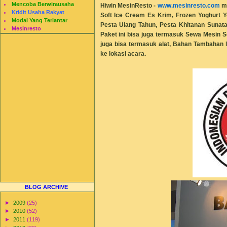
Mencoba Berwirausaha
Hiwin MesinResto
-
www.mesinresto.com
m
Kridit Usaha Rakyat
Soft Ice Cream Es Krim, Frozen Yoghurt 
Modal Yang Terlantar
Pesta Ulang Tahun, Pesta Khitanan Sunat
Mesinresto
Paket ini bisa juga termasuk Sewa Mesin So
juga bisa termasuk alat, Bahan Tambahan l
ke lokasi acara.
BLOG ARCHIVE
►
2009
(25)
►
2010
(52)
►
2011
(119)