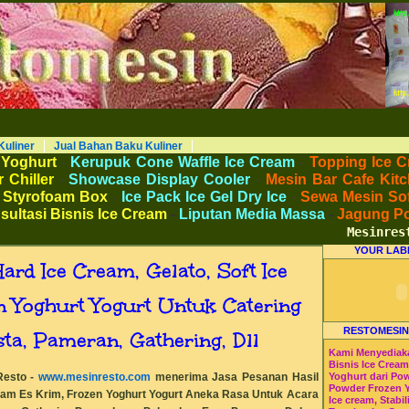
AKU KULINER RESTORAN DAPUR MESINRESTO RESTOMESIN HI-WIN ICE CREAM
Peralatan Bahan Baku Memproduksi Mengolah Menyimpan Mengemas Menyajikan Makanan Minuman untuk Dapur Kuliner untuk
 Beverage. Distributor Agen Jual Aneka Mesin dan Bahan Baku Ice Cream Es Krim Gelato Frozen Yoghurt. Pusat Pelatihan dan
haan Peluang Usaha Bisnis UKM. Tips Resep Cara Memasak Membuat Jajanan Masakan Makanan Minuman Kue Roti Cake.
Kuliner
Jual Bahan Baku Kuliner
 Yoghurt
-
Kerupuk Cone Waffle Ice Cream
-
Topping Ice C
 Chiller
-
Showcase Display Cooler
-
Mesin Bar Cafe Kitc
 Styrofoam Box
-
Ice Pack Ice Gel Dry Ice
-
Sewa Mesin Sof
sultasi Bisnis Ice Cream
-
Liputan Media Massa
-
Jagung P
Mesinresto
YOUR LAB
rd Ice Cream, Gelato, Soft Ice
 Yoghurt Yogurt Untuk Catering
RESTOMESIN
sta, Pameran, Gathering, Dll
Kami Menyediak
Bisnis Ice Crea
Resto -
www.mesinresto.com
menerima Jasa Pesanan Hasil
Yoghurt dari Po
Powder Frozen 
ream Es Krim, Frozen Yoghurt Yogurt Aneka Rasa Untuk Acara
Ice cream, Stabil