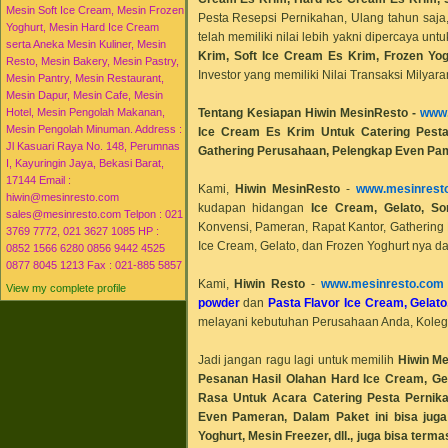
Mesin Soft Ice Cream, Mesin Frozen
Pesta Resepsi Pernikahan, Ulang tahun saja
Yoghurt, Mesin Hard Ice Cream
telah memiliki nilai lebih yakni dipercaya u
serta Aneka Mesin Kuliner, Mesin
Krim, Soft Ice Cream Es Krim, Frozen Yog
Resto, Mesin Bakery, Mesin Pastry,
Investor yang memiliki Nilai Transaksi Milyar
Mesin Pantry, Mesin Restaurant,
Mesin Dapur, Mesin Cafe, Mesin
Tentang Kesiapan
Hiwin MesinResto
-
www.
Hotel, Mesin Pengolah Makanan,
Mesin Pengolah Minuman. Address :
Ice Cream Es Krim Untuk Catering Pesta
Jl Kasuari Raya No. 148, Perumnas
Gathering Perusahaan, Pelengkap Even Pam
I, Kayuringin Jaya, Bekasi Barat,
17144 Email :
Kami,
Hiwin MesinResto
-
www.mesinrest
hiwin@mesinresto.com
kudapan hidangan
Ice Cream, Gelato, So
sales@mesinresto.com Telpon : 021
Konvensi, Pameran, Rapat Kantor, Gathering 
3769 7772, 021 3627 1085 HP :
Ice Cream, Gelato, dan Frozen Yoghurt nya 
0852 1566 6280 0856 9442 4525
0877 8045 1213 Fax : 021-885 5857
Kami,
Hiwin Resto
-
www.mesinresto.com
View my complete profile
powder
dan
Pasta Flavor Ice Cream, Gelato
melayani kebutuhan Perusahaan Anda, Kolega
Jadi jangan ragu lagi untuk memilih
Hiwin M
Pesanan Hasil Olahan Hard Ice Cream, Gel
Rasa Untuk Acara Catering Pesta Pernika
Even Pameran, Dalam Paket ini bisa jug
Yoghurt, Mesin Freezer, dll., juga bisa ter