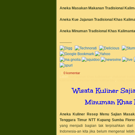
Aneka Masakan
Makanan Tradisional Kalim
Aneka Kue Jajanan Tradisional Khas
Kalima
Aneka Minuman Tradisional Khas
Kalimanta
----------
0 komentar
Label:
kue jajanan khas kalimantan
,
makanan tradisi
kalimantan
,
minuman khas kalimantan
,
resep masak
Wisata Kuliner Saj
Minuman Khas 
Aneka Kuliner Resep Menu Sajian Masa
Tenggara Timur NTT Kupang Sumba Flore
yang menjadi bagian tak terpisahkan dari 
Indonesia-an kita jika belum mengenal lebi