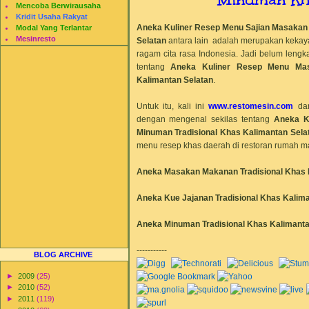
Mencoba Berwirausaha
Kridit Usaha Rakyat
Aneka Kuliner Resep Menu Sajian Masakan
Modal Yang Terlantar
Mesinresto
Selatan
antara lain adalah merupakan kekaya
ragam cita rasa Indonesia. Jadi belum lengka
tentang
Aneka Kuliner Resep Menu Mas
Kalimantan Selatan
.
Untuk itu, kali ini
www.restomesin.com
da
dengan mengenal sekilas tentang
Aneka K
Minuman Tradisional Khas
Kalimantan Sela
menu resep khas daerah di restoran rumah m
Aneka Masakan
Makanan Tradisional Khas
Aneka Kue Jajanan Tradisional Khas
Kalima
Aneka Minuman Tradisional Khas
Kalimanta
-----------
BLOG ARCHIVE
►
2009
(25)
►
2010
(52)
►
2011
(119)