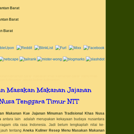
bahan baku dapur
bahan baku froyo
antan Barat
bahan baku kitch
bahan baku kue B
cake
ntan Barat
bahan baku kue 
Swiss Roll Vanill
bahan baku kue 
n Barat
cake
bahan baku kue 
bahan baku Kue 
Ulang Tahun Mila
Anniversary
bahan baku kue Ch
Vanila cake
bahan baku kue 
bahan baku kue 
cake
onal kalimantan barat
,
masakan khas kalimantan barat
,
menu khas
bahan baku kue M
an kalimantan
,
wisata kuliner kalimantan
Chocolate cake
bahan baku kue 
ian Masakan Makanan Jajanan
dan Crepes cake
bahan baku kue R
Ketan Hitam cak
Nusa Tenggara Timur NTT
bahan baku kue S
Vanila cake
bahan baku kue 
kan Makanan Kue Jajanan Minuman Tradisional Khas
Nusa
cake
bahan baku kue 
s
antara lain adalah merupakan kekayaan budaya nusantara
Whipped Cream 
ragam cita rasa Indonesia. Jadi belum lengkaplah nilai ke-
bahan baku kulin
h jauh tentang
Aneka Kuliner Resep Menu Masakan Makanan
bahan baku past