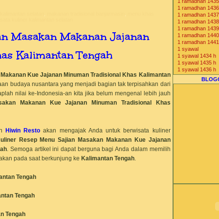
1 ramadhan 1435
Komunitas Bisnis
1 ramadhan 1436
alimantan selatan
,
makanan tradisional banjarmasin
,
menu khas
1 ramadhan 1437
sata kuliner kalimantan selatan
1 ramadhan 1438
1 ramadhan 1439
ian Masakan Makanan Jajanan
1 ramadhan 1440
1 ramadhan 1441
1 syawal
as Kalimantan Tengah
1 syawal 1434 h
1 syawal 1435 h
1 syawal 1436 h
 Makanan Kue Jajanan Minuman Tradisional Khas
Kalimantan
1 syawal 1437 h
BLOG
1 syawal 1438 h
an budaya nusantara yang menjadi bagian tak terpisahkan dari
1 syawal 1439 h
plah nilai ke-Indonesia-an kita jika belum mengenal lebih jauh
1 syawal 1440 h
akan Makanan Kue Jajanan Minuman Tradisional Khas
1 syawal 1441 h
2013 1434 H
2014 1435 H
2015 1436 H
n
Hiwin Resto
akan mengajak Anda untuk berwisata kuliner
2016 1437 H
2017 1438 H
uliner
Resep Menu
Sajian Masakan Makanan Kue Jajanan
2018 1439 H
gah
. Semoga artikel ini dapat berguna bagi Anda dalam memilih
2019 1440 H
akan pada saat berkunjung ke
Kalimantan Tengah
.
2020 1441 H
7-Eleven Indones
agen beras
antan Tengah
agen cone ice c
agen distributor j
agen freezer es 
ntan Tengah
agen gea freezer
Agen Jual Mesin
Agen Mesin Es K
an Tengah