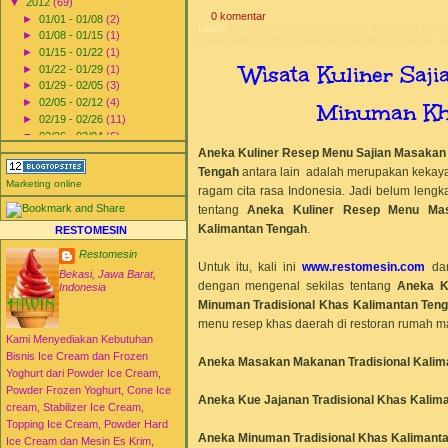
▼
2012
(69)
0 komentar
►
01/01 - 01/08
(2)
Label:
kue jajanan khas kalimantan
,
makanan khas k
►
01/08 - 01/15
(1)
banjarmasin
,
resep masakan kalimantan selatan
,
wi
►
01/15 - 01/22
(1)
Wisata Kuliner Saj
►
01/22 - 01/29
(1)
►
01/29 - 02/05
(3)
►
02/05 - 02/12
(4)
Minuman Kh
►
02/19 - 02/26
(11)
▼
02/26 - 03/04
(6)
Aneka Kuliner Resep Menu Sajian Masakan
Wisata Kuliner Sajian
Masakan Makanan
Tengah
antara lain adalah merupakan kekaya
Jajanan Min...
Marketing online
ragam cita rasa Indonesia. Jadi belum lengka
Wisata Kuliner Sajian
tentang
Aneka Kuliner Resep Menu Mas
Masakan Makanan
Jajanan Min...
Kalimantan Tengah
.
RESTOMESIN
Wisata Kuliner Sajian
Restomesin
Masakan Makanan
Untuk itu, kali ini
www.restomesin.com
da
Jajanan Min...
Bekasi, Jawa Barat,
dengan mengenal sekilas tentang
Aneka K
Wisata Kuliner Sajian
Indonesia
Masakan Makanan
Minuman Tradisional Khas
Kalimantan Ten
Jajanan Min...
menu resep khas daerah di restoran rumah m
Wisata Kuliner Sajian
Kami Menyediakan Kebutuhan
Masakan Makanan
Bisnis Ice Cream dan Frozen
Jajanan Min...
Aneka Masakan
Makanan Tradisional Kalim
Yoghurt dari Powder Ice Cream,
Wisata Kuliner Sajian
Masakan Makanan
Powder Frozen Yoghurt, Cone Ice
Aneka Kue Jajanan Tradisional Khas
Kalima
Jajanan Min...
cream, Stabilizer Ice Cream,
►
12/30 - 01/06
(40)
Topping Ice Cream, Powder Hard
Aneka Minuman Tradisional Khas
Kalimant
►
2013
(51)
Ice Cream dan Mesin Es Krim,