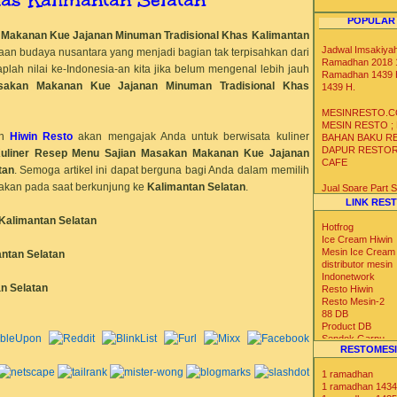
POPULAR
 Makanan Kue Jajanan Minuman Tradisional Khas
Kalimantan
Jadwal Imsakiya
an budaya nusantara yang menjadi bagian tak terpisahkan dari
Ramadhan 2018 1
plah nilai ke-Indonesia-an kita jika belum mengenal lebih jauh
Ramadhan 1439 
akan Makanan Kue Jajanan Minuman Tradisional Khas
1439 H.
MESINRESTO.C
MESIN RESTO ;
n
Hiwin Resto
akan mengajak Anda untuk berwisata kuliner
BAHAN BAKU R
DAPUR RESTO
uliner
Resep Menu
Sajian Masakan Makanan Kue Jajanan
CAFE
tan
. Semoga artikel ini dapat berguna bagi Anda dalam memilih
akan pada saat berkunjung ke
Kalimantan Selatan
.
Jual Spare Part
Mesin Soft Hard 
LINK RES
Krim
Kalimantan Selatan
Hotfrog
Distributor Agen 
Ice Cream Hiwin
Gelas Kertas Un
Mesin Ice Cream
ntan Selatan
Es Krim Gelato S
distributor mesin
Yoghurt
Indonetwork
n Selatan
Resto Hiwin
Resto Mesin-2
Distributor Agen 
88 DB
Ice Bag Box Styr
Product DB
Kotak Styrofoam 
Sendok Garpu
Suhu Dingin Ser
RESTOMESI
Tabloid Nova
Iklan Max
1 ramadhan
Blog Catalog
1 ramadhan 1434
US Trade