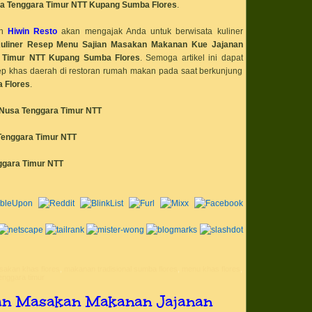
bahan baku popc
a Tenggara Timur NTT
Kupang Sumba Flores
.
bahan bubuk powd
cream
n
Hiwin Resto
akan mengajak Anda untuk berwisata kuliner
bahan ice cream
bahaya kolestero
uliner
Resep Menu
Sajian Masakan Makanan Kue Jajanan
bakar
a Timur NTT
Kupang Sumba Flores
. Semoga artikel ini dapat
bakso bakwan sio
bakteri baik
p khas daerah di restoran rumah makan pada saat berkunjung
bakteri jahat
 Flores
.
barack obama
barbeque
bbq
Nusa Tenggara Timur NTT
benar enak punel
gurih lezat
Tenggara Timur NTT
bento
bentuk ice cream 
bentuk susu
ggara Timur NTT
beras ketan
beras organik
beras super
Berbisnis di ruma
berkarier dan be
besi
biang es
binaraga
biodata
bisnis
bisnis es krim un
akan khas flores
,
makanan tradisional sumba flores
,
menu khas flores
,
bisnis fro yo
tenggara timur
bisnis froyo
bisnis frozen yog
ian Masakan Makanan Jajanan
bisnis frozen yog