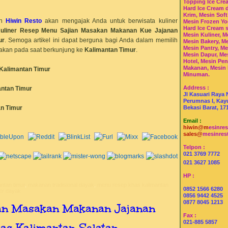
Topping Ice Cre
Hard Ice Cream 
Krim, Mesin Soft
n
Hiwin Resto
akan mengajak Anda untuk berwisata kuliner
Mesin Frozen Yo
Hard Ice Cream 
uliner
Resep Menu
Sajian Masakan Makanan Kue Jajanan
Mesin Kuliner, M
ur
. Semoga artikel ini dapat berguna bagi Anda dalam memilih
Mesin Bakery, Me
Mesin Pantry, Me
akan pada saat berkunjung ke
Kalimantan Timur
.
Mesin Dapur, Me
Hotel, Mesin Pe
Makanan, Mesin
Kalimantan Timur
Minuman.
Address :
ntan Timur
Jl Kasuari Raya 
Perumnas I, Kayu
n Timur
Bekasi Barat, 17
Email :
hiwin@m
esinre
sales@
mesinres
Telpon :
021 3769 7772
021 3627 1085
HP :
ntan timur
,
makanan tradisional dayak
,
menu resep khas kalimantan
0852 1566 6280
ner dayak
0856 9442 4525
0877 8045 1213
ian Masakan Makanan Jajanan
Fax :
021-885 5857
s Kalimantan Selatan