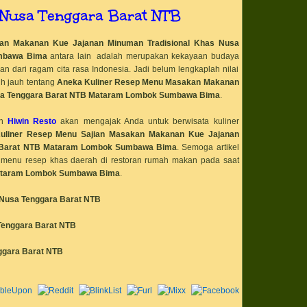
bisnis karier
Nusa Tenggara Barat NTB
bisnis kebab
bisnis kuliner
bisnis plan. work
bisnis rumahan
kan Makanan Kue Jajanan Minuman Tradisional Khas
Nusa
bisnis ukm
mbawa
Bima
antara lain adalah merupakan kekayaan budaya
bisnis ukm froyo
an dari ragam cita rasa Indonesia. Jadi belum lengkaplah nilai
Blackcurrant
blast freezer chill
ih jauh tentang
Aneka Kuliner Resep Menu Masakan Makanan
blender multi fung
a Tenggara Barat NTB Mataram
Lombok Sumbawa
Bima
.
blender serba gu
blender wooil him
blender wooil him
n
Hiwin Resto
akan mengajak Anda untuk berwisata kuliner
Blueberry
uliner
Resep Menu
Sajian Masakan Makanan Kue Jajanan
bni
Bondan Winarno
 Barat NTB Mataram Lombok Sumbawa Bima
. Semoga artikel
bondo nekat
h menu resep khas daerah di restoran rumah makan pada saat
bonek
ataram
Lombok Sumbawa
Bima
.
Booth
Booth Display
box es krim 500 
Nusa Tenggara Barat NTB
box es krim 8 lite
box es krim plast
box es krin 1 l
Tenggara Barat NTB
box popcorn
bri
ggara Barat NTB
btn
Buah
buah cinta
buah strawberry
bubuk es krim
bubuk powder cho