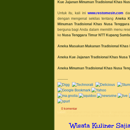
Kue Jajanan Minuman Tradisional Khas
Nus
Untuk itu, kali ini
www.restomesin.com
da
dengan mengenal sekilas tentang
Aneka K
Minuman Tradisional Khas
Nusa Tenggar
berguna bagi Anda dalam memilih menu rese
ke
Nusa Tenggara Timur NTT
Kupang Sumba
Aneka Masakan
Makanan Tradisional Khas
Aneka Kue Jajanan Tradisional Khas
Nusa 
Aneka Minuman Tradisional Khas
Nusa Ten
---------
0 komentar
Label:
kue jajanan khas sumba flores
,
makanan mas
resep masakan sumba flores
,
wisata kuliner nusa 
Wisata Kuliner Saj