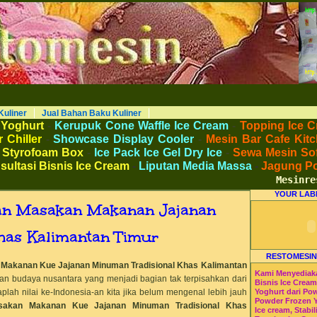
AKU KULINER RESTORAN DAPUR MESINRESTO RESTOMESIN HI-WIN ICE CREAM
Peralatan Bahan Baku Memproduksi Mengolah Menyimpan Mengemas Menyajikan Makanan Minuman untuk Dapur Kuliner untuk
 Beverage. Distributor Agen Jual Aneka Mesin dan Bahan Baku Ice Cream Es Krim Gelato Frozen Yoghurt. Pusat Pelatihan dan
haan Peluang Usaha Bisnis UKM. Tips Resep Cara Memasak Membuat Jajanan Masakan Makanan Minuman Kue Roti Cake.
Kuliner
Jual Bahan Baku Kuliner
 Yoghurt
-
Kerupuk Cone Waffle Ice Cream
-
Topping Ice C
 Chiller
-
Showcase Display Cooler
-
Mesin Bar Cafe Kitc
 Styrofoam Box
-
Ice Pack Ice Gel Dry Ice
-
Sewa Mesin Sof
sultasi Bisnis Ice Cream
-
Liputan Media Massa
-
Jagung P
Mesinrest
YOUR LAB
ian Masakan Makanan Jajanan
as Kalimantan Timur
RESTOMESIN
 Makanan Kue Jajanan Minuman Tradisional Khas
Kalimantan
Kami Menyediak
n budaya nusantara yang menjadi bagian tak terpisahkan dari
Bisnis Ice Crea
plah nilai ke-Indonesia-an kita jika belum mengenal lebih jauh
Yoghurt dari Po
Powder Frozen 
akan Makanan Kue Jajanan Minuman Tradisional Khas
Ice cream, Stabil