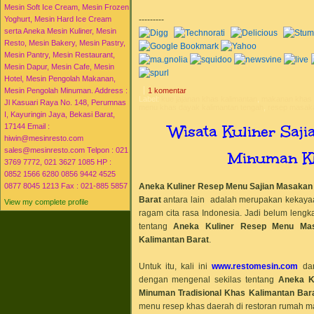
►
2014
(51)
Mesin Soft Ice Cream, Mesin Frozen
►
2015
(16)
---------
Yoghurt, Mesin Hard Ice Cream
serta Aneka Mesin Kuliner, Mesin
Resto, Mesin Bakery, Mesin Pastry,
Mesin Pantry, Mesin Restaurant,
Mesin Dapur, Mesin Cafe, Mesin
Hotel, Mesin Pengolah Makanan,
1 komentar
Mesin Pengolah Minuman. Address :
Label:
kue jajanan khas kalimantan
,
makanan khas 
Jl Kasuari Raya No. 148, Perumnas
menu khas dayak kalimantan tengah
,
resep masaka
I, Kayuringin Jaya, Bekasi Barat,
Wisata Kuliner Saj
17144 Email :
hiwin@mesinresto.com
sales@mesinresto.com Telpon : 021
Minuman Kh
3769 7772, 021 3627 1085 HP :
0852 1566 6280 0856 9442 4525
Aneka Kuliner Resep Menu Sajian Masakan
0877 8045 1213 Fax : 021-885 5857
Barat
antara lain adalah merupakan kekayaa
View my complete profile
ragam cita rasa Indonesia. Jadi belum lengka
tentang
Aneka Kuliner Resep Menu Mas
Kalimantan Barat
.
Untuk itu, kali ini
www.restomesin.com
da
dengan mengenal sekilas tentang
Aneka K
Minuman Tradisional Khas
Kalimantan Bar
menu resep khas daerah di restoran rumah m