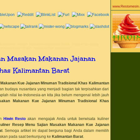
Agen Mesin Ice 
agen powder ice
www.Restomesin
Aiko Sarwosri Sar
ala
alat pastry baker
alat peralatan kit
alat peralatan kul
alat peralatan re
alergi susu
all about ice cre
kalimantan tengah
,
makanan tradisional dayak
,
menu khas dayak
,
aneka bahan bak
n kalimantan tengah
,
wisata kuliner kalimantan
Aneka Khasiat Ma
Yogurt
ian Masakan Makanan Jajanan
aneka mesin caf
aneka mesin es 
aneka mesin kuli
as Kalimantan Barat
aneka resto mesi
Antar Pulau Wila
Tengah Timur
 Makanan Kue Jajanan Minuman Tradisional Khas
Kalimantan
anti karat
Apotek
n budaya nusantara yang menjadi bagian tak terpisahkan dari
aromitalia
plah nilai ke-Indonesia-an kita jika belum mengenal lebih jauh
artistik
akan Makanan Kue Jajanan Minuman Tradisional Khas
asam laktat
ashar
asi
automatic gas ri
n
Hiwin Resto
akan mengajak Anda untuk berwisata kuliner
baby gaga
baby gaga es krim
uliner
Resep Menu
Sajian Masakan Makanan Kue Jajanan
ibu
at
. Semoga artikel ini dapat berguna bagi Anda dalam memilih
baby gaga ice c
akan pada saat berkunjung ke
Kalimantan Barat
.
bahan baku cafe