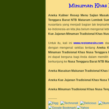
Minuman Khas 
Aneka Kuliner Resep Menu Sajian Masa
Tenggara Barat NTB Mataram
Lombok Su
nusantara yang menjadi bagian tak terpisahk
ke-Indonesia-an kita jika belum mengenal leb
Kue Jajanan Minuman Tradisional Khas
Nus
Untuk itu, kali ini
www.restomesin.com
da
dengan mengenal sekilas tentang
Aneka K
Minuman Tradisional Khas
Nusa Tenggara
ini dapat berguna bagi Anda dalam memili
berkunjung ke
Nusa Tenggara Barat NTB M
Aneka Masakan
Makanan Tradisional Khas
Aneka Kue Jajanan Tradisional Khas
Nusa 
Aneka Minuman Tradisional Khas
Nusa Ten
---------