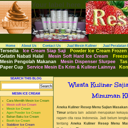
Your label here
RESTO MESIN RESTO ALAT BAHAN B
Distributor Agen Jual Aneka Mesin Alat 
Cafe Hotel Restoran Pastry Bakery Food and
Pengembangan Entrepreneurship Kewirausa
Home
About Us
Contact Us
Jual Mesin Kuliner
Jual Peralatan 
Tersedia
:
Ice Cream Siap Saji
-
Powder Ice Cream Frozen
Gelatin Nabati Halal
-
Mesin Soft Hard Ice Cream
-
Freezer
Mesin Pengolah Makanan
-
Mesin Dispenser Slurpee
-
Tas
Paper Cup
-
Service Mesin Es Krim & Kuliner Lainnya
-
Kon
SEARCH THIS BLOG
Wisata Kuliner Saj
Minuman Kh
MESIN ICE CREAM
Cara Memilih Mesin Ice Cream
Mesin soft Ice Cream
Aneka Kuliner Resep Menu Sajian Masakan
Mesin Ice Cream
Timur
antara lain adalah merupakan kekayaa
Agen Powder Ice Cream
Bahan Baku Ice Cream
ragam cita rasa Indonesia. Jadi belum lengka
Booth Ice Cream
tentang
Aneka Kuliner Resep Menu Mas
Stabilizer Ice Cream