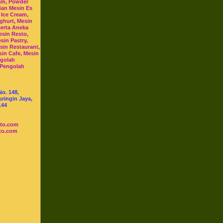
am, Powder
dan Mesin Es
 Ice Cream,
ghurt, Mesin
serta Aneka
esin Resto,
sin Pastry,
sin Restaurant,
sin Cafe, Mesin
ngolah
 Pengolah
No. 148,
ringin Jaya,
144
sto.com
to.com