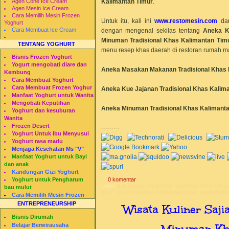
Kalimantan Timur
.
Agen Cone Ice Cream
Agen Mesin Ice Cream
Cara Memilih Mesin Frozen
Untuk itu, kali ini
www.restomesin.com
da
Yoghurt
Cara Membuat Ice Cream
dengan mengenal sekilas tentang
Aneka K
Minuman Tradisional Khas
Kalimantan Tim
TENTANG YOGHURT
menu resep khas daerah di restoran rumah m
Bisnis Frozen Yoghurt
Yogurt mengobati diare dan
Aneka Masakan
Makanan Tradisional Khas
Kembung
Cara Membuat Yoghurt
Cara Membuat Frozen Yoghur
Aneka Kue Jajanan Tradisional Khas
Kalima
Manfaat Yoghurt untuk Wanita
Mengobati Keputihan
Aneka Minuman Tradisional Khas
Kalimanta
Yoghurt dan kesuburan
Wanita
Frozen Desert
---------
Yoghurt Untuk Ibu Menyusui
Yoghurt rasa madu
Menjaga Kesehatan Ms "V"
Manfaat Yoghurt untuk Bayi
dan anak
Kandungan Gizi Yoghurt
0 komentar
Yoghurt untuk Pengharum
Label:
kue jajanan khas kutai
,
makanan khas kalima
bau mulut
timur
,
resep masakan kalimantan timur
,
wisata kuli
Cara Memilih Mesin Frozen
Yogurt
ENTREPRENEURSHIP
Wisata Kuliner Saj
Restomesin
Bisnis Dirumah
Minuman Kha
Belajar Berwirausaha