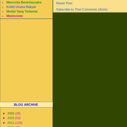
Mencoba Berwirausaha
Newer Post
Kridit Usaha Rakyat
Subscribe to:
Post Comments (Atom)
Modal Yang Terlantar
Mesinresto
BLOG ARCHIVE
►
2009
(25)
►
2010
(52)
►
2011
(119)