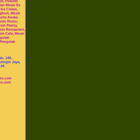
am, Powder
dan Mesin Es
 Ice Cream,
ghurt, Mesin
serta Aneka
esin Resto,
sin Pastry,
sin Restaurant,
sin Cafe, Mesin
ngolah
 Pengolah
No. 148,
ringin Jaya,
144
sto.com
to.com