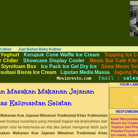
AKU KULINER RESTORAN DAPUR MESINRESTO RESTOMESIN HI-WIN ICE CREAM
Peralatan Bahan Baku Memproduksi Mengolah Menyimpan Mengemas Menyajikan Makanan Minuman untuk Dapur Kuliner untuk
 Beverage. Distributor Agen Jual Aneka Mesin dan Bahan Baku Ice Cream Es Krim Gelato Frozen Yoghurt. Pusat Pelatihan dan
haan Peluang Usaha Bisnis UKM. Tips Resep Cara Memasak Membuat Jajanan Masakan Makanan Minuman Kue Roti Cake.
Kuliner
Jual Bahan Baku Kuliner
 Yoghurt
-
Kerupuk Cone Waffle Ice Cream
-
Topping Ice C
 Chiller
-
Showcase Display Cooler
-
Mesin Bar Cafe Kitc
 Styrofoam Box
-
Ice Pack Ice Gel Dry Ice
-
Sewa Mesin Sof
sultasi Bisnis Ice Cream
-
Liputan Media Massa
-
Jagung P
Email :
sales
Mesinresto.com
-
YOUR LAB
ian Masakan Makanan Jajanan
s Kalimantan Selatan
RESTOMESIN
 Makanan Kue Jajanan Minuman Tradisional Khas
Kalimantan
Kami Menyediak
an budaya nusantara yang menjadi bagian tak terpisahkan dari
Bisnis Ice Crea
plah nilai ke-Indonesia-an kita jika belum mengenal lebih jauh
Yoghurt dari Po
Powder Frozen 
akan Makanan Kue Jajanan Minuman Tradisional Khas
Ice cream, Stabil