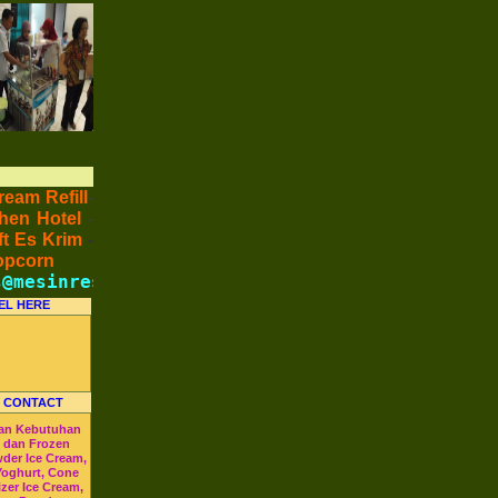
ream Refill
-
hen Hotel
-
t Es Krim
-
opcorn
@mesinresto.com
-
Telp : (021)37697772 -(021)3627 10
EL HERE
 CONTACT
an Kebutuhan
m dan Frozen
wder Ice Cream,
Yoghurt, Cone
izer Ice Cream,