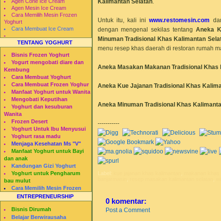
Kalimantan Selatan
.
Agen Cone Ice Cream
Agen Mesin Ice Cream
Cara Memilih Mesin Frozen
Untuk itu, kali ini
www.restomesin.com
da
Yoghurt
Cara Membuat Ice Cream
dengan mengenal sekilas tentang
Aneka K
Minuman Tradisional Khas
Kalimantan Sela
TENTANG YOGHURT
menu resep khas daerah di restoran rumah m
Bisnis Frozen Yoghurt
Yogurt mengobati diare dan
Aneka Masakan
Makanan Tradisional Khas
Kembung
Cara Membuat Yoghurt
Cara Membuat Frozen Yoghur
Aneka Kue Jajanan Tradisional Khas
Kalima
Manfaat Yoghurt untuk Wanita
Mengobati Keputihan
Aneka Minuman Tradisional Khas
Kalimanta
Yoghurt dan kesuburan
Wanita
Frozen Desert
-----------
Yoghurt Untuk Ibu Menyusui
Yoghurt rasa madu
Menjaga Kesehatan Ms "V"
Manfaat Yoghurt untuk Bayi
dan anak
Kandungan Gizi Yoghurt
Label:
kue jajanan khas kalimantan
,
makanan khas k
Yoghurt untuk Pengharum
banjarmasin
,
resep masakan kalimantan selatan
,
wi
bau mulut
Cara Memilih Mesin Frozen
Yogurt
ENTREPRENEURSHIP
0 komentar:
Restomesin
Bisnis Dirumah
Post a Comment
Belajar Berwirausaha