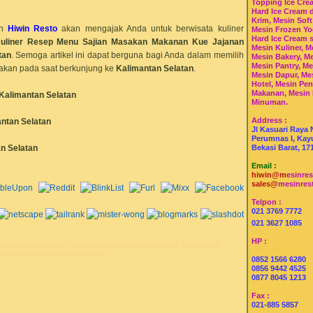
Topping Ice Cre
Hard Ice Cream 
Krim, Mesin Soft
n
Hiwin Resto
akan mengajak Anda untuk berwisata kuliner
Mesin Frozen Yo
Hard Ice Cream 
uliner
Resep Menu
Sajian Masakan Makanan Kue Jajanan
Mesin Kuliner, M
tan
. Semoga artikel ini dapat berguna bagi Anda dalam memilih
Mesin Bakery, Me
Mesin Pantry, Me
akan pada saat berkunjung ke
Kalimantan Selatan
.
Mesin Dapur, Me
Hotel, Mesin Pe
Makanan, Mesin
Kalimantan Selatan
Minuman.
Address :
ntan Selatan
Jl Kasuari Raya 
Perumnas I, Kayu
n Selatan
Bekasi Barat, 17
Email :
hiwin@m
esinre
sales@
mesinres
Telpon :
021 3769 7772
021 3627 1085
HP :
alimantan selatan
,
makanan tradisional banjarmasin
,
menu khas
sata kuliner kalimantan selatan
0852 1566 6280
0856 9442 4525
0877 8045 1213
Fax :
021-885 5857