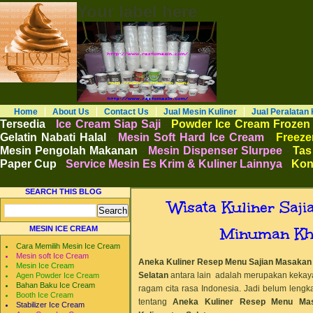
Your label here
RESTO MESIN RESTO ALAT BAHAN B
Distributor Agen Jual Aneka Mesin Alat 
Cafe Hotel Restoran Pastry Bakery Food and
Pengembangan Entrepreneurship Kewirausa
Home
About Us
Contact Us
Jual Mesin Kuliner
Jual Peralatan 
Tersedia
:
Ice Cream Siap Saji
-
Powder Ice Cream Frozen
Gelatin Nabati Halal
-
Mesin Soft Hard Ice Cream
-
Freezer
Mesin Pengolah Makanan
-
Mesin Dispenser Slurpee
-
Tas
Paper Cup
-
Service Mesin Es Krim & Kuliner Lainnya
-
Kon
SEARCH THIS BLOG
Wisata Kuliner Saj
Minuman Kha
MESIN ICE CREAM
Cara Memilih Mesin Ice Cream
Mesin soft Ice Cream
Aneka Kuliner Resep Menu Sajian Masakan
Mesin Ice Cream
Selatan
antara lain adalah merupakan kekaya
Agen Powder Ice Cream
Bahan Baku Ice Cream
ragam cita rasa Indonesia. Jadi belum lengka
Booth Ice Cream
tentang
Aneka Kuliner Resep Menu Mas
Stabilizer Ice Cream