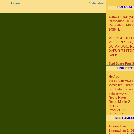
Home
Older Post
POPULAR
Jadwal Imsakiya
Ramadhan 2018 1
Ramadhan 1439 
1439 H.
MESINRESTO.C
MESIN RESTO ;
BAHAN BAKU R
DAPUR RESTO
CAFE
Jual Spare Part
Mesin Soft Hard 
LINK RES
Krim
Hotfrog
Distributor Agen 
Ice Cream Hiwin
Gelas Kertas Un
Mesin Ice Cream
Es Krim Gelato S
distributor mesin
Yoghurt
Indonetwork
Resto Hiwin
Resto Mesin-2
Distributor Agen 
88 DB
Ice Bag Box Styr
Product DB
Kotak Styrofoam 
Sendok Garpu
Suhu Dingin Ser
RESTOMESI
Tabloid Nova
Iklan Max
1 ramadhan
Blog Catalog
1 ramadhan 1434
US Trade