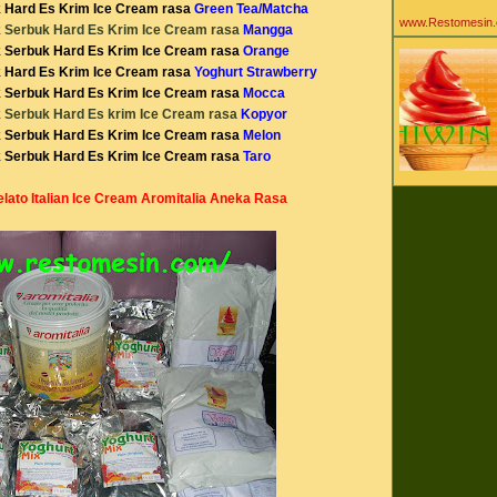
Agen Mesin Ice 
Hard Es Krim Ice Cream rasa
Green Tea/Matcha
agen powder ice
www.Restomesin
Serbuk Hard Es Krim Ice Cream rasa
Mangga
Aiko Sarwosri Sar
ala
Serbuk Hard Es Krim Ice Cream rasa
Orange
alat pastry baker
Hard Es Krim Ice Cream rasa
Yoghurt Strawberry
alat peralatan kit
Serbuk Hard Es Krim Ice Cream rasa
Mocca
alat peralatan kul
alat peralatan re
Serbuk Hard Es krim Ice Cream rasa
Kopyor
alergi susu
Serbuk Hard Es Krim Ice Cream rasa
Melon
all about ice cre
Serbuk Hard Es Krim Ice Cream rasa
Taro
aneka bahan bak
Aneka Khasiat Ma
Yogurt
lato Italian Ice Cream Aromitalia Aneka Rasa
aneka mesin caf
aneka mesin es 
aneka mesin kuli
aneka resto mesi
Antar Pulau Wila
Tengah Timur
anti karat
Apotek
aromitalia
artistik
asam laktat
ashar
asi
automatic gas ri
baby gaga
baby gaga es krim
ibu
baby gaga ice c
bahan baku cafe