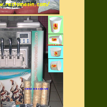
bahan baku dapur
bahan baku froyo
bahan baku kitch
bahan baku kue B
cake
bahan baku kue 
Swiss Roll Vanill
bahan baku kue 
cake
bahan baku kue 
bahan baku Kue 
Ulang Tahun Mila
Anniversary
bahan baku kue Ch
Vanila cake
bahan baku kue 
bahan baku kue 
cake
bahan baku kue M
Chocolate cake
bahan baku kue 
dan Crepes cake
bahan baku kue R
Ketan Hitam cak
bahan baku kue S
Vanila cake
bahan baku kue 
cake
bahan baku kue 
Whipped Cream 
bahan baku kulin
bahan baku past