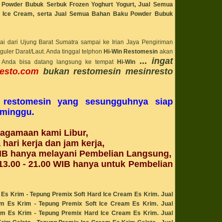
bisnis karier
Powder Bubuk Serbuk Frozen Yoghurt Yogurt,
Jual Semua
bisnis kebab
an Ice Cream,
serta
Jual Semua Bahan Baku Powder Bubuk
bisnis kuliner
bisnis plan. work
bisnis rumahan
bisnis ukm
ai dari Ujung Barat Sumatra sampai ke Irian Jaya Pengiriman
bisnis ukm froyo
Blackcurrant
uler Darat/Laut. Anda tinggal telphon
Hi-Win Restomesin
akan
blast freezer chill
...
ingat
au Anda bisa datang langsung ke tempat
Hi-Win
blender multi fung
esto.com
bukan restomesin mesinresto
blender serba gu
blender wooil him
blender wooil him
Blueberry
bni
restomesin yang sesungguhnya siap
Bondan Winarno
/ minggu.
bondo nekat
bonek
Booth
eagamaan kami Libur,
Booth Display
box es krim 500 
a
hari kerja dan jam kerja,
box es krim 8 lite
B hanya melayani Pembelian Langsung,
box es krim plast
box es krin 1 l
13
.
00 - 21.00 WIB hanya untuk
Pembelian
box popcorn
bri
btn
Buah
s Krim - Tepung Premix Soft Hard Ice Cream Es Krim. Jual
buah cinta
buah strawberry
am Es Krim
- Tepung Premix Soft Ice Cream Es Krim
. Jual
bubuk es krim
am Es Krim
- Tepung Premix Hard Ice Cream Es Krim
. Jual
bubuk powder cho