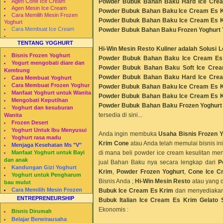
Powder Bubuk Bahan Baku Hard Ice Cre
Agen Cone Ice Cream
Agen Mesin Ice Cream
Powder Bubuk Bahan Baku Ice Cream Es K
Cara Memilih Mesin Frozen
Powder Bubuk Bahan Baku Ice Cream Es 
Yoghurt
Cara Membuat Ice Cream
Powder Bubuk Bahan Baku
Frozen Yoghurt 
TENTANG YOGHURT
Hi-Win Mesin Resto Kuliner adalah Solusi
Bisnis Frozen Yoghurt
Powder Bubuk Bahan Baku Ice Cream Es K
Yogurt mengobati diare dan
Powder Bubuk Bahan Baku Soft Ice Cre
Kembung
Powder Bubuk Bahan Baku Hard Ice Cre
Cara Membuat Yoghurt
Cara Membuat Frozen Yoghur
Powder Bubuk Bahan Baku Ice Cream Es K
Manfaat Yoghurt untuk Wanita
Powder Bubuk Bahan Baku Ice Cream Es 
Mengobati Keputihan
Powder Bubuk Bahan Baku
Frozen Yoghurt
Yoghurt dan kesuburan
tersedia di sini...
Wanita
Frozen Desert
Yoghurt Untuk Ibu Menyusui
Anda ingin membuka
Usaha Bisnis Frozen Y
Yoghurt rasa madu
Krim Cone
atau Anda telah memulai bisnis ini
Menjaga Kesehatan Ms "V"
di mana beli powder ice cream kesulitan m
Manfaat Yoghurt untuk Bayi
dan anak
jual Bahan Baku nya secara lengkap dari
P
Kandungan Gizi Yoghurt
Krim
,
Powder Frozen Yoghurt
,
Cone Ice C
Yoghurt untuk Pengharum
Bisnis Anda ;
Hi-Win Mesin Resto
atau yang 
bau mulut
Cara Memilih Mesin Frozen
Bubuk Ice Cream Es Krim
dan menyediaka
Yogurt
ENTREPRENEURSHIP
Bubuk Italian Ice Cream Es Krim Gelato 
Restomesin
Ekonomis :
Bisnis Dirumah
Belajar Berwirausaha