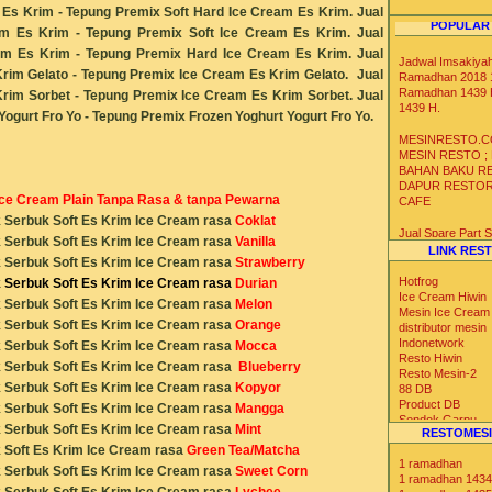
s Krim - Tepung Premix Soft Hard Ice Cream Es Krim. Jual
POPULAR
am Es Krim
- Tepung Premix Soft Ice Cream Es Krim
. Jual
am Es Krim
- Tepung Premix Hard Ice Cream Es Krim
. Jual
Jadwal Imsakiya
rim Gelato
- Tepung Premix Ice Cream Es Krim
Gelato. Jual
Ramadhan 2018 1
Ramadhan 1439 
Krim
Sorbet - Tepung Premix Ice Cream Es Krim
Sorbet. Jual
1439 H.
Yogurt Fro Yo
- Tepung Premix
Frozen Yoghurt Yogurt Fro Yo.
MESINRESTO.C
MESIN RESTO ;
BAHAN BAKU R
DAPUR RESTO
Ice Cream Plain Tanpa Rasa & tanpa Pewarna
CAFE
Serbuk Soft Es Krim Ice Cream rasa
Coklat
Jual Spare Part
Serbuk Soft Es Krim Ice Cream rasa
Vanill
a
Mesin Soft Hard 
LINK RES
Serbuk Soft Es Krim Ice Cream rasa
Strawberry
Krim
Hotfrog
Serbuk Soft Es Krim Ice Cream rasa
Durian
Distributor Agen 
Ice Cream Hiwin
Serbuk Soft Es Krim Ice Cream rasa
Melon
Gelas Kertas Un
Mesin Ice Cream
Serbuk Soft Es Krim Ice Cream rasa
Orange
Es Krim Gelato S
distributor mesin
Yoghurt
Indonetwork
Serbuk Soft Es Krim Ice Cream rasa
Mocca
Resto Hiwin
Serbuk Soft Es Krim Ice Cream rasa
Blueberry
Resto Mesin-2
Distributor Agen 
Serbuk Soft Es Krim Ice Cream rasa
Kopyor
88 DB
Ice Bag Box Styr
Product DB
Kotak Styrofoam 
Serbuk Soft Es Krim Ice Cream rasa
Mangga
Sendok Garpu
Suhu Dingin Ser
Serbuk Soft Es Krim Ice Cream rasa
Mint
RESTOMESI
Tabloid Nova
Soft Es Krim Ice Cream rasa
Green Tea/Matcha
Iklan Max
1 ramadhan
Blog Catalog
Serbuk Soft Es Krim Ice Cream rasa
Sweet Corn
1 ramadhan 1434
US Trade
Serbuk Soft Es Krim Ice Cream rasa
Lychee