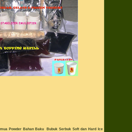
bahan baku popc
bahan bubuk powd
cream
bahan ice cream
bahaya kolestero
bakar
bakso bakwan sio
bakteri baik
bakteri jahat
barack obama
barbeque
bbq
benar enak punel
gurih lezat
bento
bentuk ice cream 
bentuk susu
beras ketan
beras organik
beras super
Berbisnis di ruma
berkarier dan be
besi
biang es
binaraga
biodata
bisnis
bisnis es krim un
bisnis fro yo
bisnis froyo
bisnis frozen yog
bisnis frozen yog
Semua
Powder
Bahan Baku Bubuk Serbuk
Soft dan Hard Ice