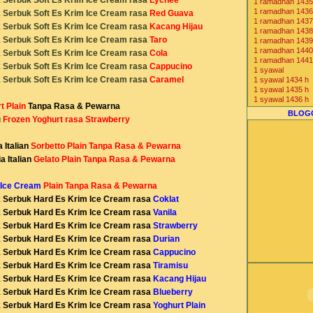
1 ramadhan 1435
Komunitas Bisnis
1 ramadhan 1436
Serbuk Soft Es Krim Ice Cream rasa
Red Guava
1 ramadhan 1437
Serbuk Soft Es
Krim Ice Cream rasa
Kacang Hijau
1 ramadhan 1438
Serbuk Soft Es Krim Ice Cream rasa
Taro
1 ramadhan 1439
1 ramadhan 1440
Serbuk Soft Es Krim Ice Cream rasa
Cola
1 ramadhan 1441
Serbuk Soft Es Krim Ice Cream rasa
Cappucino
1 syawal
Serbuk Soft Es Krim Ice Cream rasa
Caramel
1 syawal 1434 h
1 syawal 1435 h
1 syawal 1436 h
rt
Plain
Tanpa Rasa & Pewarna
1 syawal 1437 h
BLOG
u
Frozen Yoghurt
rasa
Strawberry
1 syawal 1438 h
1 syawal 1439 h
1 syawal 1440 h
Italian
Sorbetto
Plain Tanpa Rasa & Pewarna
1 syawal 1441 h
2013 1434 H
 Italian
Gelato
Plain Tanpa Rasa & Pewarna
2014 1435 H
2015 1436 H
 Ice Cream
Plain Tanpa Rasa & Pewarna
2016 1437 H
2017 1438 H
Serbuk Hard Es Krim Ice Cream rasa
Coklat
2018 1439 H
Serbuk Hard Es Krim Ice Cream rasa
Vanila
2019 1440 H
Serbuk Hard Es Krim Ice Cream rasa
Strawberry
2020 1441 H
7-Eleven Indones
Serbuk Hard Es Krim Ice Cream rasa
Durian
agen beras
Serbuk Hard Es Krim Ice Cream rasa
Cappucino
agen cone ice c
Serbuk Hard Es Krim Ice Cream rasa
Tiramisu
agen distributor j
agen freezer es 
Serbuk Hard Es Krim Ice Cream rasa
Kacang Hijau
agen gea freezer
Serbuk Hard Es Krim Ice Cream rasa
Blueberry
Agen Jual Mesin
Serbuk Hard Es Krim Ice Cream rasa
Yoghurt Plain
Agen Mesin Es K