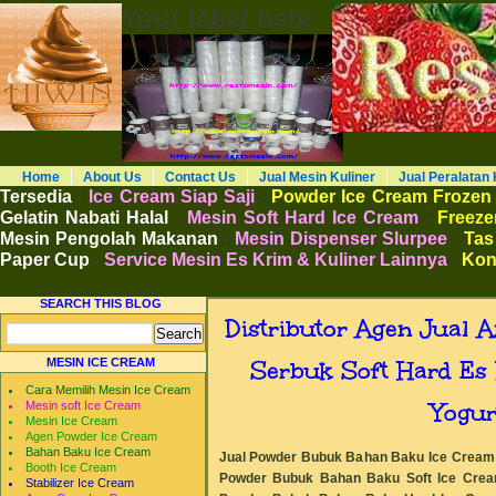
Your label here
RESTO MESIN RESTO ALAT BAHAN B
Distributor Agen Jual Aneka Mesin Alat 
Cafe Hotel Restoran Pastry Bakery Food and
Pengembangan Entrepreneurship Kewirausa
Home
About Us
Contact Us
Jual Mesin Kuliner
Jual Peralatan 
Tersedia
:
Ice Cream Siap Saji
-
Powder Ice Cream Frozen
Gelatin Nabati Halal
-
Mesin Soft Hard Ice Cream
-
Freezer
Mesin Pengolah Makanan
-
Mesin Dispenser Slurpee
-
Tas
Paper Cup
-
Service Mesin Es Krim & Kuliner Lainnya
-
Kon
SEARCH THIS BLOG
Distributor Agen Jual
Serbuk Soft Hard Es 
MESIN ICE CREAM
Cara Memilih Mesin Ice Cream
Yogur
Mesin soft Ice Cream
Mesin Ice Cream
Agen Powder Ice Cream
Bahan Baku Ice Cream
Jual Powder Bubuk Bahan Baku Ice Cream E
Booth Ice Cream
Powder Bubuk Bahan Baku Soft Ice Cre
Stabilizer Ice Cream