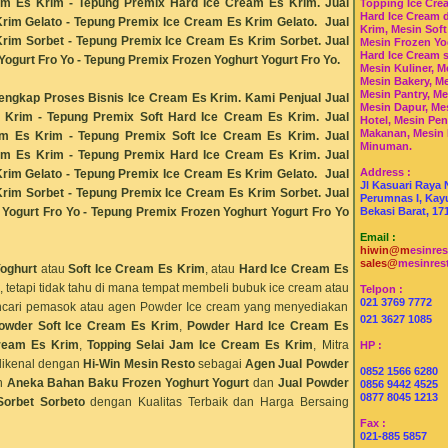
am Es Krim
- Tepung Premix Hard Ice Cream Es Krim
. Jual
Topping Ice Cre
Hard Ice Cream 
rim Gelato
- Tepung Premix Ice Cream Es Krim
Gelato. Jual
Krim, Mesin Soft
Krim
Sorbet - Tepung Premix Ice Cream Es Krim
Sorbet. Jual
Mesin Frozen Yo
Hard Ice Cream 
Yogurt Fro Yo
- Tepung Premix
Frozen Yoghurt Yogurt Fro Yo.
Mesin Kuliner, M
Mesin Bakery, Me
Mesin Pantry, Me
 Lengkap Proses Bisnis Ice Cream Es Krim.
Kami Penjual
Jual
Mesin Dapur, Me
rim - Tepung Premix Soft Hard Ice Cream Es Krim. Jual
Hotel, Mesin Pe
Makanan, Mesin
am Es Krim
- Tepung Premix Soft Ice Cream Es Krim
. Jual
Minuman.
am Es Krim
- Tepung Premix Hard Ice Cream Es Krim
. Jual
Address :
rim Gelato
- Tepung Premix Ice Cream Es Krim
Gelato. Jual
Jl Kasuari Raya 
Krim
Sorbet - Tepung Premix Ice Cream Es Krim
Sorbet. Jual
Perumnas I, Kayu
 Yogurt Fro Yo
- Tepung Premix
Frozen Yoghurt Yogurt Fro Yo
Bekasi Barat, 17
Email :
hiwin@m
esinre
sales@
mesinres
oghurt
atau
Soft Ice Cream Es Krim
, atau
Hard Ice Cream Es
, tetapi tidak tahu di mana tempat membeli bubuk ice cream atau
Telpon :
021 3769 7772
encari pemasok atau agen Powder Ice cream yang menyediakan
021 3627 1085
owder Soft Ice Cream Es Krim
,
Powder Hard Ice Cream Es
ream Es Krim
,
Topping Selai Jam Ice Cream Es Krim
, Mitra
HP :
dikenal dengan
Hi-Win Mesin Resto
sebagai
Agen Jual Powder
0852 1566 6280
n
Aneka Bahan Baku Frozen Yoghurt Yogurt
dan
Jual Powder
0856 9442 4525
0877 8045 1213
Sorbet Sorbeto
dengan Kualitas Terbaik dan Harga Bersaing
Fax :
021-885 5857