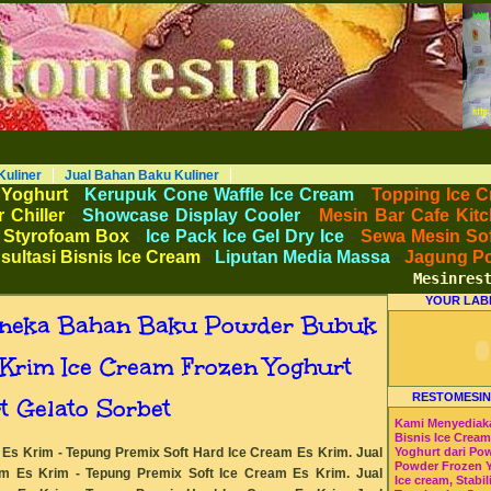
AKU KULINER RESTORAN DAPUR MESINRESTO RESTOMESIN HI-WIN ICE CREAM
Peralatan Bahan Baku Memproduksi Mengolah Menyimpan Mengemas Menyajikan Makanan Minuman untuk Dapur Kuliner untuk
 Beverage. Distributor Agen Jual Aneka Mesin dan Bahan Baku Ice Cream Es Krim Gelato Frozen Yoghurt. Pusat Pelatihan dan
haan Peluang Usaha Bisnis UKM. Tips Resep Cara Memasak Membuat Jajanan Masakan Makanan Minuman Kue Roti Cake.
Kuliner
Jual Bahan Baku Kuliner
 Yoghurt
-
Kerupuk Cone Waffle Ice Cream
-
Topping Ice C
 Chiller
-
Showcase Display Cooler
-
Mesin Bar Cafe Kitc
 Styrofoam Box
-
Ice Pack Ice Gel Dry Ice
-
Sewa Mesin Sof
sultasi Bisnis Ice Cream
-
Liputan Media Massa
-
Jagung P
Mesinresto.c
YOUR LAB
 Aneka Bahan Baku Powder Bubuk
Krim Ice Cream Frozen Yoghurt
RESTOMESIN
t Gelato Sorbet
Kami Menyediak
Bisnis Ice Crea
s Krim - Tepung Premix Soft Hard Ice Cream Es Krim. Jual
Yoghurt dari Po
Powder Frozen 
am Es Krim
- Tepung Premix Soft Ice Cream Es Krim
. Jual
Ice cream, Stabil