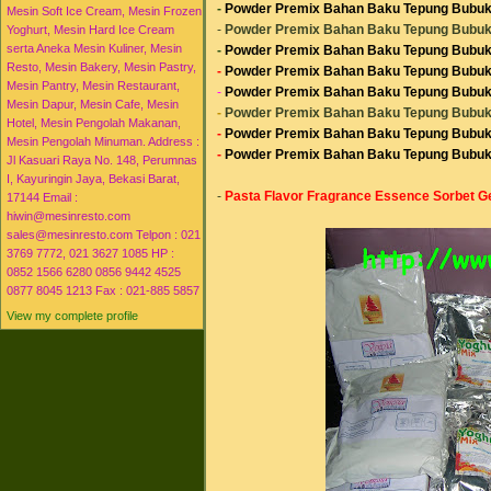
-
Powder Premix Bahan Baku Tepung Bubuk 
Mesin Soft Ice Cream, Mesin Frozen
-
Powder Premix Bahan Baku Tepung Bubuk 
Yoghurt, Mesin Hard Ice Cream
serta Aneka Mesin Kuliner, Mesin
-
Powder Premix Bahan Baku Tepung Bubuk 
Resto, Mesin Bakery, Mesin Pastry,
-
Powder Premix Bahan Baku Tepung Bubuk 
Mesin Pantry, Mesin Restaurant,
-
Powder Premix Bahan Baku Tepung Bubuk 
Mesin Dapur, Mesin Cafe, Mesin
-
Powder Premix Bahan Baku Tepung Bubuk 
Hotel, Mesin Pengolah Makanan,
-
Powder Premix Bahan Baku Tepung Bubuk 
Mesin Pengolah Minuman. Address :
-
Powder Premix Bahan Baku Tepung Bubuk 
Jl Kasuari Raya No. 148, Perumnas
I, Kayuringin Jaya, Bekasi Barat,
-
Pasta Flavor Fragrance Essence Sorbet Ge
17144 Email :
hiwin@mesinresto.com
sales@mesinresto.com Telpon : 021
3769 7772, 021 3627 1085 HP :
0852 1566 6280 0856 9442 4525
0877 8045 1213 Fax : 021-885 5857
View my complete profile