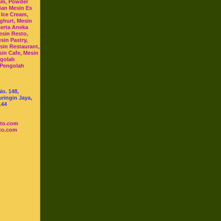
am, Powder
dan Mesin Es
 Ice Cream,
ghurt, Mesin
serta Aneka
esin Resto,
sin Pastry,
sin Restaurant,
sin Cafe, Mesin
ngolah
 Pengolah
No. 148,
ringin Jaya,
144
sto.com
to.com