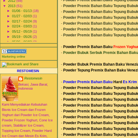
►
2012
(69)
-
Powder Premix Bahan Baku Tepung Bubuk 
▼
2013
(51)
►
01/06 - 01/13
(18)
-
Powder Premix Bahan Baku Tepung Bubuk 
►
01/27 - 02/03
(1)
-
Powder Premix Bahan Baku Tepung Bubuk 
►
02/17 - 02/24
(9)
-
Powder Premix Bahan Baku Tepung Bubuk 
►
02/24 - 03/03
(1)
-
Powder Premix Bahan Baku Tepung Bubuk 
►
05/12 - 05/19
(1)
-
Powder Premix Bahan Baku Tepung Bubuk 
►
05/19 - 05/26
(2)
►
05/26 - 06/02
(2)
-
Powder Premix Bahan Baku
Frozen
Yoghu
►
06/02 - 06/09
(3)
►
06/30 - 07/07
(1)
-
Powder Bubuk Serbuk
Premix
Bahan Bak
Marketing online
►
07/14 - 07/21
(1)
►
07/21 - 07/28
(4)
-
Powder Bubuk
Premix
Bahan Baku Venezia 
►
07/28 - 08/04
(2)
-
Powder Tepung Premix Bahan Baku Venezia
RESTOMESIN
►
09/01 - 09/08
(1)
►
11/17 - 11/24
(1)
Restomesin
-
Powder Premix Bahan Baku
Hard
Es Krim
►
12/01 - 12/08
(1)
Bekasi, Jawa Barat,
-
Powder Premix Bahan Baku Tepung Bubuk 
▼
12/29 - 01/05
(3)
Indonesia
-
Powder Premix Bahan Baku Tepung Bubuk 
Agen Jual Mesin Ice Cream
Es Krim
-
Powder Premix Bahan Baku Tepung Bubuk 
Distributor Agen Jual Aneka
Kami Menyediakan Kebutuhan
-
Powder Premix Bahan Baku Tepung Bubuk 
Bahan Baku Powder
Bisnis Ice Cream dan Frozen
-
Powder Premix Bahan Baku Tepung Bubuk 
Bubu...
Yoghurt dari Powder Ice Cream,
Jadwal Acara Global TV Fun
-
Powder Premix Bahan Baku Tepung Bubuk 
Powder Frozen Yoghurt, Cone Ice
Teenlicious Liputan Ten...
-
Powder Premix Bahan Baku Tepung Bubuk 
cream, Stabilizer Ice Cream,
►
2014
(51)
-
Powder Premix Bahan Baku Tepung Bubuk 
Topping Ice Cream, Powder Hard
►
2015
(16)
-
Powder Premix Bahan Baku Tepung Bubuk 
Ice Cream dan Mesin Es Krim,