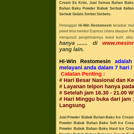
Cream Es Krim,
Jual Semua Bahan Baku 
Bahan Baku Powder Bubuk Serbuk
Itali
Serbuk
Gelato Sorbet Sorbeto
.
Pelanggan
Hi-Win Restomesin
tersebar mul
peket bisa melalui Express Udara ataupun Reg
mengurusi pengirimannya lewat kurir, at
hanya ....... di
www.mesinr
yang lain.
Hi-Win Restomesin
adalah 
melayani anda dalam 7 hari 
Catatan Penting :
# Hari Besar Nasional dan K
# Layanan telpon hanya pad
#
Setelah jam 1
6.30 - 21
.00
WI
# Hari Minggu buka dari jam 
Langsung
.
Jual Powder Bubuk Bahan Baku Ice Cream E
Powder Bubuk Bahan Baku Soft Ice Cre
Powder Bubuk Bahan Baku Hard Ice Cre