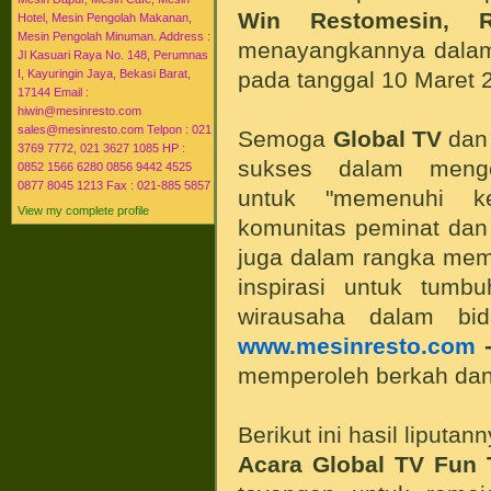
Win Restomesin, 
Hotel, Mesin Pengolah Makanan,
Mesin Pengolah Minuman. Address :
menayangkannya dala
Jl Kasuari Raya No. 148, Perumnas
pada tanggal 10 Maret 
I, Kayuringin Jaya, Bekasi Barat,
17144 Email :
hiwin@mesinresto.com
sales@mesinresto.com Telpon : 021
Semoga
Global TV
da
3769 7772, 021 3627 1085 HP :
sukses dalam men
0852 1566 6280 0856 9442 4525
0877 8045 1213 Fax : 021-885 5857
untuk "memenuhi ke
View my complete profile
komunitas peminat da
juga dalam rangka me
inspirasi untuk tum
wirausaha dalam b
www.mesinresto.com
-
memperoleh berkah dan 
Berikut ini hasil liputann
Acara Global TV Fun 