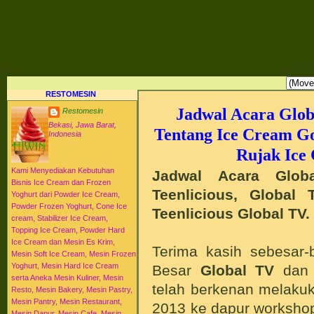
RESTO MESIN RESTO ALAT BAHAN BAKU KULINER RESTORAN DAPUR MESI
HI-WIN ICE CREAM
Distributor Agen Jual Aneka Mesin Alat Peralatan Bahan Baku Memproduksi Mengolah Me
Menyajikan Makanan Minuman untuk Dapur Kuliner untuk Cafe Hotel Restoran Pastry Baker
Distributor Agen Jual Aneka Mesin dan Bahan Baku Ice Cream Es Krim Gelato Frozen Yoghurt
Pengembangan Entrepreneurship Kewirausahaan Peluang Usaha Bisnis UKM. Tips Resep C
Jajanan Masakan Makanan Minuman Kue Roti Cake.
RESTOMESIN
Jadwal Acara Glob
Restomesin
Bekasi, Jawa Barat,
Tentang Ice Cream Go
Indonesia
Rujak Ice
Kami Menyediakan Kebutuhan
Jadwal Acara Glo
Bisnis Ice Cream dan Frozen
Teenlicious,
Global 
Yoghurt dari Powder Ice Cream,
Powder Frozen Yoghurt, Cone Ice
Teenlicious Global TV.
cream, Stabilizer Ice Cream,
Topping Ice Cream, Powder Hard
Ice Cream dan Mesin Es Krim,
Terima kasih sebesar-
Mesin Soft Ice Cream, Mesin Frozen
Yoghurt, Mesin Hard Ice Cream
Besar
Global TV
da
serta Aneka Mesin Kuliner, Mesin
telah berkenan melakuk
Resto, Mesin Bakery, Mesin Pastry,
Mesin Pantry, Mesin Restaurant,
2013 ke dapur workshop
Mesin Dapur, Mesin Cafe, Mesin