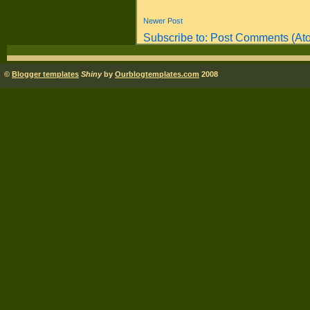
Newer Post
Subscribe to:
Post Comments (At
©
Blogger templates
Shiny
by
Ourblogtemplates.com
2008