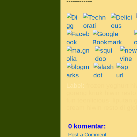
------------
Label:
frozen yoghurt hiw
goreng kriuk hiwin resto 
fun teenlicious
,
liputan 
cream hiwin resto di glo
0 komentar:
Post a Comment