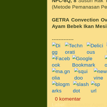
NFC-8Q
,
8
Susun Rak T
(Metode Pemanasan P
GETRA Convection O
Ayam Bebek Ikan
Mesi
-------------
0 komentar
Label:
Distributor Agen 