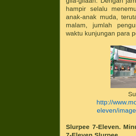
gila-gilaan. Dengan ja
hampir selalu menemuk
anak-anak muda, teru
malam, jumlah peng
waktu kunjungan para p
Su
http://www.mo
eleven/image
Slurpee 7-Eleven. Min
7-Eleven Slurpee.