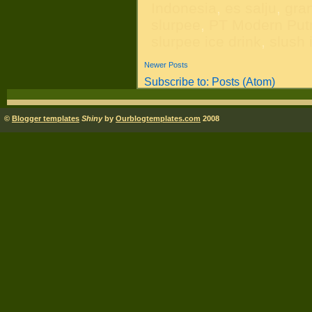
Indonesia
,
es salju
,
gran
slurpee
,
PT Modern Put
slurpee ice drink
,
slush 
Newer Posts
Subscribe to:
Posts (Atom)
©
Blogger templates
Shiny
by
Ourblogtemplates.com
2008