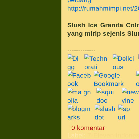
http://rumahmimpi.net/2
Slush Ice
Granita Co
yang mirip sejenis Slu
-------------
0 komentar
Label:
7-Eleven Indones