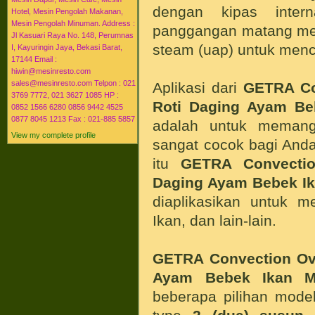
dengan kipas inte
Hotel, Mesin Pengolah Makanan,
Mesin Pengolah Minuman. Address :
panggangan matang mer
Jl Kasuari Raya No. 148, Perumnas
steam (uap) untuk menc
I, Kayuringin Jaya, Bekasi Barat,
17144 Email :
hiwin@mesinresto.com
sales@mesinresto.com Telpon : 021
Aplikasi dari
GETRA Co
3769 7772, 021 3627 1085 HP :
Roti Daging Ayam Be
0852 1566 6280 0856 9442 4525
0877 8045 1213 Fax : 021-885 5857
adalah untuk meman
View my complete profile
sangat cocok bagi Anda
itu
GETRA Convecti
Daging Ayam Bebek I
diaplikasikan untuk 
Ikan, dan lain-lain.
GETRA Convection O
Ayam Bebek Ikan
M
beberapa pilihan model