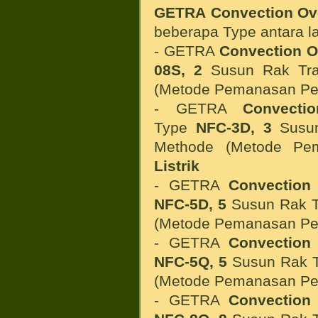
GETRA Convection O
beberapa Type antara la
- GETRA
Convection O
08S, 2
Susun Rak Tr
(Metode Pemanasan P
- GETRA
Convecti
Type
NFC-3D,
3
Susu
Methode (Metode P
Listrik
- GETRA
Convection
NFC-5D,
5
Susun Rak T
(Metode Pemanasan P
- GETRA
Convection
NFC-5Q,
5
Susun Rak T
(Metode Pemanasan P
- GETRA
Convection