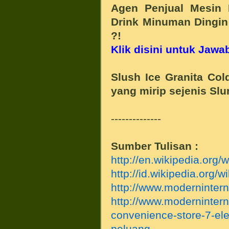
Agen Penjual Mesin 
Drink Minuman Dingin
?!
Klik disini untuk Jaw
Slush Ice
Granita Co
yang mirip sejenis Slu
--------------
Sumber Tulisan :
http://en.wikipedia.org/
http://id.wikipedia.org/w
http://www.modernintern
http://www.modernintern
convenience-store-7-el
peluang