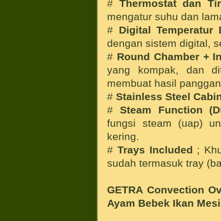
#
Thermostat dan Ti
mengatur suhu dan la
#
Digital Temperatur 
dengan sistem digital, 
#
Round Chamber + In
yang kompak, dan di
membuat hasil panggan
#
Stainless Steel Cabi
#
Steam Function (Di
fungsi steam (uap) u
kering.
#
Trays Included
; Khu
sudah termasuk tray (b
GETRA Convection O
Ayam Bebek Ikan
Mesi