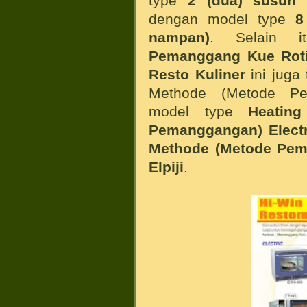
type
2 (dua) susun 
dengan model type
8
nampan)
. Selain 
Pemanggang Kue Roti
Resto Kuliner
ini juga 
Methode (Metode Pe
model type
Heatin
Pemanggangan) Electri
Methode (Metode Pe
Elpiji
.