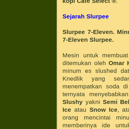
kopi Café Select ®
.
Sejarah Slurpee
Slurpee 7-Eleven. Min
7-Eleven Slurpee.
Mesin untuk membuat
ditemukan oleh
Omar K
minum es slushed da
Knedlik yang seda
menempatkan soda di f
ternyata menyebabka
Slushy
yakni
Semi Be
Ice
atau
Snow Ice
, a
orang mencintai mi
memberinya ide unt