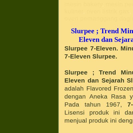
mesin bakery
,
mesin pe
kuliner
,
oven listrik gas
oven pemanggang dagi
Slurpee ; Trend Mi
Eleven dan Sejara
Slurpee 7-Eleven. Min
7-Eleven Slurpee.
Slurpee ; Trend Mi
Eleven dan Sejarah Sl
adalah Flavored Froze
dengan Aneka Rasa y
Pada tahun 1967,
7
Lisensi produk ini d
menjual produk ini den