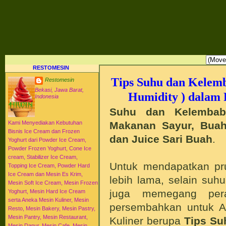
RESTO MESIN RESTO ALAT BAHAN BAKU KULINER RESTORAN DAPUR MESI
HI-WIN ICE CREAM
Distributor Agen Jual Aneka Mesin Alat Peralatan Bahan Baku Memproduksi Mengolah Me
Menyajikan Makanan Minuman untuk Dapur Kuliner untuk Cafe Hotel Restoran Pastry Baker
Distributor Agen Jual Aneka Mesin dan Bahan Baku Ice Cream Es Krim Gelato Frozen Yoghurt
Pengembangan Entrepreneurship Kewirausahaan Peluang Usaha Bisnis UKM. Tips Resep C
Jajanan Masakan Makanan Minuman Kue Roti Cake.
RESTOMESIN
Tips Suhu dan Kelemb
Restomesin
Bekasi, Jawa Barat,
Humidity ) dalam
Indonesia
Suhu dan Kelembab
Makanan Sayur, Buah,
Kami Menyediakan Kebutuhan
Bisnis Ice Cream dan Frozen
dan Juice Sari Buah
.
Yoghurt dari Powder Ice Cream,
Powder Frozen Yoghurt, Cone Ice
cream, Stabilizer Ice Cream,
Untuk mendapatkan pr
Topping Ice Cream, Powder Hard
Ice Cream dan Mesin Es Krim,
lebih lama, selain suh
Mesin Soft Ice Cream, Mesin Frozen
juga memegang pera
Yoghurt, Mesin Hard Ice Cream
serta Aneka Mesin Kuliner, Mesin
persembahkan untuk An
Resto, Mesin Bakery, Mesin Pastry,
Mesin Pantry, Mesin Restaurant,
Kuliner berupa
Tips Su
Mesin Dapur, Mesin Cafe, Mesin