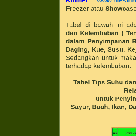
Kuliner
-
www.mesin
r
Freezer
atau
Showcase
Tabel di bawah ini ad
dan Kelembaban ( Tem
dalam Penyimpanan B
Daging, Kue, Susu, Ke
Sedangkan untuk makan
terhadap kelembaban.
Tabel Tips Suhu da
Rel
untuk Peny
Sayur, Buah, Ikan, D