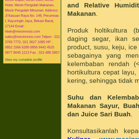
and Relative Humid
Hotel, Mesin Pengolah Makanan,
Mesin Pengolah Minuman. Address :
Makanan
.
Jl Kasuari Raya No. 148, Perumnas
I, Kayuringin Jaya, Bekasi Barat,
17144 Email :
Produk holtikultura (
hiwin@mesinresto.com
sales@mesinresto.com Telpon : 021
daging segar, ikan seg
3769 7772, 021 3627 1085 HP :
product, susu, keju, ic
0852 1566 6280 0856 9442 4525
0877 8045 1213 Fax : 021-885 5857
sebagainya yang men
View my complete profile
kelembaban rendah 
hortikultura cepat layu
kering, sehingga tidak 
Suhu dan Kelembab
Makanan Sayur, Buah,
dan Juice Sari Buah
.
Konsultasikanlah ke