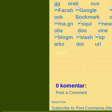
Label:
daging segar
,
fro
makanan daging ikan b
humidity
,
rh
,
suhu meny
temperature
,
tips suhu
0 komentar:
Post a Comment
Newer Post
Subscribe to:
Post Comments (At