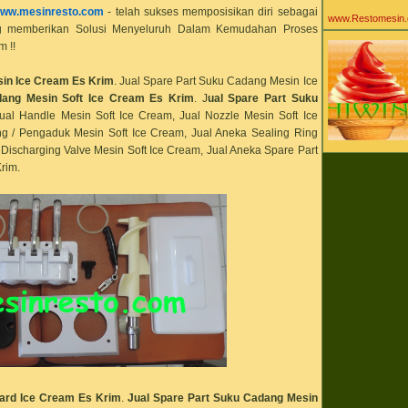
Agen Mesin Ice 
ww.mesinresto.com
- telah sukses memposisikan diri sebagai
agen powder ice
www.Restomesin
Aiko Sarwosri Sar
ang memberikan Solusi Menyeluruh Dalam Kemudahan Proses
ala
m !!
alat pastry baker
alat peralatan kit
alat peralatan kul
sin Ice Cream Es Krim
. Jual Spare Part Suku Cadang Mesin Ice
alat peralatan re
dang Mesin Soft Ice Cream Es Krim
. J
ual Spare Part Suku
alergi susu
Jual Handle Mesin Soft Ice Cream, Jual Nozzle Mesin Soft Ice
all about ice cre
aneka bahan bak
ing / Pengaduk Mesin Soft Ice Cream, Jual Aneka Sealing Ring
Aneka Khasiat Ma
k Discharging Valve Mesin Soft Ice Cream, Jual Aneka Spare Part
Yogurt
rim.
aneka mesin caf
aneka mesin es 
aneka mesin kuli
aneka resto mesi
Antar Pulau Wila
Tengah Timur
anti karat
Apotek
aromitalia
artistik
asam laktat
ashar
asi
automatic gas ri
baby gaga
baby gaga es krim
ibu
baby gaga ice c
Hard Ice Cream Es Krim
.
Jual Spare Part Suku Cadang Mesin
bahan baku cafe