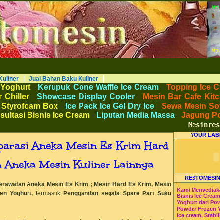
AKU KULINER RESTORAN DAPUR MESINRESTO RESTOMESIN HI-WIN ICE CREAM
Peralatan Bahan Baku Memproduksi Mengolah Menyimpan Mengemas Menyajikan Makanan Minuman untuk Dapur Kuliner untuk
 Beverage. Distributor Agen Jual Aneka Mesin dan Bahan Baku Ice Cream Es Krim Gelato Frozen Yoghurt. Pusat Pelatihan dan
haan Peluang Usaha Bisnis UKM. Tips Resep Cara Memasak Membuat Jajanan Masakan Makanan Minuman Kue Roti Cake.
Kuliner
Jual Bahan Baku Kuliner
 Yoghurt
-
Kerupuk Cone Waffle Ice Cream
-
Topping Ice C
 Chiller
-
Showcase Display Cooler
-
Mesin Bar Cafe Kitc
 Styrofoam Box
-
Ice Pack Ice Gel Dry Ice
-
Sewa Mesin Sof
sultasi Bisnis Ice Cream
-
Liputan Media Massa
-
Jagung P
Mesinresto
YOUR LAB
parasi Aneka Mesin Es Krim Hard
an Aneka Mesin Kuliner Lainnya
RESTOMESIN
erawatan Aneka Mesin Es Krim ; Mesin Hard Es Krim, Mesin
Kami Menyediak
en Yoghurt,
termasuk
Penggantian segala Spare Part Suku
Bisnis Ice Crea
Yoghurt dari Po
Powder Frozen 
Ice cream, Stabil