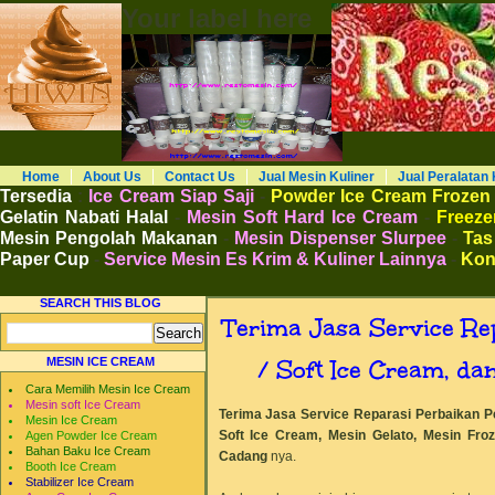
Your label here
RESTO MESIN RESTO ALAT BAHAN B
Distributor Agen Jual Aneka Mesin Alat 
Cafe Hotel Restoran Pastry Bakery Food and
Pengembangan Entrepreneurship Kewirausa
Home
About Us
Contact Us
Jual Mesin Kuliner
Jual Peralatan 
Tersedia
:
Ice Cream Siap Saji
-
Powder Ice Cream Frozen
Gelatin Nabati Halal
-
Mesin Soft Hard Ice Cream
-
Freezer
Mesin Pengolah Makanan
-
Mesin Dispenser Slurpee
-
Tas
Paper Cup
-
Service Mesin Es Krim & Kuliner Lainnya
-
Kon
SEARCH THIS BLOG
Terima Jasa Service Re
/ Soft Ice Cream, d
MESIN ICE CREAM
Cara Memilih Mesin Ice Cream
Mesin soft Ice Cream
Terima
Jasa Service Reparasi Perbaikan P
Mesin Ice Cream
Soft Ice Cream, Mesin Gelato, Mesin Froz
Agen Powder Ice Cream
Bahan Baku Ice Cream
Cadang
nya.
Booth Ice Cream
Stabilizer Ice Cream