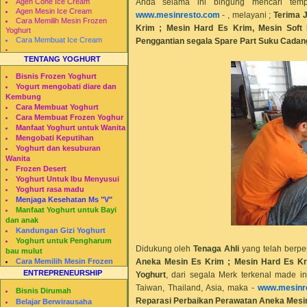
Anda selama ini bingung mencari tem
Agen Cone Ice Cream
Agen Mesin Ice Cream
www.mesinresto.com
- , melayani ;
Terima
Cara Memilih Mesin Frozen
Krim ; Mesin Hard Es Krim, Mesin Soft 
Yoghurt
Cara Membuat Ice Cream
Penggantian segala Spare Part Suku Cadan
TENTANG YOGHURT
Bisnis Frozen Yoghurt
Yogurt mengobati diare dan
Kembung
Cara Membuat Yoghurt
Cara Membuat Frozen Yoghur
Manfaat Yoghurt untuk Wanita
Mengobati Keputihan
Yoghurt dan kesuburan
Wanita
Frozen Desert
Yoghurt Untuk Ibu Menyusui
Yoghurt rasa madu
Menjaga Kesehatan Ms "V"
Manfaat Yoghurt untuk Bayi
dan anak
Kandungan Gizi Yoghurt
Yoghurt untuk Pengharum
Didukung oleh
Tenaga Ahli
yang telah berp
bau mulut
Aneka Mesin Es Krim ; Mesin Hard Es Kri
Cara Memilih Mesin Frozen
Yogurt
ENTREPRENEURSHIP
Yoghurt
, dari segala Merk terkenal made i
Restomesin
Taiwan, Thailand, Asia, maka -
www.mesinr
Bisnis Dirumah
Reparasi Perbaikan Perawatan Aneka Mesi
Belajar Berwirausaha