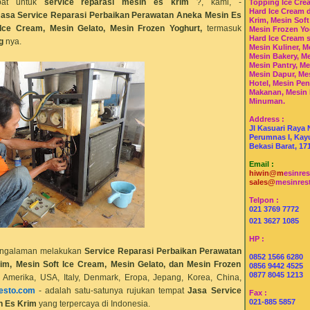
pat untuk
service reparasi mesin es krim
?, kami, -
Topping Ice Cre
Hard Ice Cream 
Jasa Service Reparasi Perbaikan Perawatan Aneka Mesin Es
Krim, Mesin Soft
Ice Cream, Mesin Gelato, Mesin Frozen Yoghurt,
termasuk
Mesin Frozen Yo
Hard Ice Cream 
g
nya.
Mesin Kuliner, M
Mesin Bakery, Me
Mesin Pantry, Me
Mesin Dapur, Me
Hotel, Mesin Pe
Makanan, Mesin
Minuman.
Address :
Jl Kasuari Raya 
Perumnas I, Kayu
Bekasi Barat, 17
Email :
hiwin@m
esinre
sales@
mesinres
Telpon :
021 3769 7772
021 3627 1085
HP :
engalaman melakukan
Service Reparasi Perbaikan Perawatan
0852 1566 6280
m, Mesin Soft Ice Cream, Mesin Gelato, dan Mesin Frozen
0856 9442 4525
0877 8045 1213
n Amerika, USA, Italy, Denmark, Eropa, Jepang, Korea, China,
esto.com
- adalah satu-satunya rujukan tempat
Jasa Service
Fax :
021-885 5857
n Es Krim
yang terpercaya di Indonesia.