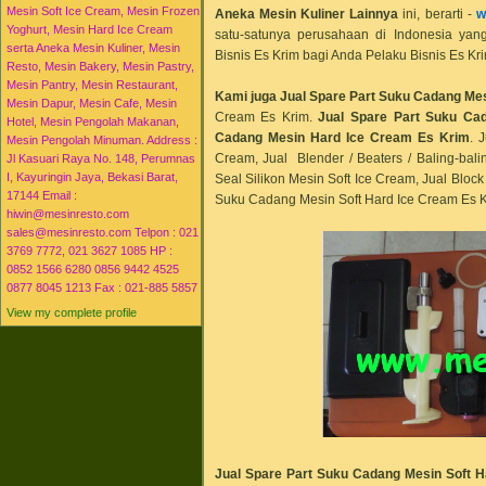
Mesin Soft Ice Cream, Mesin Frozen
Aneka Mesin Kuliner Lainnya
ini, berarti -
w
Yoghurt, Mesin Hard Ice Cream
satu-satunya perusahaan di Indonesia y
serta Aneka Mesin Kuliner, Mesin
Bisnis Es Krim bagi Anda Pelaku Bisnis Es Kri
Resto, Mesin Bakery, Mesin Pastry,
Mesin Pantry, Mesin Restaurant,
Kami juga Jual Spare Part Suku Cadang Me
Mesin Dapur, Mesin Cafe, Mesin
Cream Es Krim.
Jual Spare Part Suku Ca
Hotel, Mesin Pengolah Makanan,
Cadang Mesin Hard Ice Cream Es Krim
. 
Mesin Pengolah Minuman. Address :
Cream, Jual
Blender / Beaters / Baling-bal
Jl Kasuari Raya No. 148, Perumnas
I, Kayuringin Jaya, Bekasi Barat,
Seal Silikon Mesin Soft Ice Cream, Jual Bloc
17144 Email :
Suku Cadang Mesin Soft Hard Ice Cream Es K
hiwin@mesinresto.com
sales@mesinresto.com Telpon : 021
3769 7772, 021 3627 1085 HP :
0852 1566 6280 0856 9442 4525
0877 8045 1213 Fax : 021-885 5857
View my complete profile
Jual Spare Part Suku Cadang Mesin Soft 