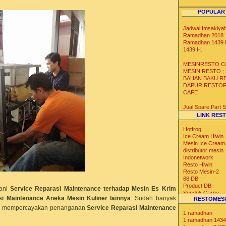
POPULAR
Jadwal Imsakiya
Ramadhan 2018 1
Ramadhan 1439 
1439 H.
MESINRESTO.C
MESIN RESTO ;
BAHAN BAKU R
DAPUR RESTO
CAFE
Jual Spare Part
Mesin Soft Hard 
LINK RES
Krim
Hotfrog
Distributor Agen 
Ice Cream Hiwin
Gelas Kertas Un
Mesin Ice Cream
Es Krim Gelato S
distributor mesin
Yoghurt
Indonetwork
Resto Hiwin
Resto Mesin-2
Distributor Agen 
88 DB
Ice Bag Box Styr
Product DB
Kotak Styrofoam 
ani
Service Reparasi Maintenance terhadap Mesin Es Krim
Sendok Garpu
Suhu Dingin Ser
si Maintenance Aneka Mesin Kuliner lainnya
. Sudah banyak
RESTOMESI
Tabloid Nova
Iklan Max
yang mempercayakan penanganan
Service Reparasi Maintenance
1 ramadhan
Blog Catalog
1 ramadhan 1434
US Trade