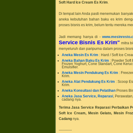
Soft Hard Ice Cream Es Krim
.
Di tempat lain Anda pasti menemukan banyak 
aneka kebutuhan bahan baku es krim dengan
proses bisnis es krim, belum tentu mereka me
Jadi memang hanya di -
www.mesinresto.
Service Bisnis Es Krim"
mitra b
menyeluruh dan paripurna dalam proses bisnis 
Aneka Mesin Es Krim
: Hard / Soft Ice Cre
Aneka Bahan Baku Es Krim
: Powder Soft
Frozen Yoghurt, Cone Standart, Cone Kerucut
Emulsifier.
Aneka Mesin Pendukung Es Krim
: Freeze
Krim.
Aneka Alat Pendukung Es Krim
: Scoop Es
Krim.
Aneka Konsultasi dan Pelatihan
Proses Bis
Aneka Jasa Service, Reparasi
, Perawatan
cadang nya.
Terima
Jasa Service Reparasi Perbaikan P
Soft Ice Cream, Mesin Gelato, Mesin Froz
Cadang
nya.
-----------