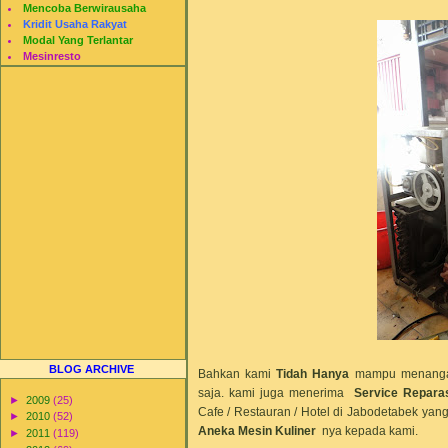
Mencoba Berwirausaha
Kridit Usaha Rakyat
Modal Yang Terlantar
Mesinresto
BLOG ARCHIVE
Bahkan kami
Tidah Hanya
mampu menang
saja. kami juga menerima
Service Repara
►
2009
(25)
Cafe / Restauran / Hotel di Jabodetabek 
►
2010
(52)
Aneka Mesin Kuliner
nya kepada kami.
►
2011
(119)