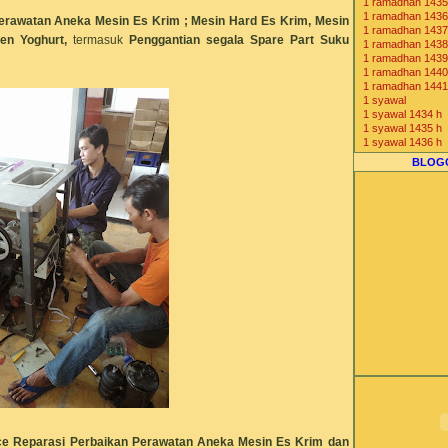
1 ramadhan 1435
Komunitas Bisnis
1 ramadhan 1436
erawatan Aneka Mesin Es Krim ; Mesin Hard Es Krim, Mesin
1 ramadhan 1437
en Yoghurt,
termasuk
Penggantian segala Spare Part Suku
1 ramadhan 1438
1 ramadhan 1439
1 ramadhan 1440
1 ramadhan 1441
1 syawal
1 syawal 1434 h
1 syawal 1435 h
1 syawal 1436 h
1 syawal 1437 h
BLOG
1 syawal 1438 h
1 syawal 1439 h
1 syawal 1440 h
1 syawal 1441 h
2013 1434 H
2014 1435 H
2015 1436 H
2016 1437 H
2017 1438 H
2018 1439 H
2019 1440 H
2020 1441 H
7-Eleven Indones
agen beras
agen cone ice c
agen distributor j
agen freezer es 
agen gea freezer
Agen Jual Mesin
Agen Mesin Es K
ce Reparasi Perbaikan Perawatan Aneka Mesin Es Krim dan