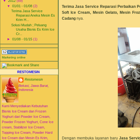
▼
2012
(69)
▼
01/01 - 01/08
(2)
Terima
Jasa Service Reparasi Perbaikan P
Terima Jasa Service
Soft Ice Cream, Mesin Gelato, Mesin Froz
Reparasi Aneka Mesin Es
Cadang
nya.
Krim H...
Solusi Mudah ; Peluang
Usaha Bisnis Es Krim Ice
Cr...
►
01/08 - 01/15
(1)
►
01/15 - 01/22
(1)
►
01/22 - 01/29
(1)
►
01/29 - 02/05
(3)
Marketing online
►
02/05 - 02/12
(4)
►
02/19 - 02/26
(11)
►
02/26 - 03/04
(6)
RESTOMESIN
►
12/30 - 01/06
(40)
Restomesin
►
2013
(51)
Bekasi, Jawa Barat,
►
2014
(51)
Indonesia
►
2015
(16)
Kami Menyediakan Kebutuhan
Bisnis Ice Cream dan Frozen
Yoghurt dari Powder Ice Cream,
Powder Frozen Yoghurt, Cone Ice
cream, Stabilizer Ice Cream,
Topping Ice Cream, Powder Hard
Dengan membuka layanan baru
Jasa Servi
Ice Cream dan Mesin Es Krim,