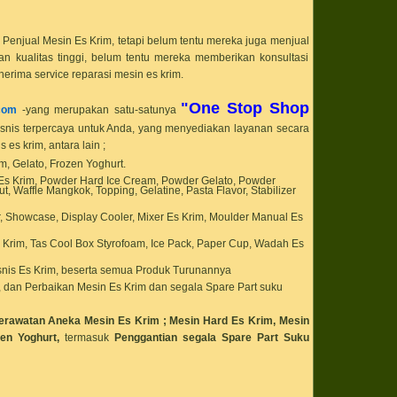
bahan baku dapur
bahan baku froyo
bahan baku kitch
bahan baku kue B
Penjual Mesin Es Krim, tetapi belum tentu mereka juga menjual
cake
 kualitas tinggi, belum tentu mereka memberikan konsultasi
bahan baku kue 
nerima service reparasi mesin es krim.
Swiss Roll Vanill
bahan baku kue 
cake
"One Stop Shop
com
-yang merupakan satu-satunya
bahan baku kue 
bahan baku Kue 
isnis terpercaya untuk Anda, yang menyediakan layanan secara
Ulang Tahun Mila
es krim, antara lain ;
Anniversary
am, Gelato, Frozen Yoghurt.
bahan baku kue Ch
Vanila cake
 Es Krim, Powder Hard Ice Cream, Powder Gelato, Powder
bahan baku kue 
, Waffle Mangkok, Topping, Gelatine, Pasta Flavor, Stabilizer
bahan baku kue 
cake
r, Showcase, Display Cooler, Mixer Es Krim, Moulder Manual Es
bahan baku kue M
Chocolate cake
 Krim, Tas Cool Box Styrofoam, Ice Pack, Paper Cup, Wadah Es
bahan baku kue 
dan Crepes cake
nis Es Krim, beserta semua Produk Turunannya
bahan baku kue R
, dan Perbaikan Mesin Es Krim dan segala Spare Part suku
Ketan Hitam cak
bahan baku kue S
Vanila cake
erawatan Aneka Mesin Es Krim ; Mesin Hard Es Krim, Mesin
bahan baku kue 
en Yoghurt,
termasuk
Penggantian segala Spare Part Suku
cake
bahan baku kue 
Whipped Cream 
bahan baku kulin
bahan baku past