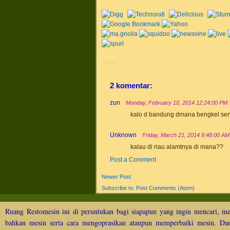
Label:
reparasi mesin gelato
,
reparasi mesin soft es
spare part suku cadang mesin es krim
,
terima jasa
2 komentar:
zun
Monday, February 10, 2014 12:24:00 PM
kalo d bandung dmana bengkel serv
Unknown
Friday, March 21, 2014 9:48:00 AM
kalau di riau alamtnya di mana??
Post a Comment
Newer Post
Subscribe to:
Post Comments (Atom)
Ruang Restomesin ini di peruntukan bagi siapapun yang ingin mencari, me
bahkan mesin serta cara mengoprasikan ataupun memperbaiki mesin. Dan 