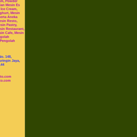
am, Powder
dan Mesin Es
 Ice Cream,
ghurt, Mesin
serta Aneka
esin Resto,
sin Pastry,
sin Restaurant,
sin Cafe, Mesin
ngolah
 Pengolah
No. 148,
ringin Jaya,
144
sto.com
to.com