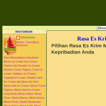
RESTO MESIN RESTO ALAT BAHAN BAKU KULINER RESTORAN DAPUR MESI
HI-WIN ICE CREAM
Distributor Agen Jual Aneka Mesin Alat Peralatan Bahan Baku Memproduksi Mengolah Me
Menyajikan Makanan Minuman untuk Dapur Kuliner untuk Cafe Hotel Restoran Pastry Baker
Distributor Agen Jual Aneka Mesin dan Bahan Baku Ice Cream Es Krim Gelato Frozen Yoghurt
Pengembangan Entrepreneurship Kewirausahaan Peluang Usaha Bisnis UKM. Tips Resep C
Jajanan Masakan Makanan Minuman Kue Roti Cake.
RESTOMESIN
Rasa Es Kr
Restomesin
Bekasi, Jawa Barat,
Pilihan Rasa Es Krim
Indonesia
Kepribadian Anda
Kami Menyediakan Kebutuhan
Bisnis Ice Cream dan Frozen
Yoghurt dari Powder Ice Cream,
Powder Frozen Yoghurt, Cone Ice
cream, Stabilizer Ice Cream,
Topping Ice Cream, Powder Hard
Ice Cream dan Mesin Es Krim,
Mesin Soft Ice Cream, Mesin Frozen
Yoghurt, Mesin Hard Ice Cream
serta Aneka Mesin Kuliner, Mesin
Resto, Mesin Bakery, Mesin Pastry,
Mesin Pantry, Mesin Restaurant,
Mesin Dapur, Mesin Cafe, Mesin