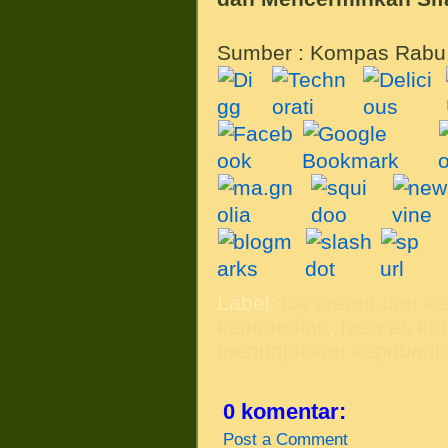
Sumber : Kompas Rabu
Label:
ice cream dan ke
kepribadian
,
rasa es kri
menunjukkan kepribadi
0 komentar:
Post a Comment