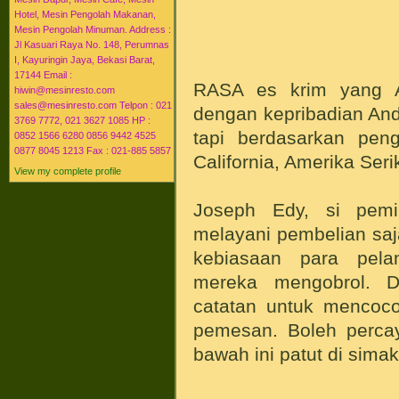
Hotel, Mesin Pengolah Makanan,
Mesin Pengolah Minuman. Address :
Jl Kasuari Raya No. 148, Perumnas
I, Kayuringin Jaya, Bekasi Barat,
17144 Email :
RASA es krim yang An
hiwin@mesinresto.com
sales@mesinresto.com Telpon : 021
dengan kepribadian And
3769 7772, 021 3627 1085 HP :
tapi berdasarkan pen
0852 1566 6280 0856 9442 4525
0877 8045 1213 Fax : 021-885 5857
California, Amerika Ser
View my complete profile
Joseph Edy, si pemi
melayani pembelian saj
kebiasaan para pela
mereka mengobrol. D
catatan untuk mencoco
pemesan. Boleh percay
bawah ini patut di simak