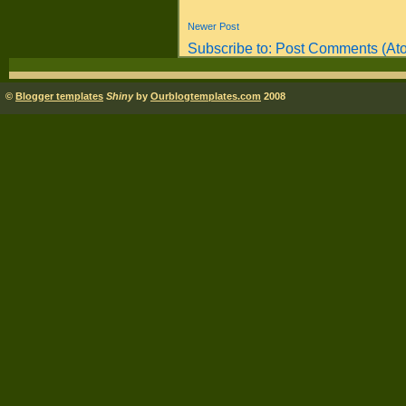
Newer Post
Subscribe to:
Post Comments (At
©
Blogger templates
Shiny
by
Ourblogtemplates.com
2008