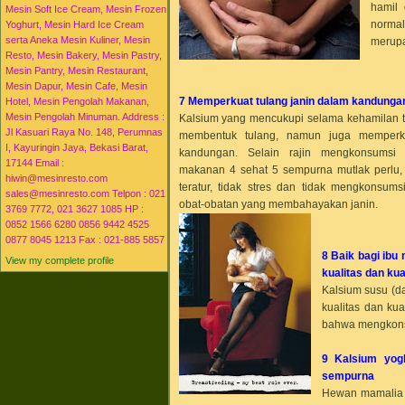
hamil
Mesin Soft Ice Cream, Mesin Frozen
►
2015
(16)
normal
Yoghurt, Mesin Hard Ice Cream
serta Aneka Mesin Kuliner, Mesin
merupa
Resto, Mesin Bakery, Mesin Pastry,
Mesin Pantry, Mesin Restaurant,
Mesin Dapur, Mesin Cafe, Mesin
7 Memperkuat tulang janin dalam kandung
Hotel, Mesin Pengolah Makanan,
Mesin Pengolah Minuman. Address :
Kalsium yang mencukupi selama kehamilan ti
Jl Kasuari Raya No. 148, Perumnas
membentuk tulang, namun juga memperku
I, Kayuringin Jaya, Bekasi Barat,
kandungan. Selain rajin mengkonsumsi 
17144 Email :
makanan 4 sehat 5 sempurna mutlak perlu, 
hiwin@mesinresto.com
teratur, tidak stres dan tidak mengkonsum
sales@mesinresto.com Telpon : 021
obat-obatan yang membahayakan janin.
3769 7772, 021 3627 1085 HP :
0852 1566 6280 0856 9442 4525
0877 8045 1213 Fax : 021-885 5857
8 Baik bagi ibu
View my complete profile
kualitas dan kua
Kalsium susu (da
kualitas dan ku
bahwa mengkons
9 Kalsium yog
sempurna
Hewan mamalia 