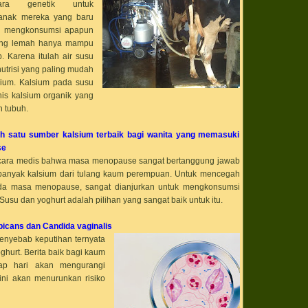
bahan baku dapur
cara genetik untuk
bahan baku froyo
-anak mereka yang baru
bahan baku kitch
bisa mengkonsumsi apapun
bahan baku kue B
cake
yang lemah hanya mampu
bahan baku kue 
. Karena itulah air susu
Swiss Roll Vanill
utrisi yang paling mudah
bahan baku kue 
cake
lsium. Kalsium pada susu
bahan baku kue 
is kalsium organik yang
bahan baku Kue 
Ulang Tahun Mila
 tubuh.
Anniversary
bahan baku kue Ch
ah satu sumber kalsium terbaik bagi wanita yang memasuki
Vanila cake
bahan baku kue 
se
bahan baku kue 
secara medis bahwa masa menopause sangat bertanggung jawab
cake
banyak kalsium dari tulang kaum perempuan. Untuk mencegah
bahan baku kue M
Chocolate cake
ada masa menopause, sangat dianjurkan untuk mengkonsumsi
bahan baku kue 
 Susu dan yoghurt adalah pilihan yang sangat baik untuk itu.
dan Crepes cake
bahan baku kue R
Ketan Hitam cak
bicans dan Candida vaginalis
bahan baku kue S
enyebab keputihan ternyata
Vanila cake
hurt. Berita baik bagi kaum
bahan baku kue 
cake
iap hari akan mengurangi
bahan baku kue 
ini akan menurunkan risiko
Whipped Cream 
bahan baku kulin
bahan baku past