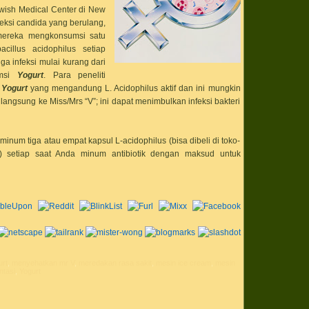
bahan baku popc
ewish Medical Center di New
bahan bubuk powd
cream
nfeksi candida yang berulang,
bahan ice cream
mereka mengkonsumsi satu
bahaya kolestero
illus acidophilus setiap
bakar
bakso bakwan sio
iga infeksi mulai kurang dari
bakteri baik
umsi
Yogurt
. Para peneliti
bakteri jahat
n
Yogurt
yang mengandung L. Acidophilus aktif dan ini mungkin
barack obama
barbeque
angsung ke Miss/Mrs “V”; ini dapat menimbulkan infeksi bakteri
bbq
benar enak punel
gurih lezat
bento
num tiga atau empat kapsul L-acidophilus (bisa dibeli di toko-
bentuk ice cream 
) setiap saat Anda minum antibiotik dengan maksud untuk
bentuk susu
beras ketan
beras organik
beras super
Berbisnis di ruma
berkarier dan be
besi
biang es
binaraga
biodata
bisnis
bisnis es krim un
rt
,
menyehatkan mr V
,
meredakan rasa sakit
,
mesin ice cream
,
mesin
ntasi
,
Yogurt
bisnis fro yo
bisnis froyo
bisnis frozen yog
bisnis frozen yog