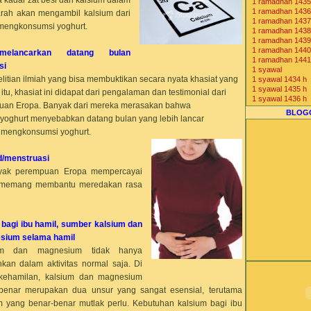
1 ramadhan 1435
Komunitas Bisnis
1 ramadhan 1436
darah akan mengambil kalsium dari
1 ramadhan 1437
n mengkonsumsi yoghurt.
1 ramadhan 1438
1 ramadhan 1439
1 ramadhan 1440
lancarkan datang bulan
1 ramadhan 1441
si
1 syawal
itian ilmiah yang bisa membuktikan secara nyata khasiat yang
1 syawal 1434 h
1 syawal 1435 h
 itu, khasiat ini didapat dari pengalaman dan testimonial dari
1 syawal 1436 h
uan Eropa. Banyak dari mereka merasakan bahwa
1 syawal 1437 h
BLOG
oghurt menyebabkan datang bulan yang lebih lancar
1 syawal 1438 h
1 syawal 1439 h
k mengkonsumsi yoghurt.
1 syawal 1440 h
1 syawal 1441 h
2013 1434 H
d/menstruasi
2014 1435 H
nyak perempuan Eropa mempercayai
2015 1436 H
n memang membantu meredakan rasa
2016 1437 H
2017 1438 H
2018 1439 H
2019 1440 H
 bagi ibu hamil, sumber kalsium dan
2020 1441 H
7-Eleven Indones
sium selama hamil
agen beras
um dan magnesium tidak hanya
agen cone ice c
hkan dalam aktivitas normal saja. Di
agen distributor j
agen freezer es 
kehamilan, kalsium dan magnesium
agen gea freezer
benar merupakan dua unsur yang sangat esensial, terutama
Agen Jual Mesin
m yang benar-benar mutlak perlu. Kebutuhan kalsium bagi ibu
Agen Mesin Es K