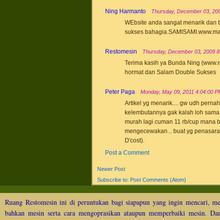
Ning Harmanto
Thursday, December 03, 20
WEbsite anda sangat menarik dan b
sukses bahagia.SAMISAMI.www.m
Restomesin
Thursday, December 03, 2009 8
Terima kasih ya Bunda Ning (www.
hormat dan Salam Double Sukses
Peter Paga
Monday, May 09, 2011 4:04:00 P
Artikel yg menarik.... gw udh perna
kelembutannya gak kalah loh sama re
murah lagi cuman 11 rb/cup mana bo
mengecewakan... buat yg penasaran
D'cost).
Post a Comment
Newer Post
Subscribe to:
Post Comments (Atom)
Ruang Restomesin ini di peruntukan bagi siapapun yang ingin mencari, me
bahkan mesin serta cara mengoprasikan ataupun memperbaiki mesin. Dan 