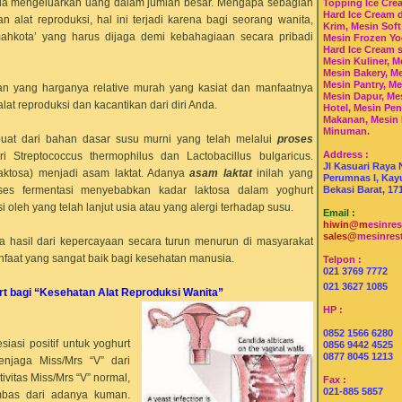
a rela mengeluarkan uang dalam jumlah besar. Mengapa sebagian
Topping Ice Cre
Hard Ice Cream 
 alat reproduksi, hal ini terjadi karena bagi seorang wanita,
Krim, Mesin Soft
mahkota’ yang harus dijaga demi kebahagiaan secara pribadi
Mesin Frozen Yo
Hard Ice Cream 
Mesin Kuliner, M
Mesin Bakery, Me
Mesin Pantry, Me
an yang harganya relative murah yang kasiat dan manfaatnya
Mesin Dapur, Me
lat reproduksi dan kacantikan dari diri Anda.
Hotel, Mesin Pe
Makanan, Mesin
Minuman.
uat dari bahan dasar susu murni yang telah melalui
p
roses
Address :
Streptococcus thermophilus dan Lactobacillus bulgaricus.
Jl Kasuari Raya 
(laktosa) menjadi asam laktat. Adanya
asam laktat
inilah yang
Perumnas I, Kayu
es fermentasi menyebabkan kadar laktosa dalam yoghurt
Bekasi Barat, 17
oleh yang telah lanjut usia atau yang alergi terhadap susu.
Email :
hiwin@m
esinre
sales@
mesinres
ga hasil dari kepercayaan secara turun menurun di masyarakat
nfaat yang sangat baik bagi kesehatan manusia.
Telpon :
021 3769 7772
021 3627 1085
urt bagi “Kesehatan Alat Reproduksi Wanita”
HP :
0852 1566 6280
asi positif untuk yoghurt
0856 9442 4525
0877 8045 1213
enjaga Miss/Mrs “V” dari
vitas Miss/Mrs “V” normal,
Fax :
021-885 5857
bas dari adanya kuman.