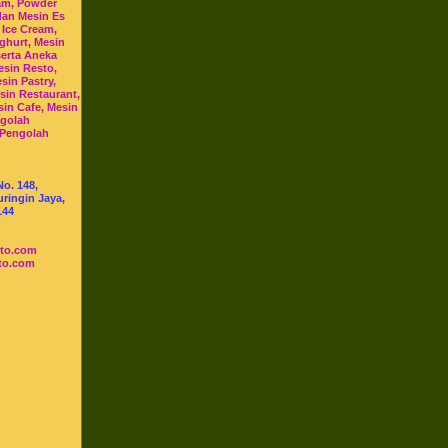
am, Powder
dan Mesin Es
 Ice Cream,
ghurt, Mesin
serta Aneka
esin Resto,
sin Pastry,
sin Restaurant,
sin Cafe, Mesin
ngolah
 Pengolah
No. 148,
ringin Jaya,
144
sto.com
to.com