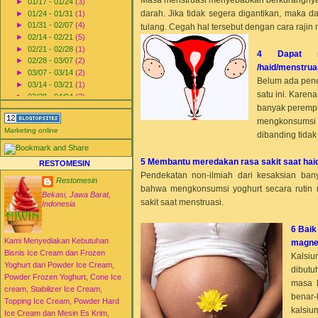
►
01/17 - 01/24
(3)
darah. Jika tidak segera digantikan, maka 
►
01/24 - 01/31
(1)
►
01/31 - 02/07
(4)
tulang. Cegah hal tersebut dengan cara raji
►
02/14 - 02/21
(5)
►
02/21 - 02/28
(1)
4 Dapat me
►
02/28 - 03/07
(2)
/haid/menstrua
►
03/07 - 03/14
(2)
Belum ada penel
►
03/14 - 03/21
(1)
satu ini. Karena
►
03/28 - 04/04
(2)
banyak peremp
►
04/04 - 04/11
(11)
►
05/23 - 05/30
(1)
mengkonsumsi y
Marketing online
►
06/06 - 06/13
(1)
dibanding tida
►
06/13 - 06/20
(2)
►
06/20 - 06/27
(3)
5 Membantu meredakan rasa sakit saat hai
RESTOMESIN
►
06/27 - 07/04
(2)
Pendekatan non-ilmiah dari kesaksian ba
►
07/04 - 07/11
(1)
Restomesin
bahwa mengkonsumsi yoghurt secara ruti
►
07/18 - 07/25
(1)
Bekasi, Jawa Barat,
sakit saat menstruasi.
►
08/29 - 09/05
(1)
Indonesia
►
09/12 - 09/19
(3)
►
10/03 - 10/10
(3)
6 Baik
▼
11/14 - 11/21
(1)
Kami Menyediakan Kebutuhan
magne
Manfaat Yoghurt untuk
Bisnis Ice Cream dan Frozen
Kalsi
Kesehatan Alat
Yoghurt dari Powder Ice Cream,
dibutu
Reproduksi Wa...
Powder Frozen Yoghurt, Cone Ice
masa 
►
2011
(119)
cream, Stabilizer Ice Cream,
►
2012
(69)
benar-
Topping Ice Cream, Powder Hard
►
2013
(51)
kalsiu
Ice Cream dan Mesin Es Krim,
►
2014
(51)