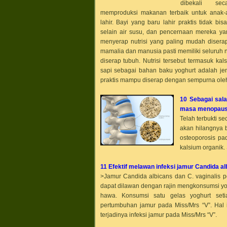
dibekali se
memproduksi makanan terbaik untuk anak
lahir. Bayi yang baru lahir praktis tidak 
selain air susu, dan pencernaan mereka 
menyerap nutrisi yang paling mudah diserap
mamalia dan manusia pasti memiliki seluruh n
diserap tubuh. Nutrisi tersebut termasuk ka
sapi sebagai bahan baku yoghurt adalah jen
praktis mampu diserap dengan sempurna oleh
10 Sebagai sal
masa menopau
Telah terbukti 
akan hilangnya 
osteoporosis p
kalsium organik.
11 Efektif melawan infeksi jamur Candida al
>Jamur Candida albicans dan C. vaginalis p
dapat dilawan dengan rajin mengkonsumsi yog
hawa. Konsumsi satu gelas yoghurt set
pertumbuhan jamur pada Miss/Mrs “V”. Hal 
terjadinya infeksi jamur pada Miss/Mrs “V”.