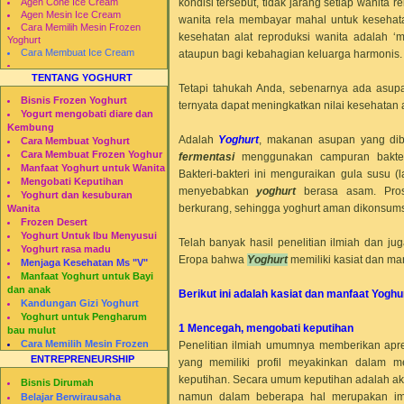
kondisi tersebut, tidak jarang setiap wanit
Agen Cone Ice Cream
Agen Mesin Ice Cream
wanita rela membayar
mahal untuk kesehatan
Cara Memilih Mesin Frozen
kesehatan alat reproduksi wanita adalah ‘
Yoghurt
Cara Membuat Ice Cream
ataupun bagi kebahagian keluarga harmonis.
TENTANG YOGHURT
Tetapi tahukah Anda, sebenarnya ada asup
Bisnis Frozen Yoghurt
ternyata dapat meningkatkan nilai kesehatan a
Yogurt mengobati diare dan
Kembung
Adalah
Yoghurt
, makanan asupan yang dib
Cara Membuat Yoghurt
Cara Membuat Frozen Yoghur
fermentasi
menggunakan campuran bakteri 
Manfaat Yoghurt untuk Wanita
Bakteri-bakteri ini menguraikan gula susu 
Mengobati Keputihan
menyebabkan
yoghurt
berasa asam. Pros
Yoghurt dan kesuburan
berkurang, sehingga yoghurt aman dikonsumsi 
Wanita
Frozen Desert
Yoghurt Untuk Ibu Menyusui
Telah banyak hasil penelitian ilmiah dan ju
Yoghurt rasa madu
Eropa bahwa
Yoghurt
memiliki kasiat dan ma
Menjaga Kesehatan Ms "V"
Manfaat Yoghurt untuk Bayi
dan anak
Berikut ini adalah kasiat dan manfaat Yogh
Kandungan Gizi Yoghurt
Yoghurt untuk Pengharum
1 Mencegah, mengobati keputihan
bau mulut
Cara Memilih Mesin Frozen
Penelitian ilmiah umumnya memberikan apresi
Yogurt
ENTREPRENEURSHIP
yang memiliki profil meyakinkan dalam m
Restomesin
keputihan. Secara umum keputihan adalah akti
Bisnis Dirumah
namun dalam beberapa hal merupakan im
Belajar Berwirausaha