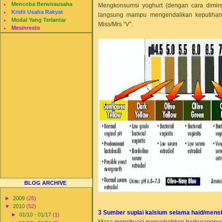
Mencoba Berwirausaha
Mengkonsumsi yoghurt (dengan cara diminu
Kridit Usaha Rakyat
langsung mampu mengendalikan keputihan
Modal Yang Terlantar
Miss/Mrs “V”.
Mesinresto
BLOG ARCHIVE
►
2009
(25)
▼
2010
(52)
3 Sumber suplai kalsium selama haid/mens
►
01/10 - 01/17
(1)
Masa menstruasi menyebabkan berkurangnya 