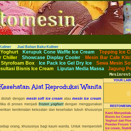
AKU KULINER RESTORAN DAPUR MESINRESTO RESTOMESIN HI-WIN ICE CREAM
Peralatan Bahan Baku Memproduksi Mengolah Menyimpan Mengemas Menyajikan Makanan Minuman untuk Dapur Kuliner untuk
 Beverage. Distributor Agen Jual Aneka Mesin dan Bahan Baku Ice Cream Es Krim Gelato Frozen Yoghurt. Pusat Pelatihan dan
haan Peluang Usaha Bisnis UKM. Tips Resep Cara Memasak Membuat Jajanan Masakan Makanan Minuman Kue Roti Cake.
Kuliner
Jual Bahan Baku Kuliner
 Yoghurt
-
Kerupuk Cone Waffle Ice Cream
-
Topping Ice C
 Chiller
-
Showcase Display Cooler
-
Mesin Bar Cafe Kitc
 Styrofoam Box
-
Ice Pack Ice Gel Dry Ice
-
Sewa Mesin Sof
sultasi Bisnis Ice Cream
-
Liputan Media Massa
-
Jagung P
Mesinresto.
YOUR LAB
Kesehatan Alat Reproduksi Wanita
g diolah dengan
mesin soft ice cream
atau
mesin ice cream
ika di proses menjadi
frozen yoghurt
dengan menggunakan
RESTOMESIN
ikan kenikmatan kelezatan dan kesehatan tubuh khususnya
Kami Menyediak
Bisnis Ice Crea
Yoghurt dari Po
Powder Frozen 
setiap orang, khususnya bagi kaum wanita. Untuk memperoleh
Ice cream, Stabil