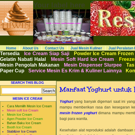
Your label here
RESTO MESIN RESTO ALAT BAHAN B
Distributor Agen Jual Aneka Mesin Alat 
Cafe Hotel Restoran Pastry Bakery Food and
Pengembangan Entrepreneurship Kewirausa
Home
About Us
Contact Us
Jual Mesin Kuliner
Jual Peralatan 
Tersedia
:
Ice Cream Siap Saji
-
Powder Ice Cream Frozen
Gelatin Nabati Halal
-
Mesin Soft Hard Ice Cream
-
Freezer
Mesin Pengolah Makanan
-
Mesin Dispenser Slurpee
-
Tas
Paper Cup
-
Service Mesin Es Krim & Kuliner Lainnya
-
Kon
SEARCH THIS BLOG
Manfaat Yoghurt untuk 
MESIN ICE CREAM
Yoghurt
yang banyak digemari saat ini yan
Cara Memilih Mesin Ice Cream
mampu memberikan rasa dan kesegaran ket
Mesin soft Ice Cream
mesin frozen yoghurt
dimana mampu member
Mesin Ice Cream
bagi para wanita.
Agen Powder Ice Cream
Bahan Baku Ice Cream
Booth Ice Cream
Kesehatan alat reproduksi adalah dambaan 
Stabilizer Ice Cream