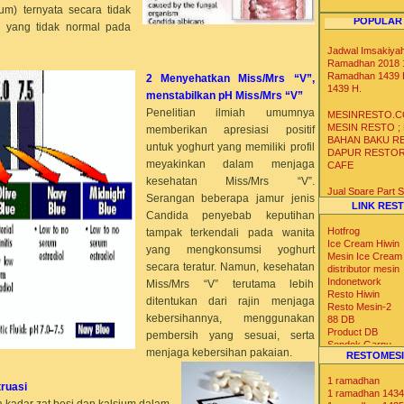
m) ternyata secara tidak
POPULAR
 yang tidak normal pada
Jadwal Imsakiya
Ramadhan 2018 1
Ramadhan 1439 
2 Menyehatkan Miss/Mrs “V”,
1439 H.
menstabilkan pH Miss/Mrs “V”
Penelitian ilmiah umumnya
MESINRESTO.C
MESIN RESTO ;
memberikan apresiasi positif
BAHAN BAKU R
untuk yoghurt yang memiliki profil
DAPUR RESTO
meyakinkan dalam menjaga
CAFE
kesehatan Miss/Mrs “V”.
Jual Spare Part
Serangan beberapa jamur jenis
Mesin Soft Hard 
LINK RES
Candida penyebab keputihan
Krim
Hotfrog
tampak terkendali pada wanita
Distributor Agen 
Ice Cream Hiwin
yang mengkonsumsi yoghurt
Gelas Kertas Un
Mesin Ice Cream
secara teratur. Namun, kesehatan
Es Krim Gelato S
distributor mesin
Yoghurt
Indonetwork
Miss/Mrs “V” terutama lebih
Resto Hiwin
ditentukan dari rajin menjaga
Resto Mesin-2
Distributor Agen 
kebersihannya, menggunakan
88 DB
Ice Bag Box Styr
Product DB
Kotak Styrofoam 
pembersih yang sesuai, serta
Sendok Garpu
Suhu Dingin Ser
menjaga kebersihan pakaian.
RESTOMESI
Tabloid Nova
Iklan Max
1 ramadhan
Blog Catalog
truasi
1 ramadhan 1434
US Trade
kadar zat besi dan kalsium dalam