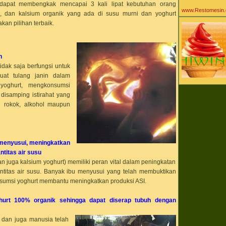
Agen Mesin Ice 
 dapat membengkak mencapai 3 kali lipat kebutuhan orang
agen powder ice
www.Restomesin
, dan kalsium organik yang ada di susu murni dan yoghurt
Aiko Sarwosri Sar
ala
kan pilihan terbaik.
alat pastry baker
alat peralatan kit
alat peralatan kul
alat peralatan re
an
alergi susu
all about ice cre
dak saja berfungsi untuk
aneka bahan bak
at tulang janin dalam
Aneka Khasiat Ma
yoghurt, mengkonsumsi
Yogurt
aneka mesin caf
disamping istirahat yang
aneka mesin es 
si rokok, alkohol maupun
aneka mesin kuli
aneka resto mesi
Antar Pulau Wila
Tengah Timur
anti karat
 menyusui, meningkatkan
Apotek
aromitalia
ntitas air susu
artistik
n juga kalsium yoghurt) memiliki peran vital dalam peningkatan
asam laktat
ashar
antitas air susu. Banyak ibu menyusui yang telah membuktikan
asi
umsi yoghurt membantu meningkatkan produksi ASI.
automatic gas ri
baby gaga
baby gaga es krim
hurt 100% organik sehingga dapat diserap tubuh dengan
ibu
baby gaga ice c
dan juga manusia telah
bahan baku cafe