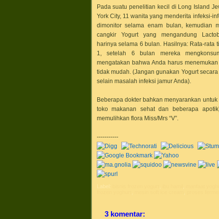
Pada suatu penelitian kecil di Long Island J
York City, 11 wanita yang menderita infeksi-i
dimonitor selama enam bulan, kemudian 
cangkir Yogurt yang mengandung Lactobac
harinya selama 6 bulan. Hasilnya: Rata-rata t
1, setelah 6 bulan mereka mengkons
mengatakan bahwa Anda harus menemuka
tidak mudah. (Jangan gunakan Yogurt secara l
selain masalah infeksi jamur Anda).
Beberapa dokter bahkan menyarankan untuk mi
toko makanan sehat dan beberapa apotik
memulihkan flora Miss/Mrs “V”.
-----------
Label:
bisnis frozen yogurt
,
ibu hamil
,
manfaat yoghu
frozen yoghurt
,
mesin soft ice cream
,
proses ferme
3 komentar: