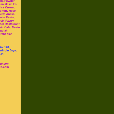
am, Powder
dan Mesin Es
 Ice Cream,
ghurt, Mesin
serta Aneka
esin Resto,
sin Pastry,
sin Restaurant,
sin Cafe, Mesin
ngolah
 Pengolah
No. 148,
ringin Jaya,
144
sto.com
to.com