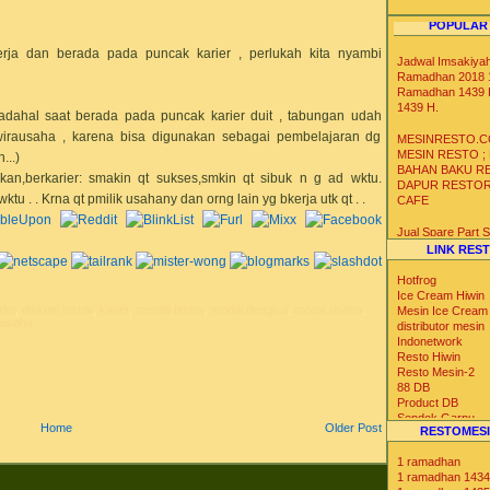
POPULAR
erja dan berada pada puncak karier , perlukah kita nyambi
Jadwal Imsakiya
Ramadhan 2018 1
Ramadhan 1439 
1439 H.
 padahal saat berada pada puncak karier duit , tabungan udah
wirausaha , karena bisa digunakan sebagai pembelajaran dg
MESINRESTO.C
MESIN RESTO ;
...)
BAHAN BAKU R
kan,berkarier: smakin qt sukses,smkin qt sibuk n g ad wktu.
DAPUR RESTO
u . . Krna qt pmilik usahany dan orng lain yg bkerja utk qt . .
CAFE
Jual Spare Part
Mesin Soft Hard 
LINK RES
Krim
Hotfrog
Distributor Agen 
Ice Cream Hiwin
rier
,
diskusi bisnis
,
karier
,
mental bisnis
,
modal dengkul
,
modal usaha
,
Gelas Kertas Un
Mesin Ice Cream
ausaha
Es Krim Gelato S
distributor mesin
Yoghurt
Indonetwork
Resto Hiwin
Resto Mesin-2
Distributor Agen 
88 DB
Ice Bag Box Styr
Product DB
Kotak Styrofoam 
Sendok Garpu
Suhu Dingin Ser
Home
Older Post
RESTOMESI
Tabloid Nova
Iklan Max
1 ramadhan
Blog Catalog
1 ramadhan 1434
US Trade