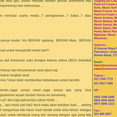
ak atau gas, bukan menjadi direktur perush automotive tapi
Topping Ice Cre
Hard Ice Cream 
omponennya dan seterusnya....
Krim, Mesin Soft
Mesin Frozen Yo
Hard Ice Cream 
m memulai usaha modal...? pemgalaman...? bakat...? atau
Mesin Kuliner, M
Mesin Bakery, Me
Mesin Pantry, Me
Mesin Dapur, Me
Hotel, Mesin Pe
Makanan, Mesin
Minuman.
gga punya modal. Hrs BERANI ngutang.. BERANI Malu.. BERANI
Address :
Jl Kasuari Raya 
ian untuk mengambil resiko kali?!
Perumnas I, Kayu
Bekasi Barat, 17
nya jadi keturunan suku tiongwa karena sebua (90%) berbakat
Email :
hiwin@m
esinre
sales@
mesinres
 keluar dari kenyamanan alias takut rugi
n bukan langkah awal
Telpon :
021 3769 7772
arena Tuhan telah memberikan kebebasan untuk memilih
021 3627 1085
aman,,ngga punya relasi...ngga punya apa yang bisa
HP :
ngejalanine kayak mindah monas ke semarang...
0852 1566 6280
 ya? dan juga gak punya cukup mimpi.....
0856 9442 4525
0877 8045 1213
.. lalu mulai dari hal2 kecil maka akan berjalan baik..... seiring
h bangunnya kita harus kuat mental untuk bisa keluar sebagai
Fax :
021-885 5857
akukan untuk membuat orang lain senang dengan apa yang kita