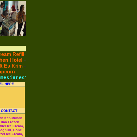
ream Refill
-
hen Hotel
-
t Es Krim
-
opcorn
esinresto.com
-
Telp : (021)37697772 -(021)3627 108
EL HERE
 CONTACT
an Kebutuhan
m dan Frozen
wder Ice Cream,
Yoghurt, Cone
izer Ice Cream,