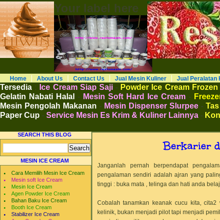
Your label here
RESTO MESIN RESTO ALAT BAHAN B
Distributor Agen Jual Aneka Mesin Alat 
Cafe Hotel Restoran Pastry Bakery Food and
Pengembangan Entrepreneurship Kewirausa
Home
About Us
Contact Us
Jual Mesin Kuliner
Jual Peralatan 
Tersedia
:
Ice Cream Siap Saji
-
Powder Ice Cream Frozen
Gelatin Nabati Halal
-
Mesin Soft Hard Ice Cream
-
Freezer
Mesin Pengolah Makanan
-
Mesin Dispenser Slurpee
-
Tas
Paper Cup
-
Service Mesin Es Krim & Kuliner Lainnya
-
Kon
SEARCH THIS BLOG
Berkarier 
MESIN ICE CREAM
Janganlah pernah berpendapat pengalam
Cara Memilih Mesin Ice Cream
pengalaman sendiri adalah ajran yang palin
Mesin soft Ice Cream
tinggi : buka mata , telinga dan hati anda bel
Mesin Ice Cream
Agen Powder Ice Cream
Bahan Baku Ice Cream
Cobalah tanamkan keanak cucu kita, cita2 
Booth Ice Cream
kelinik, bukan menjadi pilot tapi menjadi pe
Stabilizer Ice Cream