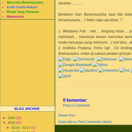
Mencoba Berwirausaha
lakukan.............
Kridit Usaha Rakyat
Modal Yang Terlantar
Berkarier Dan Berwirausaha saat kita bek
Mesinresto
berwirausaha....? bikin cape aja khan..? :
1. Wiratama Fnb : nah.... bingung khan....
melimpah.... harusnya berani mencoba ber
resiko keluarga yang minimum....( sok tahu...ah
2. Andhika Pratama :Perlu bgt . Cb bnding
Brwirausaha: smkin qt sukses,smakin qt bnyk wkt
Label:
berkarier dan berwirausaha
,
bisnis
,
bisnis ka
motivasi bisnis
,
peluang usaha
,
seminar bisnis
,
wir
0 komentar:
Post a Comment
BLOG ARCHIVE
Newer Post
►
2009
(25)
Subscribe to:
Post Comments (Atom)
▼
2010
(52)
►
01/10 - 01/17
(1)