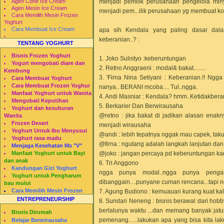
menjadi pemilik perusahaan pengelola miny
Agen Cone Ice Cream
Agen Mesin Ice Cream
menjadi pem...ilik perusahaan yg membuat k
Cara Memilih Mesin Frozen
Yoghurt
Cara Membuat Ice Cream
apa sih Kendala yang paling dasar dala
keberanian..? :
TENTANG YOGHURT
Bisnis Frozen Yoghurt
1. Joko Sulistyo :keberuntungan
Yogurt mengobati diare dan
2. Retno Anggraeni : modal& bakat........
Kembung
3. 'Firna Nina Setiyani : Keberanian.!! N
Cara Membuat Yoghurt
Cara Membuat Frozen Yoghur
nanya.. BERANI mcoba.... Tul..ngga.
Manfaat Yoghurt untuk Wanita
4. Andi Masniar : Kendala? hmm..Ketidakberan
Mengobati Keputihan
5. Berkarier Dan Berwirausaha
Yoghurt dan kesuburan
@retno : jika bakat di jadikan alasan enak
Wanita
Frozen Desert
menjadi wirausaha
Yoghurt Untuk Ibu Menyusui
@andi : lebih tepatnya nggak mau capek, takut
Yoghurt rasa madu
@firna : ngutang adalah langkah lanjutan da
Menjaga Kesehatan Ms "V"
@joko : jangan percaya pd keberuntungan k
Manfaat Yoghurt untuk Bayi
dan anak
6. Tri Anggono
Kandungan Gizi Yoghurt
ngga punya modal..ngga punya pengal
Yoghurt untuk Pengharum
dibanggain....punyane cuman rencana...tapi 
bau mulut
Cara Memilih Mesin Frozen
7. Agung Budiono : kemuauan kurang kuat kali
Yogurt
ENTREPRENEURSHIP
8. Sundari Neneng : bisnis berawal dari hobby..
Restomesin
berlalunya waktu ...dan memang banyak jatu
Bisnis Dirumah
pemenang......lakukan apa yang bisa kita l
Belajar Berwirausaha