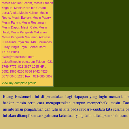
Mesin Soft Ice Cream, Mesin Frozen
►
2014
(51)
Yoghurt, Mesin Hard Ice Cream
►
2015
(16)
serta Aneka Mesin Kuliner, Mesin
Resto, Mesin Bakery, Mesin Pastry,
Mesin Pantry, Mesin Restaurant,
Mesin Dapur, Mesin Cafe, Mesin
Hotel, Mesin Pengolah Makanan,
Mesin Pengolah Minuman. Address :
Jl Kasuari Raya No. 148, Perumnas
I, Kayuringin Jaya, Bekasi Barat,
17144 Email :
hiwin@mesinresto.com
sales@mesinresto.com Telpon : 021
3769 7772, 021 3627 1085 HP :
0852 1566 6280 0856 9442 4525
0877 8045 1213 Fax : 021-885 5857
View my complete profile
Ruang Restomesin ini di peruntukan bagi siapapun yang ingin mencari, me
bahkan mesin serta cara mengoprasikan ataupun memperbaiki mesin. Dan 
memberikan pengalaman dan tulisan kita pada saudara-saudara kita sesama p
ini akan ditampilkan sebagaimana ketentuan yang telah ditetapkan oleh team.