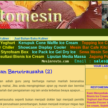
AKU KULINER RESTORAN DAPUR MESINRESTO RESTOMESIN HI-WIN ICE CREAM
Peralatan Bahan Baku Memproduksi Mengolah Menyimpan Mengemas Menyajikan Makanan Minuman untuk Dapur Kuliner untuk
 Beverage. Distributor Agen Jual Aneka Mesin dan Bahan Baku Ice Cream Es Krim Gelato Frozen Yoghurt. Pusat Pelatihan dan
haan Peluang Usaha Bisnis UKM. Tips Resep Cara Memasak Membuat Jajanan Masakan Makanan Minuman Kue Roti Cake.
Kuliner
Jual Bahan Baku Kuliner
 Yoghurt
-
Kerupuk Cone Waffle Ice Cream
-
Topping Ice C
 Chiller
-
Showcase Display Cooler
-
Mesin Bar Cafe Kitc
 Styrofoam Box
-
Ice Pack Ice Gel Dry Ice
-
Sewa Mesin Sof
sultasi Bisnis Ice Cream
-
Liputan Media Massa
-
Jagung P
Email :
sales@m
Mesinresto.com
-
YOUR LAB
dan Berwirausaha (2)
an adlah guru yang berharga namun marilah beranalisa
g mahal, Jika anda menginginkan ajran yg murah dan bernilai
RESTOMESIN
ajarlah dari pengalaman org lain anda terbebas beaya apapun.....
Kami Menyediak
Bisnis Ice Crea
wirausaha seperti bukan menjadi dokter tapi menjadi pemilik
Yoghurt dari Po
Powder Frozen 
milik perusahaan penerbangan, bukan menjadi insinyur migas tapi
Ice cream, Stabil