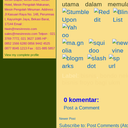
utama dalam memul
Hotel, Mesin Pengolah Makanan,
Mesin Pengolah Minuman. Address :
Jl Kasuari Raya No. 148, Perumnas
I, Kayuringin Jaya, Bekasi Barat,
17144 Email :
hiwin@mesinresto.com
sales@mesinresto.com Telpon : 021
3769 7772, 021 3627 1085 HP :
0852 1566 6280 0856 9442 4525
0877 8045 1213 Fax : 021-885 5857
View my complete profile
Label:
bisnis
,
bondo nek
bisnis froyo bagi ukm
0 komentar:
Post a Comment
Newer Post
Subscribe to:
Post Comments (At