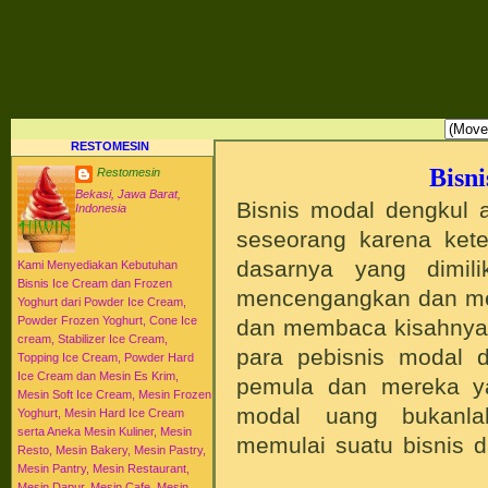
RESTO MESIN RESTO ALAT BAHAN BAKU KULINER RESTORAN DAPUR MESI
HI-WIN ICE CREAM
Distributor Agen Jual Aneka Mesin Alat Peralatan Bahan Baku Memproduksi Mengolah Me
Menyajikan Makanan Minuman untuk Dapur Kuliner untuk Cafe Hotel Restoran Pastry Baker
Distributor Agen Jual Aneka Mesin dan Bahan Baku Ice Cream Es Krim Gelato Frozen Yoghurt
Pengembangan Entrepreneurship Kewirausahaan Peluang Usaha Bisnis UKM. Tips Resep C
Jajanan Masakan Makanan Minuman Kue Roti Cake.
RESTOMESIN
Bisn
Restomesin
Bekasi, Jawa Barat,
Bisnis modal dengkul a
Indonesia
seseorang karena ket
dasarnya yang dimili
Kami Menyediakan Kebutuhan
Bisnis Ice Cream dan Frozen
mencengangkan dan mem
Yoghurt dari Powder Ice Cream,
Powder Frozen Yoghurt, Cone Ice
dan membaca kisahnya 
cream, Stabilizer Ice Cream,
para pebisnis modal 
Topping Ice Cream, Powder Hard
Ice Cream dan Mesin Es Krim,
pemula dan mereka ya
Mesin Soft Ice Cream, Mesin Frozen
modal uang bukanlah
Yoghurt, Mesin Hard Ice Cream
serta Aneka Mesin Kuliner, Mesin
memulai suatu bisnis 
Resto, Mesin Bakery, Mesin Pastry,
Mesin Pantry, Mesin Restaurant,
Mesin Dapur, Mesin Cafe, Mesin