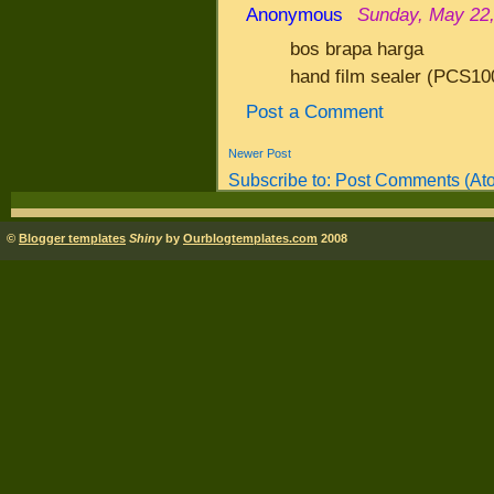
Anonymous
Sunday, May 22,
bos brapa harga
hand film sealer (PCS1
Post a Comment
Newer Post
Subscribe to:
Post Comments (At
©
Blogger templates
Shiny
by
Ourblogtemplates.com
2008