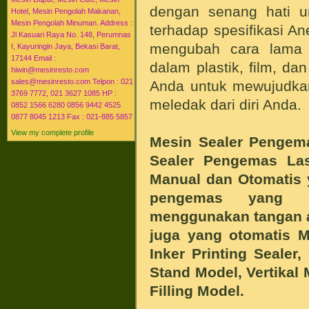
dengan senang hati u
Hotel, Mesin Pengolah Makanan,
Mesin Pengolah Minuman. Address :
terhadap spesifikasi An
Jl Kasuari Raya No. 148, Perumnas
mengubah cara lama
I, Kayuringin Jaya, Bekasi Barat,
17144 Email :
dalam plastik, film, da
hiwin@mesinresto.com
sales@mesinresto.com Telpon : 021
Anda untuk mewujudkan 
3769 7772, 021 3627 1085 HP :
meledak dari diri Anda.
0852 1566 6280 0856 9442 4525
0877 8045 1213 Fax : 021-885 5857
View my complete profile
Mesin Sealer Pengema
Sealer Pengemas Las
Manual dan Otomatis 
pengemas yang p
menggunakan tangan a
juga yang otomatis Mu
Inker Printing Sealer
Stand Model, Vertikal
Filling Model.