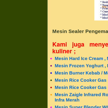
Mesin Sealer Pengema
Kami juga menye
kuliner ;
Mesin Hard Ice Cream ,
Mesin Frozen Yoghurt , 
Mesin Burner Kebab / 
Mesin Rice Cooker Gas
Mesin Rice Cooker Gas 
Mesin Zaigle Infrared 
Infra Merah
Mesin Super Blender WO