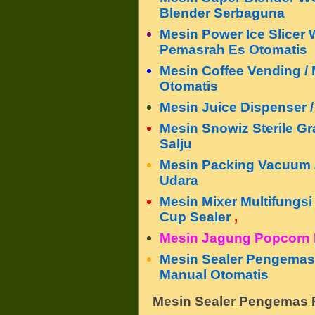
Blender Serbaguna
Mesin Power Ice Slicer
Pemasrah Es Otomatis
Mesin Coffee Vending 
Otomatis
Mesin Juice Dispenser 
Mesin Snowiz Sterile Gr
Salju
Mesin Packing Vacuum
Udara
Mesin Mixer Multifungsi
Cup Sealer
,
Mesin Jagung Popcorn
Mesin Sealer Pengemas 
Manual Otomatis
Mesin Sealer Pengemas P