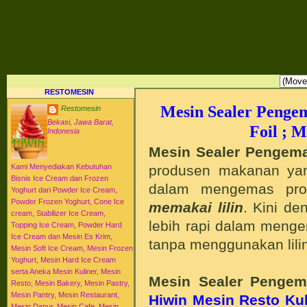
RESTO MESIN RESTO ALAT BAHAN BAKU KULINER RESTORAN DAPUR MESI
HI-WIN ICE CREAM
Distributor Agen Jual Aneka Mesin Alat Peralatan Bahan Baku Memproduksi Mengolah Me
Menyajikan Makanan Minuman untuk Dapur Kuliner untuk Cafe Hotel Restoran Pastry Baker
Distributor Agen Jual Aneka Mesin dan Bahan Baku Ice Cream Es Krim Gelato Frozen Yoghurt
Pengembangan Entrepreneurship Kewirausahaan Peluang Usaha Bisnis UKM. Tips Resep C
Jajanan Masakan Makanan Minuman Kue Roti Cake.
RESTOMESIN
Mesin Sealer Penge
Restomesin
Bekasi, Jawa Barat,
Foil ; 
Indonesia
Mesin Sealer Pengema
produsen makanan ya
Kami Menyediakan Kebutuhan
Bisnis Ice Cream dan Frozen
dalam mengemas prod
Yoghurt dari Powder Ice Cream,
Powder Frozen Yoghurt, Cone Ice
memakai lilin
. Kini de
cream, Stabilizer Ice Cream,
lebih rapi dalam meng
Topping Ice Cream, Powder Hard
Ice Cream dan Mesin Es Krim,
tanpa menggunakan lili
Mesin Soft Ice Cream, Mesin Frozen
Yoghurt, Mesin Hard Ice Cream
serta Aneka Mesin Kuliner, Mesin
Mesin Sealer Pengem
Resto, Mesin Bakery, Mesin Pastry,
Mesin Pantry, Mesin Restaurant,
Hiwin Mesin Resto Kul
Mesin Dapur, Mesin Cafe, Mesin