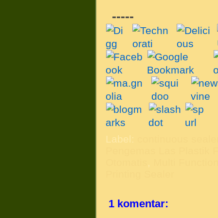
-----
Label:
continuous seale
Pengemas Las Plastik F
Otomatis
,
Multi Functio
Printing Sealer
1 komentar: