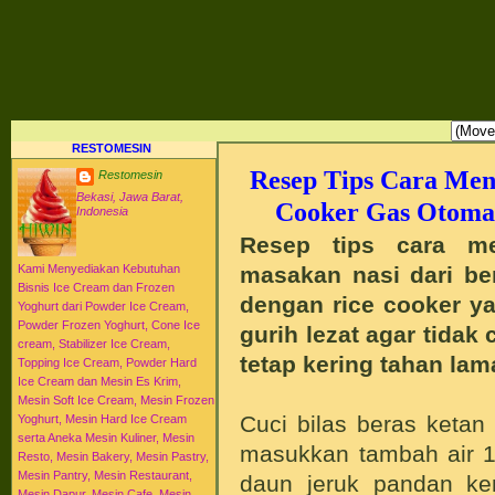
RESTO MESIN RESTO ALAT BAHAN BAKU KULINER RESTORAN DAPUR MESI
HI-WIN ICE CREAM
Distributor Agen Jual Aneka Mesin Alat Peralatan Bahan Baku Memproduksi Mengolah Me
Menyajikan Makanan Minuman untuk Dapur Kuliner untuk Cafe Hotel Restoran Pastry Baker
Distributor Agen Jual Aneka Mesin dan Bahan Baku Ice Cream Es Krim Gelato Frozen Yoghurt
Pengembangan Entrepreneurship Kewirausahaan Peluang Usaha Bisnis UKM. Tips Resep C
Jajanan Masakan Makanan Minuman Kue Roti Cake.
RESTOMESIN
Resep Tips Cara Me
Restomesin
Bekasi, Jawa Barat,
Cooker Gas Otoma
Indonesia
Resep tips cara m
masakan nasi dari be
Kami Menyediakan Kebutuhan
Bisnis Ice Cream dan Frozen
dengan rice cooker y
Yoghurt dari Powder Ice Cream,
Powder Frozen Yoghurt, Cone Ice
gurih lezat agar tida
cream, Stabilizer Ice Cream,
tetap kering tahan lam
Topping Ice Cream, Powder Hard
Ice Cream dan Mesin Es Krim,
Mesin Soft Ice Cream, Mesin Frozen
Cuci bilas beras ketan 
Yoghurt, Mesin Hard Ice Cream
serta Aneka Mesin Kuliner, Mesin
masukkan tambah air 1 
Resto, Mesin Bakery, Mesin Pastry,
Mesin Pantry, Mesin Restaurant,
daun jeruk pandan ke
Mesin Dapur, Mesin Cafe, Mesin