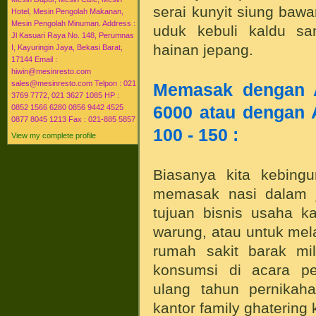
serai kunyit siung baw
Hotel, Mesin Pengolah Makanan,
Mesin Pengolah Minuman. Address :
uduk kebuli kaldu s
Jl Kasuari Raya No. 148, Perumnas
hainan jepang.
I, Kayuringin Jaya, Bekasi Barat,
17144 Email :
hiwin@mesinresto.com
sales@mesinresto.com Telpon : 021
Memasak dengan 
3769 7772, 021 3627 1085 HP :
6000 atau dengan 
0852 1566 6280 0856 9442 4525
0877 8045 1213 Fax : 021-885 5857
100 - 150 :
View my complete profile
Biasanya kita kebingu
memasak nasi dalam j
tujuan bisnis usaha ka
warung, atau untuk me
rumah sakit barak mil
konsumsi di acara pe
ulang tahun pernikaha
kantor family ghatering 