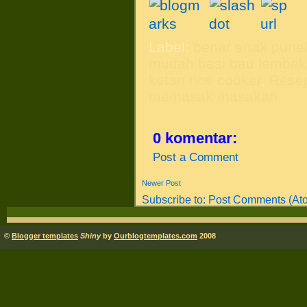
Label:
benar enak punel
mudah basi bau lembek
ketan rice cooker
,
Resep
memasak masakan
0 komentar:
Post a Comment
Newer Post
Subscribe to:
Post Comments (At
©
Blogger templates
Shiny
by
Ourblogtemplates.com
2008