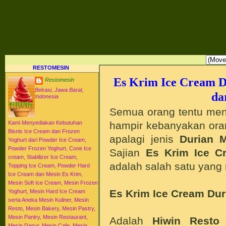
RESTO MESIN RESTO ALAT BAHAN BAKU KULINER RESTORAN DAPUR MESI
HI-WIN ICE CREAM
Distributor Agen Jual Aneka Mesin Alat Peralatan Bahan Baku Memproduksi Mengolah Me
Menyajikan Makanan Minuman untuk Dapur Kuliner untuk Cafe Hotel Restoran Pastry Baker
Distributor Agen Jual Aneka Mesin dan Bahan Baku Ice Cream Es Krim Gelato Frozen Yoghurt
Pengembangan Entrepreneurship Kewirausahaan Peluang Usaha Bisnis UKM. Tips Resep C
Jajanan Masakan Makanan Minuman Kue Roti Cake.
RESTOMESIN
Es Krim Ice Cream D
Restomesin
Bekasi, Jawa Barat,
da
Indonesia
Semua orang tentu me
hampir kebanyakan ora
Kami Menyediakan Kebutuhan
Bisnis Ice Cream dan Frozen
apalagi jenis
Durian 
Yoghurt dari Powder Ice Cream,
Powder Frozen Yoghurt, Cone Ice
Sajian
Es Krim Ice C
cream, Stabilizer Ice Cream,
adalah salah satu yan
Topping Ice Cream, Powder Hard
Ice Cream dan Mesin Es Krim,
Mesin Soft Ice Cream, Mesin Frozen
Es Krim Ice Cream Dur
Yoghurt, Mesin Hard Ice Cream
serta Aneka Mesin Kuliner, Mesin
Resto, Mesin Bakery, Mesin Pastry,
Mesin Pantry, Mesin Restaurant,
Adalah
Hiwin Resto
y
Mesin Dapur, Mesin Cafe, Mesin