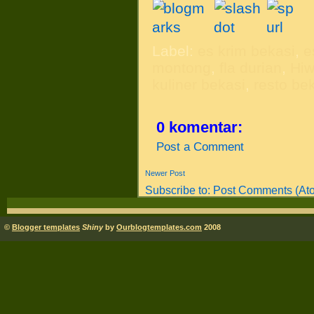
Label:
es krim bekasi
,
e
montong
,
fla durian
,
Hiw
kuliner bekasi
,
resto be
0 komentar:
Post a Comment
Newer Post
Subscribe to:
Post Comments (At
©
Blogger templates
Shiny
by
Ourblogtemplates.com
2008