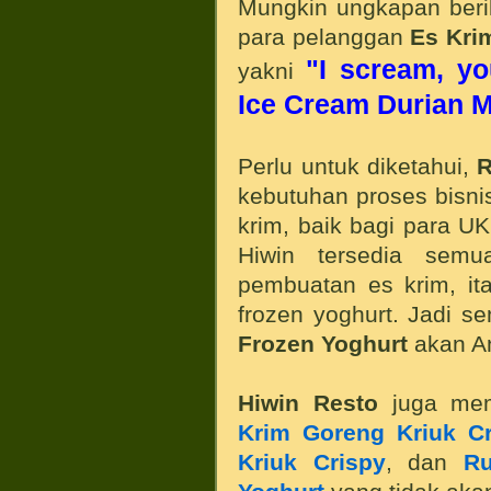
Mungkin ungkapan beriku
para pelanggan
Es Kri
"I scream, yo
yakni
Ice Cream Durian M
Perlu untuk diketahui,
R
kebutuhan proses bisni
krim, baik bagi para U
Hiwin tersedia sem
pembuatan es krim, ita
frozen yoghurt. Jadi s
Frozen Yoghurt
akan An
Hiwin Resto
juga memi
Krim Goreng Kriuk Cr
Kriuk Crispy
, dan
Ru