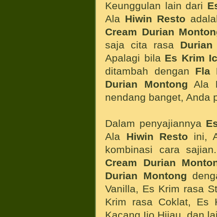
Keunggulan lain dari
E
Ala
Hiwin
Resto
adala
Cream Durian Monton
saja cita rasa
Durian
Apalagi bila
Es Krim I
ditambah dengan
Fla
Durian Montong
Ala
nendang banget, Anda p
Dalam penyajiannya
E
Ala
Hiwin
Resto
ini, 
kombinasi cara sajia
Cream Durian Monto
Durian Montong
denga
Vanilla, Es Krim rasa 
Krim rasa Coklat, Es 
Kacang Ijo Hijau, dan la