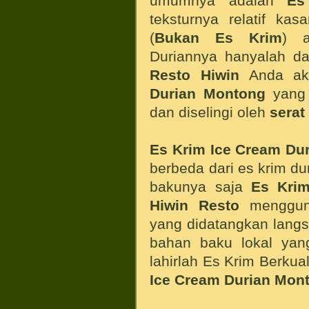
umumnya adalah
Es
teksturnya relatif k
(
Bukan Es Krim
) a
Duriannya hanyalah dar
Resto Hiwin
Anda ak
Durian Montong
yang 
dan diselingi oleh
serat
Es Krim Ice Cream Du
berbeda dari es krim du
bakunya saja
Es Kri
Hiwin Resto
mengguna
yang didatangkan langs
bahan baku lokal yang
lahirlah Es Krim Berkua
Ice Cream Durian Mont