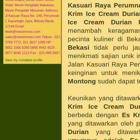
Kasuari Raya Perumna
Hotel, Mesin Pengolah Makanan,
Mesin Pengolah Minuman. Address :
Krim Ice Cream Duri
Jl Kasuari Raya No. 148, Perumnas
Ice Cream Durian 
I, Kayuringin Jaya, Bekasi Barat,
17144 Email :
menambah keragaman
hiwin@mesinresto.com
sales@mesinresto.com Telpon : 021
pecinta kuliner di Be
3769 7772, 021 3627 1085 HP :
Bekasi
tidak perlu ja
0852 1566 6280 0856 9442 4525
0877 8045 1213 Fax : 021-885 5857
menikmati sajian unik 
View my complete profile
Jalan Kasuari Raya Pe
keinginan untuk meni
Montong
sudah dapat t
Keunikan yang ditawark
Krim Ice Cream Du
berbeda dengan
Es K
yang ditawarkan oleh p
Durian
yang ditawark