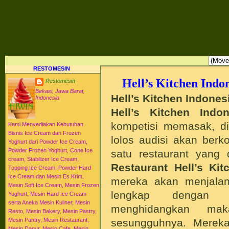
RESTO MESIN RESTO ALAT BAHAN BAKU KULINER RESTORAN DAPUR MESI
HI-WIN ICE CREAM
Distributor Agen Jual Aneka Mesin Alat Peralatan Bahan Baku Memproduksi Mengolah Me
Menyajikan Makanan Minuman untuk Dapur Kuliner untuk Cafe Hotel Restoran Pastry Baker
Distributor Agen Jual Aneka Mesin dan Bahan Baku Ice Cream Es Krim Gelato Frozen Yoghurt
Pengembangan Entrepreneurship Kewirausahaan Peluang Usaha Bisnis UKM. Tips Resep C
Jajanan Masakan Makanan Minuman Kue Roti Cake.
RESTOMESIN
Hell’s Kitchen Indo
Restomesin
Bekasi, Jawa Barat,
Hell’s Kitchen Indones
Indonesia
Hell’s Kitchen Indon
kompetisi memasak, d
Kami Menyediakan Kebutuhan
Bisnis Ice Cream dan Frozen
lolos audisi akan berk
Yoghurt dari Powder Ice Cream,
Powder Frozen Yoghurt, Cone Ice
satu restaurant yang 
cream, Stabilizer Ice Cream,
Restaurant Hell’s Kit
Topping Ice Cream, Powder Hard
Ice Cream dan Mesin Es Krim,
mereka akan menjalank
Mesin Soft Ice Cream, Mesin Frozen
lengkap dengan p
Yoghurt, Mesin Hard Ice Cream
serta Aneka Mesin Kuliner, Mesin
menghidangkan ma
Resto, Mesin Bakery, Mesin Pastry,
sesungguhnya. Mereka
Mesin Pantry, Mesin Restaurant,
Mesin Dapur, Mesin Cafe, Mesin