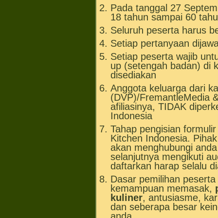
Pada tanggal 27 Septemb
18 tahun sampai 60 tahu
Seluruh peserta harus b
Setiap pertanyaan dijaw
Setiap peserta wajib unt
up (setengah badan) di k
disediakan
Anggota keluarga dari k
(DVP)/FremantleMedia & 
afiliasinya, TIDAK diper
Indonesia
Tahap pengisian formulir 
Kitchen Indonesia. Pih
akan menghubungi anda a
selanjutnya mengikuti a
daftarkan harap selalu 
Dasar pemilihan peserta a
kemampuan memasak,
kuliner
, antusiasme, ka
dan seberapa besar kei
anda.