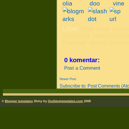
Label:
Chef Juna
,
Frema
Indonesia
,
Hell’s Kitche
Produksi
,
reality show
0 komentar:
Post a Comment
Newer Post
Subscribe to:
Post Comments (At
©
Blogger templates
Shiny
by
Ourblogtemplates.com
2008