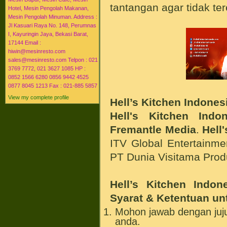
tantangan agar tidak ter
Hotel, Mesin Pengolah Makanan,
Mesin Pengolah Minuman. Address :
Jl Kasuari Raya No. 148, Perumnas
I, Kayuringin Jaya, Bekasi Barat,
17144 Email :
hiwin@mesinresto.com
sales@mesinresto.com Telpon : 021
3769 7772, 021 3627 1085 HP :
0852 1566 6280 0856 9442 4525
0877 8045 1213 Fax : 021-885 5857
View my complete profile
Hell’s Kitchen Indones
Hell's Kitchen Indon
Fremantle Media
.
Hell
ITV Global Entertainme
PT Dunia Visitama Prod
Hell’s Kitchen Indo
Syarat & Ketentuan unt
Mohon jawab dengan ju
anda.