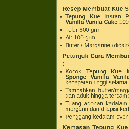
Resep Membuat Kue
S
Tepung Kue Instan 
Vanilla Vanila Cake
100
Telur 800 grm
Air 100 grm
Buter / Margarine (dicai
Petunjuk Cara Membu
:
Kocok
Tepung Kue I
Sponge Vanilla Vanil
kecepatan tinggi selama 
Tambahkan butter/marg
dan aduk hingga tercamp
Tuang adonan kedalam 
mergarin dan dilapisi kert
Penggang kedalam oven 
Kemasan
Tepung Kue 