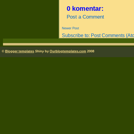
0 komentar:
Post a Comment
Newer Post
Subscribe to:
Post Comments (At
©
Blogger templates
Shiny
by
Ourblogtemplates.com
2008