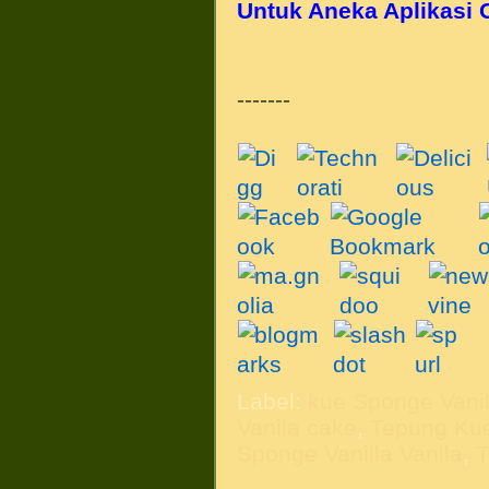
Untuk Aneka Aplikasi 
-------
Label:
kue Sponge Vanil
Vanila cake
,
Tepung Kue
Sponge Vanilla Vanila
,
T