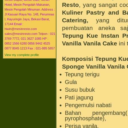
Resto
, yang sangat co
Hotel, Mesin Pengolah Makanan,
Mesin Pengolah Minuman. Address :
Kuliner Pastry and Ba
Jl Kasuari Raya No. 148, Perumnas
Catering,
yang ditun
I, Kayuringin Jaya, Bekasi Barat,
17144 Email :
pembuatan aneka saj
hiwin@mesinresto.com
sales@mesinresto.com Telpon : 021
Tepung Kue Instan P
3769 7772, 021 3627 1085 HP :
Vanilla Vanila Cake
ini
0852 1566 6280 0856 9442 4525
0877 8045 1213 Fax : 021-885 5857
View my complete profile
Komposisi
Tepung Kue
Sponge Vanilla Vanila
Tepung terigu
Gula
Susu bubuk
Pati jagung
Pengemulsi nabati
Bahan pengembang
pyrophosphate),
Perisa vanila.