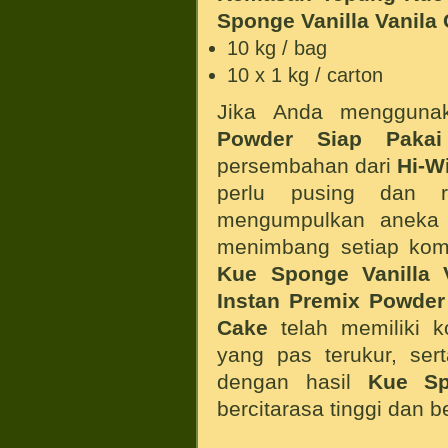
Sponge Vanilla Vanila
10 kg / bag
10 x 1 kg / carton
Jika Anda menggun
Powder Siap Pak
persembahan dari
Hi-W
perlu pusing dan r
mengumpulkan aneka 
menimbang setiap kom
Kue
Sponge Vanilla 
Instan Premix Powder
Cake
telah memiliki 
yang pas terukur, sert
dengan hasil
Kue
Sp
bercitarasa tinggi dan b