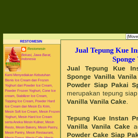
RESTO MESIN RESTO ALAT BAHAN BAKU KULINER RESTORAN DAPUR MESI
HI-WIN ICE CREAM
Distributor Agen Jual Aneka Mesin Alat Peralatan Bahan Baku Memproduksi Mengolah Me
Menyajikan Makanan Minuman untuk Dapur Kuliner untuk Cafe Hotel Restoran Pastry Baker
Distributor Agen Jual Aneka Mesin dan Bahan Baku Ice Cream Es Krim Gelato Frozen Yoghurt
Pengembangan Entrepreneurship Kewirausahaan Peluang Usaha Bisnis UKM. Tips Resep C
Jajanan Masakan Makanan Minuman Kue Roti Cake.
RESTOMESIN
Jual Tepung Kue In
Restomesin
Bekasi, Jawa Barat,
Sponge 
Indonesia
Jual Tepung Kue In
Sponge Vanilla Vanil
Kami Menyediakan Kebutuhan
Bisnis Ice Cream dan Frozen
Powder Siap Pakai
S
Yoghurt dari Powder Ice Cream,
Powder Frozen Yoghurt, Cone Ice
merupakan tepung sia
cream, Stabilizer Ice Cream,
Vanilla Vanila
Cake
.
Topping Ice Cream, Powder Hard
Ice Cream dan Mesin Es Krim,
Mesin Soft Ice Cream, Mesin Frozen
Tepung Kue Instan P
Yoghurt, Mesin Hard Ice Cream
serta Aneka Mesin Kuliner, Mesin
Vanilla Vanila Cake
a
Resto, Mesin Bakery, Mesin Pastry,
Mesin Pantry, Mesin Restaurant,
Powder Cake Siap Pak
Mesin Dapur, Mesin Cafe, Mesin