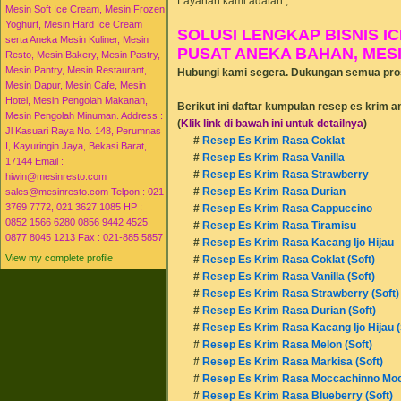
Layanan kami adalah ;
Rasa Mint (Soft)
Mesin Soft Ice Cream, Mesin Frozen
Resep Resep Cara Membuat
Yoghurt, Mesin Hard Ice Cream
SOLUSI LENGKAP BISNIS IC
Es Krim Ice Cream Aneka
serta Aneka Mesin Kuliner, Mesin
Rasa
PUSAT ANEKA BAHAN, MESIN
Resto, Mesin Bakery, Mesin Pastry,
►
05/01 - 05/08
(3)
Mesin Pantry, Mesin Restaurant,
Hubungi kami segera. Dukungan semua pros
►
05/08 - 05/15
(1)
Mesin Dapur, Mesin Cafe, Mesin
►
05/15 - 05/22
(3)
Hotel, Mesin Pengolah Makanan,
Berikut ini daftar kumpulan resep es krim a
►
05/22 - 05/29
(9)
Mesin Pengolah Minuman. Address :
►
06/05 - 06/12
(2)
(
Klik link di bawah ini untuk detailnya
)
Jl Kasuari Raya No. 148, Perumnas
►
06/12 - 06/19
(4)
#
Resep Es Krim Rasa Coklat
I, Kayuringin Jaya, Bekasi Barat,
►
07/03 - 07/10
(1)
#
Resep Es Krim Rasa Vanilla
17144 Email :
►
07/10 - 07/17
(7)
#
Resep Es Krim Rasa Strawberry
hiwin@mesinresto.com
►
07/17 - 07/24
(9)
#
Resep Es Krim Rasa Durian
sales@mesinresto.com Telpon : 021
►
07/24 - 07/31
(2)
3769 7772, 021 3627 1085 HP :
#
Resep Es Krim Rasa Cappuccino
►
07/31 - 08/07
(9)
0852 1566 6280 0856 9442 4525
#
Resep Es Krim Rasa Tiramisu
►
08/07 - 08/14
(1)
0877 8045 1213 Fax : 021-885 5857
►
08/14 - 08/21
(2)
#
Resep Es Krim Rasa Kacang Ijo Hijau
►
09/04 - 09/11
(2)
View my complete profile
#
Resep Es Krim Rasa Coklat (Soft)
►
2012
(69)
#
Resep Es Krim Rasa Vanilla (Soft)
►
2013
(51)
#
Resep Es Krim Rasa Strawberry (Soft)
►
2014
(51)
#
Resep Es Krim Rasa Durian (Soft)
►
2015
(16)
#
Resep Es Krim Rasa Kacang Ijo Hijau (
#
Resep Es Krim Rasa Melon (Soft)
#
Resep Es Krim Rasa Markisa (Soft)
#
Resep Es Krim Rasa Moccachinno Mocc
#
Resep Es Krim Rasa Blueberry (Soft)