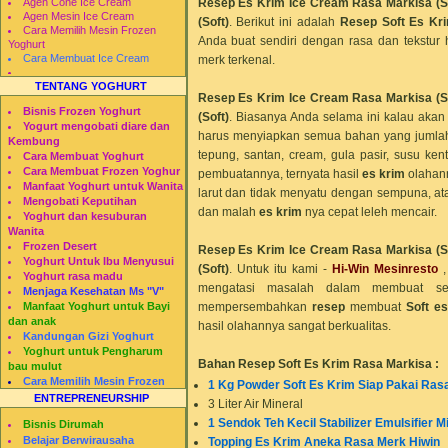
Resep Es Krim Ice Cream Rasa Markisa (S
Agen Cone Ice Cream
Agen Mesin Ice Cream
(Soft)
.
Berikut ini adalah
Resep Soft Es Kr
Cara Memilih Mesin Frozen
Anda buat sendiri dengan rasa dan tekstur h
Yoghurt
Cara Membuat Ice Cream
merk terkenal.
TENTANG YOGHURT
Resep Es Krim Ice Cream Rasa Markisa (S
Bisnis Frozen Yoghurt
(Soft)
.
Biasanya Anda selama ini kalau aka
Yogurt mengobati diare dan
harus menyiapkan semua bahan yang jumlah
Kembung
tepung, santan, cream, gula pasir, susu ken
Cara Membuat Yoghurt
Cara Membuat Frozen Yoghur
pembuatannya, ternyata hasil
es krim
olahann
Manfaat Yoghurt untuk Wanita
larut dan tidak menyatu dengan sempuna, at
Mengobati Keputihan
dan malah
es krim
nya cepat leleh mencair.
Yoghurt dan kesuburan
Wanita
Frozen Desert
Resep Es Krim Ice Cream Rasa Markisa (S
Yoghurt Untuk Ibu Menyusui
(Soft)
.
Untuk itu kami -
Hi-Win Mesinresto
Yoghurt rasa madu
mengatasi masalah dalam membuat se
Menjaga Kesehatan Ms "V"
mempersembahkan
resep
membuat
Soft
es
Manfaat Yoghurt untuk Bayi
dan anak
hasil olahannya sangat berkualitas.
Kandungan Gizi Yoghurt
Yoghurt untuk Pengharum
Bahan Resep Soft Es Krim Rasa
Markisa
:
bau mulut
Cara Memilih Mesin Frozen
1 Kg Powder Soft Es Krim Siap Pakai Ras
Yogurt
ENTREPRENEURSHIP
3 Liter Air Mineral
Restomesin
1 Sendok Teh Kecil Stabilizer Emulsifier M
Bisnis Dirumah
Belajar Berwirausaha
Topping Es Krim Aneka Rasa Merk Hiwin