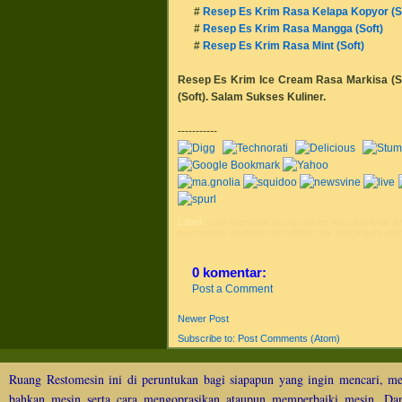
#
Resep Es Krim Rasa Kelapa Kopyor (So
#
Resep Es Krim Rasa Mangga (Soft)
#
Resep Es Krim Rasa Mint (Soft)
Resep Es Krim Ice Cream Rasa Markisa (S
(Soft)
.
Salam Sukses Kuliner.
-----------
Label:
cara membuat resep soft es krim markisa
,
h
restomesin
,
stabilizer emulsifier mix
,
topping es kri
0 komentar:
Post a Comment
Newer Post
Subscribe to:
Post Comments (Atom)
Ruang Restomesin ini di peruntukan bagi siapapun yang ingin mencari, me
bahkan mesin serta cara mengoprasikan ataupun memperbaiki mesin. Dan 