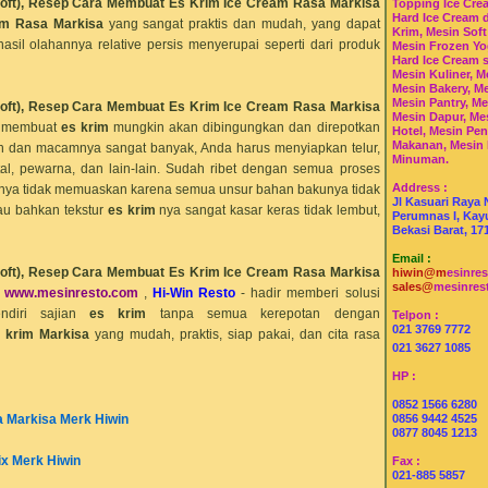
oft),
Resep Cara Membuat Es Krim Ice Cream Rasa
Markisa
Topping Ice Cre
Hard Ice Cream 
im Rasa Markisa
yang sangat praktis dan mudah, yang dapat
Krim, Mesin Soft
asil olahannya relative persis menyerupai seperti dari produk
Mesin Frozen Yo
Hard Ice Cream 
Mesin Kuliner, M
Mesin Bakery, Me
Mesin Pantry, Me
oft),
Resep Cara Membuat Es Krim Ice Cream Rasa
Markisa
Mesin Dapur, Me
n membuat
es krim
mungkin akan dibingungkan dan direpotkan
Hotel, Mesin Pe
Makanan, Mesin
 dan macamnya sangat banyak, Anda harus menyiapkan telur,
Minuman.
tal, pewarna, dan lain-lain. Sudah ribet dengan semua proses
Address :
ya tidak memuaskan karena semua unsur bahan bakunya tidak
Jl Kasuari Raya 
au bahkan tekstur
es krim
nya sangat kasar keras tidak lembut,
Perumnas I, Kayu
Bekasi Barat, 17
Email :
oft),
Resep Cara Membuat Es Krim Ice Cream Rasa
Markisa
hiwin@m
esinre
sales@
mesinres
,
www.mesin
resto
.com
,
Hi-Win Resto
- hadir memberi solusi
ndiri sajian
es krim
tanpa semua kerepotan dengan
Telpon :
021 3769 7772
 krim
Markisa
yang mudah, praktis, siap pakai, dan cita rasa
021 3627 1085
HP :
0852 1566 6280
a
Markisa
Merk Hiwin
0856 9442 4525
0877 8045 1213
ix Merk Hiwin
Fax :
021-885 5857