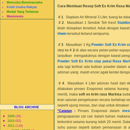
Mencoba Berwirausaha
Cara Membuat Resep Soft Es Krim Rasa
Ma
Kridit Usaha Rakyat
Modal Yang Terlantar
Mesinresto
# 1
. Siapkan Air Mineral 3 Liter, tuang ke dal
# 2
. Masukkan 1 Sendok Teh Kecil
Stabili
telah disiapkan tersebut. Aduk dengan kaw
Hiwin
tersebut terlarut sempurna.
# 3
. Masukkan 1 Kg
Powder Soft Es Krim s
step ke
# 2
di atas secara pelan-pelan supaya
lanjutkan mengaduknya dengan kawat penga
Powder Soft Es Krim siap pakai Rasa
Mar
ada lagi terlihat ada butiran powder dalam 
adonan yang masih encer agak kental dengan 
# 4
. Masukkan 4 Liter adonan hasil dari s
dilakukan proses Evaporasi selama kurang 
menit), maka
soft es krim rasa
Markisa
suda
kran saluran pengeluaran secara bertahap se
seperti ujung monas, dan siap untuk dimakan 
BLOG ARCHIVE
*Catatan
:
Proses Evaporasi dalam
mes
penguapanan zat cair dalam bahan makanan 
►
2009
(25)
►
2010
(52)
terkontrol selama kurang lebih 20 menit. Da
▼
2011
(119)
suhu panas seperti dalam pemanasan di at