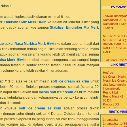
rkisa
:
POPULAR
Jadwal Imsakiya
am wadah toples plastik ukuran minimal 6 liter.
Ramadhan 2018 1
zer Emulsifier Mix Merk Hiwin
ke dalam Air Mineral 3 liter yang
Ramadhan 1439 
at pengaduk adonan kue sampai
Stabilizer Emulsifier Mix Merk
1439 H.
MESINRESTO.C
MESIN RESTO ;
iap pakai Rasa
Markisa
Merk Hiwin
ke dalam adonan hasil dari
BAHAN BAKU R
DAPUR RESTO
 tidak terhambur tertiup angin. Jika telah tertuang semua, maka
CAFE
duk adonan kue selama kurang lebih 10 menit sampai semua
kisa
Merk Hiwin
tersebut terlarut sempurna atau sampai tanpa
Jual Spare Part
Mesin Soft Hard 
LINK RES
adonan tersebut. Bentuk adonan tersebut saai ini akan menjadi
Krim
volume kurang lebih sekitar 4 liter adonan.
Hotfrog
Distributor Agen 
Ice Cream Hiwin
Gelas Kertas Un
Mesin Ice Cream
tep
# 3
di atas ke dalam
mesin soft ice cream es krim
untuk
Es Krim Gelato S
distributor mesin
lebih 20 menit. Setelah proses evaporasi selesai (selama 20
Yoghurt
Indonetwork
h dapat dikeluarkan dari
mesin soft ice cream es krim
melalui
Resto Hiwin
Resto Mesin-2
Distributor Agen 
suai kebutuhan, dengan keluarannya berbentuk kerucut melintir
88 DB
Ice Bag Box Styr
dan dinikmati.
Product DB
Kotak Styrofoam 
in khusus soft ice cream es krim
adalah proses teknik
Sendok Garpu
Suhu Dingin Ser
RESTOMESI
Tabloid Nova
dengan suhu dingin sekitar 4 Derajat Celcius dalam kondisi
Iklan Max
lam proses evaporasi ini penguapan zat cair tidak menggunakan
1 ramadhan
Blog Catalog
1 ramadhan 1434
as kompor atau di dalam oven, tetapi penguapannya justru
US Trade