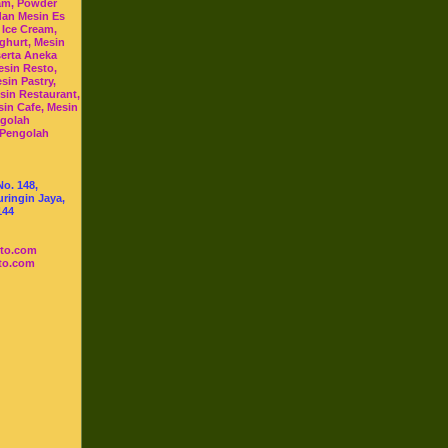
am, Powder
dan Mesin Es
 Ice Cream,
ghurt, Mesin
serta Aneka
esin Resto,
sin Pastry,
sin Restaurant,
sin Cafe, Mesin
ngolah
 Pengolah
No. 148,
ringin Jaya,
144
sto.com
to.com