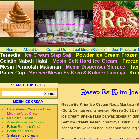
Your label here
RESTO MESIN RESTO ALAT BAHAN B
Distributor Agen Jual Aneka Mesin Alat 
Cafe Hotel Restoran Pastry Bakery Food and
Pengembangan Entrepreneurship Kewirausa
Home
About Us
Contact Us
Jual Mesin Kuliner
Jual Peralatan 
Tersedia
:
Ice Cream Siap Saji
-
Powder Ice Cream Frozen
Gelatin Nabati Halal
-
Mesin Soft Hard Ice Cream
-
Freezer
Mesin Pengolah Makanan
-
Mesin Dispenser Slurpee
-
Tas
Paper Cup
-
Service Mesin Es Krim & Kuliner Lainnya
-
Kon
SEARCH THIS BLOG
Resep Es Krim Ice
MESIN ICE CREAM
Resep Es Krim Ice Cream Rasa Markisa (S
Cara Memilih Mesin Ice Cream
(Soft)
.
Semua orang mencari
Resep Soft Es 
Mesin soft Ice Cream
Ice Cream aneka rasa
banyak dipelajari da
Mesin Ice Cream
Soft Ice Cream
tersebut nantinya untuk tuj
Agen Powder Ice Cream
Bahan Baku Ice Cream
sangat terbuka lebar bagi siapapun yang ingin
Booth Ice Cream
Stabilizer Ice Cream