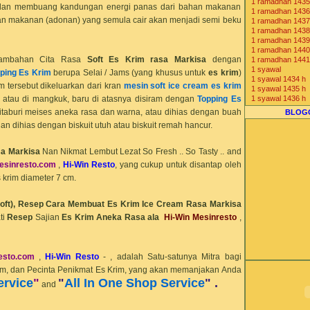
1 ramadhan 1435
Komunitas Bisnis
dan membuang kandungan energi panas dari bahan makanan
1 ramadhan 1436
han makanan (adonan) yang semula cair akan menjadi semi beku
1 ramadhan 1437
1 ramadhan 1438
1 ramadhan 1439
1 ramadhan 1440
nambahan Cita Rasa
Soft
Es Krim rasa
Markisa
dengan
1 ramadhan 1441
1 syawal
ping Es Krim
berupa Selai / Jams (yang khusus untuk
es krim
)
1 syawal 1434 h
im tersebut dikeluarkan dari kran
mesin soft ice cream es krim
1 syawal 1435 h
s atau di mangkuk, baru di atasnya disiram dengan
Topping Es
1 syawal 1436 h
1 syawal 1437 h
itaburi meises aneka rasa dan warna, atau dihias dengan buah
BLOG
1 syawal 1438 h
dan dihias dengan biskuit utuh atau biskuit remah hancur.
1 syawal 1439 h
1 syawal 1440 h
1 syawal 1441 h
sa
Markisa
Nan Nikmat Lembut Lezat So Fresh .. So Tasty .. and
2013 1434 H
esin
resto
.com
,
Hi-Win Resto
, yang cukup untuk disantap oleh
2014 1435 H
2015 1436 H
krim diameter 7 cm.
2016 1437 H
2017 1438 H
oft),
Resep Cara Membuat Es Krim Ice Cream Rasa
Markisa
2018 1439 H
2019 1440 H
ti
Resep
Sajian
Es Krim Aneka Rasa ala
Hi-Win Mesinresto
,
2020 1441 H
7-Eleven Indones
agen beras
agen cone ice c
esto
.com
,
Hi-Win Resto
- , adalah Satu-satunya Mitra bagi
agen distributor j
m, dan Pecinta Penikmat Es Krim, yang akan memanjakan Anda
agen freezer es 
ervice
"
"
All In One Shop Service
" .
agen gea freezer
and
Agen Jual Mesin
Agen Mesin Es K