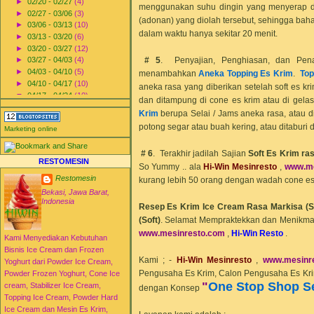
►
02/20 - 02/27
(4)
menggunakan suhu dingin yang menyerap 
►
02/27 - 03/06
(3)
(adonan) yang diolah tersebut, sehingga ba
►
03/06 - 03/13
(10)
dalam waktu hanya sekitar 20 menit.
►
03/13 - 03/20
(6)
►
03/20 - 03/27
(12)
# 5
. Penyajian, Penghiasan, dan Pe
►
03/27 - 04/03
(4)
►
04/03 - 04/10
(5)
menambahkan
Aneka Topping Es Krim
.
Top
►
04/10 - 04/17
(10)
aneka rasa yang diberikan setelah soft es kr
▼
04/17 - 04/24
(10)
dan ditampung di cone es krim atau di gela
Resep Es Krim Ice Cream
Krim
berupa Selai / Jams aneka rasa, atau d
Rasa Durian (Soft)
potong segar atau buah kering, atau ditaburi 
Resep Es Krim Ice Cream
Marketing online
Rasa Kacang Ijo Hijau
(Soft)
# 6
. Terakhir jadilah Sajian
Soft Es Krim ra
Resep Es Krim Ice Cream
RESTOMESIN
So Yummy .. ala
Hi-Win Mesinresto
,
www.m
Melon (Soft)
Restomesin
kurang lebih 50 orang dengan wadah cone es 
Resep Es Krim Ice Cream
Rasa Markisa (Soft)
Bekasi, Jawa Barat,
Indonesia
Resep Es Krim Ice Cream
Resep Es Krim Ice Cream Rasa Markisa (S
Rasa Moccachinno
(Soft)
.
Selamat Mempraktekkan dan Menikma
Moccacino...
www.mesin
resto
.com
,
Hi-Win Resto
.
Resep Es Krim Ice Cream
Kami Menyediakan Kebutuhan
Rasa Blueberry (Soft)
Bisnis Ice Cream dan Frozen
Resep Es Krim Ice Cream
Kami ; -
Hi-Win Mesinresto
,
www.mesin
r
Yoghurt dari Powder Ice Cream,
Rasa Kelapa Kopyor
Pengusaha Es Krim, Calon Pengusaha Es Kri
Powder Frozen Yoghurt, Cone Ice
(Soft)
"
One Stop Shop S
cream, Stabilizer Ice Cream,
Resep Es Krim Ice Cream
dengan Konsep
Rasa Mangga (Soft)
Topping Ice Cream, Powder Hard
Resep Es Krim Ice Cream
Ice Cream dan Mesin Es Krim,