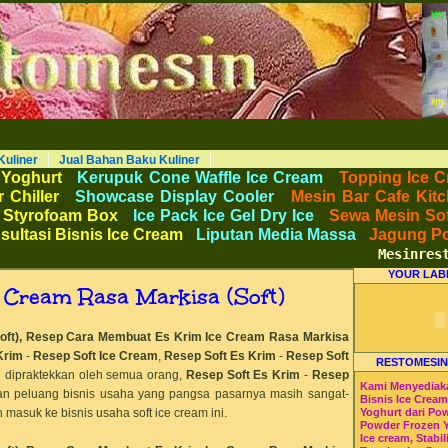
AKU KULINER RESTORAN DAPUR MESINRESTO RESTOMESIN HI-WIN ICE CREAM
Peralatan Bahan Baku Memproduksi Mengolah Menyimpan Mengemas Menyajikan Makanan Minuman untuk Dapur Kuliner untuk
 Beverage. Distributor Agen Jual Aneka Mesin dan Bahan Baku Ice Cream Es Krim Gelato Frozen Yoghurt. Pusat Pelatihan dan
haan Peluang Usaha Bisnis UKM. Tips Resep Cara Memasak Membuat Jajanan Masakan Makanan Minuman Kue Roti Cake.
Kuliner
Jual Bahan Baku Kuliner
 Yoghurt
-
Kerupuk Cone Waffle Ice Cream
-
Topping Ice C
 Chiller
-
Showcase Display Cooler
-
Mesin Bar Cafe Kitc
 Styrofoam Box
-
Ice Pack Ice Gel Dry Ice
-
Sewa Mesin Sof
sultasi Bisnis Ice Cream
-
Liputan Media Massa
-
Jagung P
Mesinresto
YOUR LAB
 Cream Rasa Markisa (Soft)
oft),
Resep Cara Membuat Es Krim Ice Cream Rasa
Markisa
Krim
-
Resep Soft Ice Cream
,
Resep Soft Es Krim
-
Resep Soft
RESTOMESIN
n dipraktekkan oleh semua orang,
Resep Soft Es Krim
-
Resep
Kami Menyediak
uan peluang bisnis usaha yang pangsa pasarnya masih sangat-
Bisnis Ice Crea
 masuk ke bisnis usaha soft ice cream ini.
Yoghurt dari Po
Powder Frozen 
Ice cream, Stabil