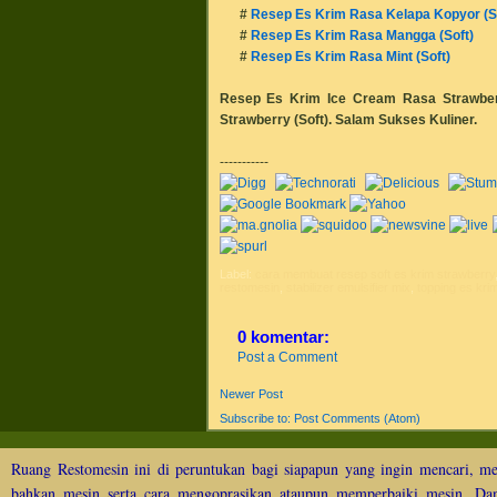
#
Resep Es Krim Rasa Kelapa Kopyor (So
#
Resep Es Krim Rasa Mangga (Soft)
#
Resep Es Krim Rasa Mint (Soft)
Resep Es Krim Ice Cream Rasa Strawber
Strawberry (Soft)
.
Salam Sukses Kuliner.
-----------
Label:
cara membuat resep soft es krim strawberry
restomesin
,
stabilizer emulsifier mix
,
topping es kri
0 komentar:
Post a Comment
Newer Post
Subscribe to:
Post Comments (Atom)
Ruang Restomesin ini di peruntukan bagi siapapun yang ingin mencari, me
bahkan mesin serta cara mengoprasikan ataupun memperbaiki mesin. Dan 