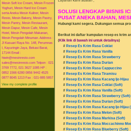
Layanan kami adalah ;
►
04/17 - 04/24
(10)
Mesin Soft Ice Cream, Mesin Frozen
►
05/01 - 05/08
(3)
Yoghurt, Mesin Hard Ice Cream
SOLUSI LENGKAP BISNIS IC
►
05/08 - 05/15
(1)
serta Aneka Mesin Kuliner, Mesin
PUSAT ANEKA BAHAN, MESIN
►
05/15 - 05/22
(3)
Resto, Mesin Bakery, Mesin Pastry,
►
05/22 - 05/29
(9)
Mesin Pantry, Mesin Restaurant,
Hubungi kami segera. Dukungan semua pros
►
06/05 - 06/12
(2)
Mesin Dapur, Mesin Cafe, Mesin
►
06/12 - 06/19
(4)
Hotel, Mesin Pengolah Makanan,
Berikut ini daftar kumpulan resep es krim a
►
07/03 - 07/10
(1)
Mesin Pengolah Minuman. Address :
(
Klik link di bawah ini untuk detailnya
)
►
07/10 - 07/17
(7)
Jl Kasuari Raya No. 148, Perumnas
#
Resep Es Krim Rasa Coklat
►
07/17 - 07/24
(9)
I, Kayuringin Jaya, Bekasi Barat,
#
Resep Es Krim Rasa Vanilla
►
07/24 - 07/31
(2)
17144 Email :
►
07/31 - 08/07
(9)
#
Resep Es Krim Rasa Strawberry
hiwin@mesinresto.com
►
08/07 - 08/14
(1)
#
Resep Es Krim Rasa Durian
sales@mesinresto.com Telpon : 021
►
08/14 - 08/21
(2)
3769 7772, 021 3627 1085 HP :
#
Resep Es Krim Rasa Cappuccino
►
09/04 - 09/11
(2)
0852 1566 6280 0856 9442 4525
#
Resep Es Krim Rasa Tiramisu
►
2012
(69)
0877 8045 1213 Fax : 021-885 5857
#
Resep Es Krim Rasa Kacang Ijo Hijau
►
2013
(51)
View my complete profile
#
Resep Es Krim Rasa Coklat (Soft)
►
2014
(51)
#
Resep Es Krim Rasa Vanilla (Soft)
►
2015
(16)
#
Resep Es Krim Rasa Strawberry (Soft)
#
Resep Es Krim Rasa Durian (Soft)
#
Resep Es Krim Rasa Kacang Ijo Hijau (
#
Resep Es Krim Rasa Melon (Soft)
#
Resep Es Krim Rasa Markisa (Soft)
#
Resep Es Krim Rasa Moccachinno Mocc
#
Resep Es Krim Rasa Blueberry (Soft)