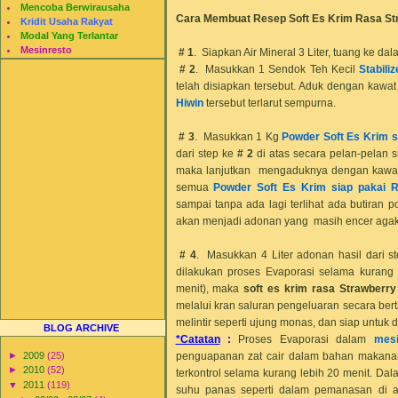
Mencoba Berwirausaha
Cara Membuat Resep Soft Es Krim Rasa
St
Kridit Usaha Rakyat
Modal Yang Terlantar
Mesinresto
# 1
. Siapkan Air Mineral 3 Liter, tuang ke dal
# 2
. Masukkan 1 Sendok Teh Kecil
Stabili
telah disiapkan tersebut. Aduk dengan kaw
Hiwin
tersebut terlarut sempurna.
# 3
. Masukkan 1 Kg
Powder Soft Es Krim s
dari step ke
# 2
di atas secara pelan-pelan su
maka lanjutkan mengaduknya dengan kawat
semua
Powder Soft Es Krim siap pakai 
sampai tanpa ada lagi terlihat ada butiran 
akan menjadi adonan yang masih encer agak k
# 4
. Masukkan 4 Liter adonan hasil dari s
dilakukan proses Evaporasi selama kurang 
menit), maka
soft es krim rasa
Strawberry
melalui kran saluran pengeluaran secara ber
melintir seperti ujung monas, dan siap untuk 
BLOG ARCHIVE
*Catatan
:
Proses Evaporasi dalam
mes
penguapanan zat cair dalam bahan makanan 
►
2009
(25)
►
2010
(52)
terkontrol selama kurang lebih 20 menit. Da
▼
2011
(119)
suhu panas seperti dalam pemanasan di at