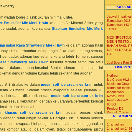
rawberry
:
POPULAR
Jadwal Imsakiya
am wadah toples plastik ukuran minimal 6 liter.
Ramadhan 2018 1
zer Emulsifier Mix Merk Hiwin
ke dalam Air Mineral 3 liter yang
Ramadhan 1439 
at pengaduk adonan kue sampai
Stabilizer Emulsifier Mix Merk
1439 H.
MESINRESTO.C
MESIN RESTO ;
iap pakai Rasa
Strawberry
Merk Hiwin
ke dalam adonan hasil
BAHAN BAKU R
DAPUR RESTO
paya tidak terhambur tertiup angin. Jika telah tertuang semua,
CAFE
 pengaduk adonan kue selama kurang lebih 10 menit sampai
Rasa
Strawberry
Merk Hiwin
tersebut terlarut sempurna atau
Jual Spare Part
Mesin Soft Hard 
LINK RES
powder dalam adonan tersebut. Bentuk adonan tersebut saai ini
Krim
ental dengan volume kurang lebih sekitar 4 liter adonan.
Hotfrog
Distributor Agen 
Ice Cream Hiwin
Gelas Kertas Un
Mesin Ice Cream
tep
# 3
di atas ke dalam
mesin soft ice cream es krim
untuk
Es Krim Gelato S
distributor mesin
lebih 20 menit. Setelah proses evaporasi selesai (selama 20
Yoghurt
Indonetwork
sudah dapat dikeluarkan dari
mesin soft ice cream es krim
Resto Hiwin
Resto Mesin-2
Distributor Agen 
tahap sesuai kebutuhan, dengan keluarannya berbentuk kerucut
88 DB
Ice Bag Box Styr
dimakan dan dinikmati.
Product DB
Kotak Styrofoam 
in khusus soft ice cream es krim
adalah proses teknik
Sendok Garpu
Suhu Dingin Ser
RESTOMESI
Tabloid Nova
dengan suhu dingin sekitar 4 Derajat Celcius dalam kondisi
Iklan Max
lam proses evaporasi ini penguapan zat cair tidak menggunakan
1 ramadhan
Blog Catalog
1 ramadhan 1434
as kompor atau di dalam oven, tetapi penguapannya justru
US Trade