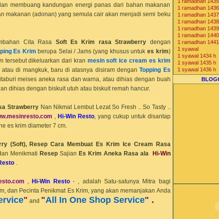
1 ramadhan 1435
Komunitas Bisnis
dan membuang kandungan energi panas dari bahan makanan
1 ramadhan 1436
han makanan (adonan) yang semula cair akan menjadi semi beku
1 ramadhan 1437
1 ramadhan 1438
1 ramadhan 1439
1 ramadhan 1440
ambahan Cita Rasa
Soft
Es Krim rasa
Strawberry
dengan
1 ramadhan 1441
1 syawal
ping Es Krim
berupa Selai / Jams (yang khusus untuk
es krim
)
1 syawal 1434 h
im tersebut dikeluarkan dari kran
mesin soft ice cream es krim
1 syawal 1435 h
s atau di mangkuk, baru di atasnya disiram dengan
Topping Es
1 syawal 1436 h
1 syawal 1437 h
itaburi meises aneka rasa dan warna, atau dihias dengan buah
BLOG
1 syawal 1438 h
dan dihias dengan biskuit utuh atau biskuit remah hancur.
1 syawal 1439 h
1 syawal 1440 h
1 syawal 1441 h
asa
Strawberry
Nan Nikmat Lembut Lezat So Fresh .. So Tasty ..
2013 1434 H
w.mesin
resto
.com
,
Hi-Win Resto
, yang cukup untuk disantap
2014 1435 H
2015 1436 H
e es krim diameter 7 cm.
2016 1437 H
2017 1438 H
ry (Soft),
Resep Cara Membuat Es Krim Ice Cream Rasa
2018 1439 H
2019 1440 H
dan Menikmati
Resep
Sajian
Es Krim Aneka Rasa ala
Hi-Win
2020 1441 H
Resto
.
7-Eleven Indones
agen beras
agen cone ice c
esto
.com
,
Hi-Win Resto
- , adalah Satu-satunya Mitra bagi
agen distributor j
m, dan Pecinta Penikmat Es Krim, yang akan memanjakan Anda
agen freezer es 
ervice
"
"
All In One Shop Service
" .
agen gea freezer
and
Agen Jual Mesin
Agen Mesin Es K