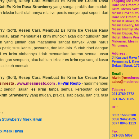
ry (Soft),
Resep Cara Membuat Es Krim Ice Cream Rasa
Topping Ice Cre
Hard Ice Cream 
oft Es Krim Rasa Strawberry
yang sangat praktis dan mudah,
Krim, Mesin Soft
tekstur hasil olahannya relative persis menyerupai seperti dari
Mesin Frozen Yo
Hard Ice Cream 
Mesin Kuliner, M
Mesin Bakery, Me
Mesin Pantry, Me
ry (Soft),
Resep Cara Membuat Es Krim Ice Cream Rasa
Mesin Dapur, Me
i kalau akan membuat
es krim
mungkin akan dibingungkan dan
Hotel, Mesin Pe
Makanan, Mesin
an yang jumlah dan macamnya sangat banyak, Anda harus
Minuman.
 pasir, susu kental, pewarna, dan lain-lain. Sudah ribet dengan
Address :
il
es krim
olahannya tidak memuaskan karena semua unsur
Jl Kasuari Raya 
 dengan sempuna, atau bahkan tekstur
es krim
nya sangat kasar
Perumnas I, Kayu
at leleh mencair.
Bekasi Barat, 17
Email :
ry (Soft),
Resep Cara Membuat Es Krim Ice Cream Rasa
hiwin@m
esinre
sales@
mesinres
sinresto
,
www.mesin
resto
.com
,
Hi-Win Resto
- hadir memberi
t sendiri sajian
es krim
tanpa semua kerepotan dengan
Telpon :
021 3769 7772
krim
Strawberry
yang mudah, praktis, siap pakai, dan cita rasa
021 3627 1085
HP :
y
:
0852 1566 6280
a
Strawberry
Merk Hiwin
0856 9442 4525
0877 8045 1213
ix Merk Hiwin
Fax :
021-885 5857