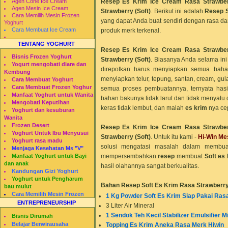
Resep Es Krim Ice Cream Rasa Strawber
Agen Cone Ice Cream
Agen Mesin Ice Cream
Strawberry (Soft)
.
Berikut ini adalah
Resep S
Cara Memilih Mesin Frozen
yang dapat Anda buat sendiri dengan rasa dan 
Yoghurt
Cara Membuat Ice Cream
produk merk terkenal.
TENTANG YOGHURT
Resep Es Krim Ice Cream Rasa Strawber
Bisnis Frozen Yoghurt
Strawberry (Soft)
.
Biasanya Anda selama in
Yogurt mengobati diare dan
direpotkan harus menyiapkan semua bah
Kembung
menyiapkan telur, tepung, santan, cream, gula
Cara Membuat Yoghurt
Cara Membuat Frozen Yoghur
semua proses pembuatannya, ternyata has
Manfaat Yoghurt untuk Wanita
bahan bakunya tidak larut dan tidak menyatu
Mengobati Keputihan
keras tidak lembut, dan malah
es krim
nya cep
Yoghurt dan kesuburan
Wanita
Frozen Desert
Resep Es Krim Ice Cream Rasa Strawber
Yoghurt Untuk Ibu Menyusui
Strawberry (Soft)
.
Untuk itu kami -
Hi-Win Me
Yoghurt rasa madu
solusi mengatasi masalah dalam membua
Menjaga Kesehatan Ms "V"
mempersembahkan
resep
membuat
Soft
es 
Manfaat Yoghurt untuk Bayi
dan anak
hasil olahannya sangat berkualitas.
Kandungan Gizi Yoghurt
Yoghurt untuk Pengharum
Bahan Resep Soft Es Krim Rasa
Strawberr
bau mulut
Cara Memilih Mesin Frozen
1 Kg Powder Soft Es Krim Siap Pakai Ras
Yogurt
ENTREPRENEURSHIP
3 Liter Air Mineral
Restomesin
1 Sendok Teh Kecil Stabilizer Emulsifier M
Bisnis Dirumah
Belajar Berwirausaha
Topping Es Krim Aneka Rasa Merk Hiwin