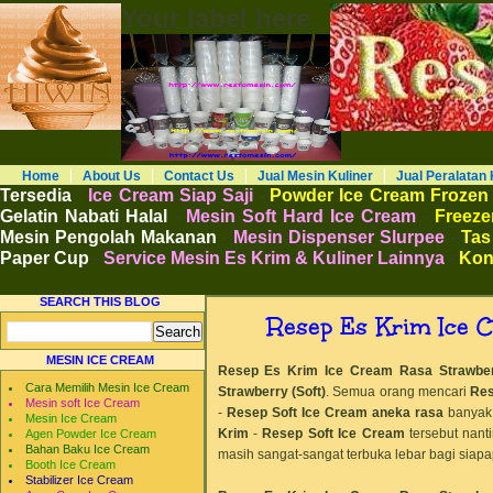
Your label here
RESTO MESIN RESTO ALAT BAHAN B
Distributor Agen Jual Aneka Mesin Alat 
Cafe Hotel Restoran Pastry Bakery Food and
Pengembangan Entrepreneurship Kewirausa
Home
About Us
Contact Us
Jual Mesin Kuliner
Jual Peralatan 
Tersedia
:
Ice Cream Siap Saji
-
Powder Ice Cream Frozen
Gelatin Nabati Halal
-
Mesin Soft Hard Ice Cream
-
Freezer
Mesin Pengolah Makanan
-
Mesin Dispenser Slurpee
-
Tas
Paper Cup
-
Service Mesin Es Krim & Kuliner Lainnya
-
Kon
SEARCH THIS BLOG
Resep Es Krim Ice 
MESIN ICE CREAM
Resep Es Krim Ice Cream Rasa Strawber
Cara Memilih Mesin Ice Cream
Strawberry (Soft)
.
Semua orang mencari
Res
Mesin soft Ice Cream
-
Resep Soft Ice Cream aneka rasa
banyak 
Mesin Ice Cream
Krim
-
Resep Soft Ice Cream
tersebut nant
Agen Powder Ice Cream
Bahan Baku Ice Cream
masih sangat-sangat terbuka lebar bagi siapap
Booth Ice Cream
Stabilizer Ice Cream