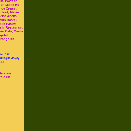
am, Powder
dan Mesin Es
 Ice Cream,
ghurt, Mesin
serta Aneka
esin Resto,
sin Pastry,
sin Restaurant,
sin Cafe, Mesin
ngolah
 Pengolah
No. 148,
ringin Jaya,
144
sto.com
to.com