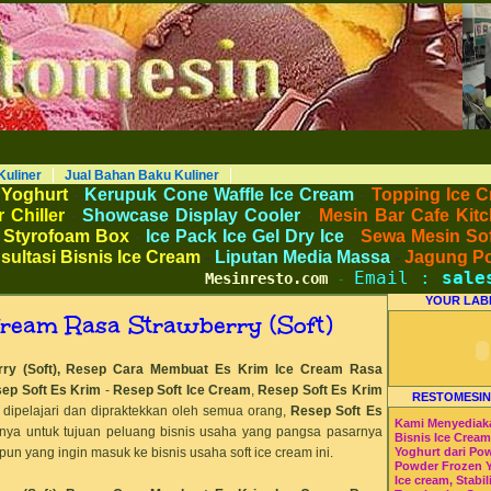
AKU KULINER RESTORAN DAPUR MESINRESTO RESTOMESIN HI-WIN ICE CREAM
Peralatan Bahan Baku Memproduksi Mengolah Menyimpan Mengemas Menyajikan Makanan Minuman untuk Dapur Kuliner untuk
 Beverage. Distributor Agen Jual Aneka Mesin dan Bahan Baku Ice Cream Es Krim Gelato Frozen Yoghurt. Pusat Pelatihan dan
haan Peluang Usaha Bisnis UKM. Tips Resep Cara Memasak Membuat Jajanan Masakan Makanan Minuman Kue Roti Cake.
Kuliner
Jual Bahan Baku Kuliner
 Yoghurt
-
Kerupuk Cone Waffle Ice Cream
-
Topping Ice C
 Chiller
-
Showcase Display Cooler
-
Mesin Bar Cafe Kitc
 Styrofoam Box
-
Ice Pack Ice Gel Dry Ice
-
Sewa Mesin Sof
sultasi Bisnis Ice Cream
-
Liputan Media Massa
-
Jagung P
Email :
sales
Mesinresto.com
-
YOUR LAB
Cream Rasa Strawberry (Soft)
ry (Soft),
Resep Cara Membuat Es Krim Ice Cream Rasa
ep Soft Es Krim
-
Resep Soft Ice Cream
,
Resep Soft Es Krim
RESTOMESIN
dipelajari dan dipraktekkan oleh semua orang,
Resep Soft Es
Kami Menyediak
inya untuk tujuan peluang bisnis usaha yang pangsa pasarnya
Bisnis Ice Crea
un yang ingin masuk ke bisnis usaha soft ice cream ini.
Yoghurt dari Po
Powder Frozen 
Ice cream, Stabil