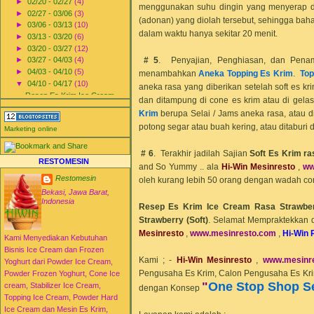
►
02/20 - 02/27
(4)
menggunakan suhu dingin yang menyerap 
►
02/27 - 03/06
(3)
(adonan) yang diolah tersebut, sehingga ba
►
03/06 - 03/13
(10)
dalam waktu hanya sekitar 20 menit.
►
03/13 - 03/20
(6)
►
03/20 - 03/27
(12)
# 5
. Penyajian, Penghiasan, dan Pen
►
03/27 - 04/03
(4)
►
04/03 - 04/10
(5)
menambahkan
Aneka Topping Es Krim
.
Top
▼
04/10 - 04/17
(10)
aneka rasa yang diberikan setelah soft es kr
Resep Es Krim Ice Cream
dan ditampung di cone es krim atau di gela
Rasa Coklat
Krim
berupa Selai / Jams aneka rasa, atau d
Resep Es Krim Ice Cream
potong segar atau buah kering, atau ditaburi 
Rasa Vanilla
Marketing online
Resep Es Krim Ice Cream
Rasa Strawberry
# 6
. Terakhir jadilah Sajian
Soft Es Krim r
Resep Es Krim Ice Cream
RESTOMESIN
and So Yummy .. ala
Hi-Win Mesinresto
,
ww
Rasa Durian
Restomesin
oleh kurang lebih 50 orang dengan wadah con
Resep Es Krim Ice Cream
Rasa Cappuccino
Bekasi, Jawa Barat,
Indonesia
Resep Es Krim Ice Cream
Resep Es Krim Ice Cream Rasa Strawber
Rasa Tiramisu
Strawberry (Soft)
.
Selamat Mempraktekkan 
Resep Es Krim Ice Cream
Mesinresto
,
www.mesin
resto
.com
,
Hi-Win 
Rasa Kacang Ijo Hijau
Kami Menyediakan Kebutuhan
Resep Es Krim Ice Cream
Bisnis Ice Cream dan Frozen
Rasa Coklat Cokelat
Kami ; -
Hi-Win Mesinresto
,
www.mesin
r
Yoghurt dari Powder Ice Cream,
(Soft)
Pengusaha Es Krim, Calon Pengusaha Es Kri
Powder Frozen Yoghurt, Cone Ice
Resep Es Krim Ice Cream
"
One Stop Shop S
cream, Stabilizer Ice Cream,
Rasa Vanilla (Soft)
dengan Konsep
Topping Ice Cream, Powder Hard
Resep Es Krim Ice Cream
Rasa Strawberry (Soft)
Ice Cream dan Mesin Es Krim,