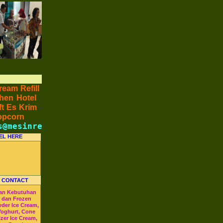
ream Refill
-
hen Hotel
-
t Es Krim
-
opcorn
@mesinresto.com
-
Telp : (021)37697772 -(021)3627 10
EL HERE
 CONTACT
an Kebutuhan
m dan Frozen
wder Ice Cream,
Yoghurt, Cone
izer Ice Cream,