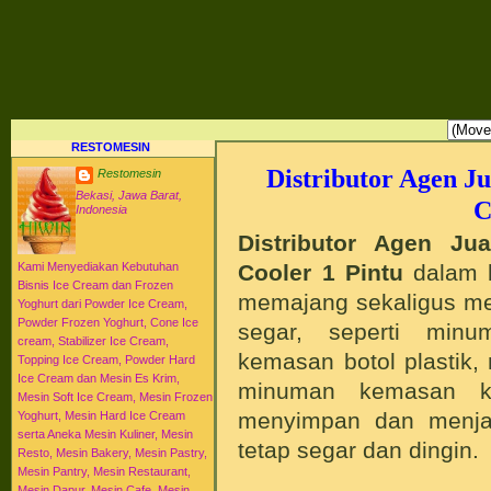
RESTO MESIN RESTO ALAT BAHAN BAKU KULINER RESTORAN DAPUR MESI
HI-WIN ICE CREAM
Distributor Agen Jual Aneka Mesin Alat Peralatan Bahan Baku Memproduksi Mengolah Me
Menyajikan Makanan Minuman untuk Dapur Kuliner untuk Cafe Hotel Restoran Pastry Baker
Distributor Agen Jual Aneka Mesin dan Bahan Baku Ice Cream Es Krim Gelato Frozen Yoghurt
Pengembangan Entrepreneurship Kewirausahaan Peluang Usaha Bisnis UKM. Tips Resep C
Jajanan Masakan Makanan Minuman Kue Roti Cake.
RESTOMESIN
Distributor Agen J
Restomesin
Bekasi, Jawa Barat,
C
Indonesia
Distributor Agen J
Cooler 1 Pintu
dalam b
Kami Menyediakan Kebutuhan
Bisnis Ice Cream dan Frozen
memajang sekaligus me
Yoghurt dari Powder Ice Cream,
Powder Frozen Yoghurt, Cone Ice
segar, seperti min
cream, Stabilizer Ice Cream,
kemasan botol plastik
Topping Ice Cream, Powder Hard
Ice Cream dan Mesin Es Krim,
minuman kemasan ke
Mesin Soft Ice Cream, Mesin Frozen
menyimpan dan menja
Yoghurt, Mesin Hard Ice Cream
serta Aneka Mesin Kuliner, Mesin
tetap segar dan dingin.
Resto, Mesin Bakery, Mesin Pastry,
Mesin Pantry, Mesin Restaurant,
Mesin Dapur, Mesin Cafe, Mesin