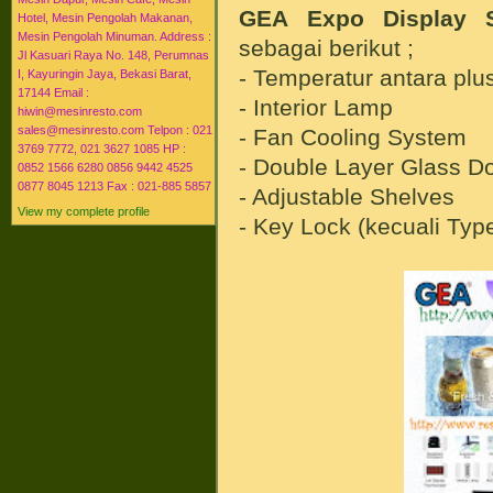
GEA Expo Display S
Hotel, Mesin Pengolah Makanan,
Mesin Pengolah Minuman. Address :
sebagai berikut ;
Jl Kasuari Raya No. 148, Perumnas
- Temperatur antara plu
I, Kayuringin Jaya, Bekasi Barat,
17144 Email :
- Interior Lamp
hiwin@mesinresto.com
sales@mesinresto.com Telpon : 021
- Fan Cooling System
3769 7772, 021 3627 1085 HP :
- Double Layer Glass D
0852 1566 6280 0856 9442 4525
0877 8045 1213 Fax : 021-885 5857
- Adjustable Shelves
View my complete profile
- Key Lock (kecuali Ty