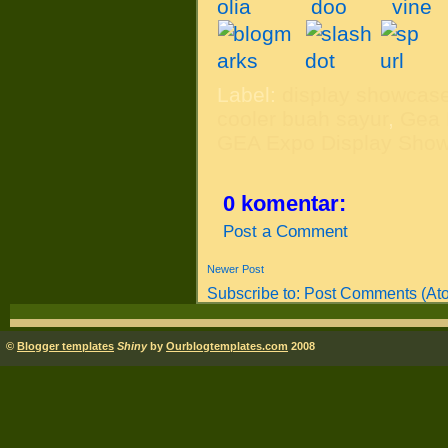
Label:
display showcas
cooler buah sayur
,
Gea 
GEA Expo Display Show
0 komentar:
Post a Comment
Newer Post
Subscribe to:
Post Comments (At
©
Blogger templates
Shiny
by
Ourblogtemplates.com
2008