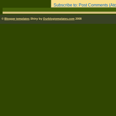
Subscribe to:
Post Comments (At
©
Blogger templates
Shiny
by
Ourblogtemplates.com
2008