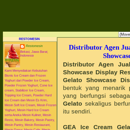
RESTO MESIN RESTO ALAT BAHAN BAKU KULINER RESTORAN DAPUR MESI
HI-WIN ICE CREAM
Distributor Agen Jual Aneka Mesin Alat Peralatan Bahan Baku Memproduksi Mengolah Me
Menyajikan Makanan Minuman untuk Dapur Kuliner untuk Cafe Hotel Restoran Pastry Baker
Distributor Agen Jual Aneka Mesin dan Bahan Baku Ice Cream Es Krim Gelato Frozen Yoghurt
Pengembangan Entrepreneurship Kewirausahaan Peluang Usaha Bisnis UKM. Tips Resep C
Jajanan Masakan Makanan Minuman Kue Roti Cake.
RESTOMESIN
Distributor Agen J
Restomesin
Bekasi, Jawa Barat,
Showcase
Indonesia
Distributor Agen Ju
Showcase Display Re
Kami Menyediakan Kebutuhan
Bisnis Ice Cream dan Frozen
Gelato Showcase Dis
Yoghurt dari Powder Ice Cream,
Powder Frozen Yoghurt, Cone Ice
bentuk yang menarik 
cream, Stabilizer Ice Cream,
yang berfungsi sebag
Topping Ice Cream, Powder Hard
Ice Cream dan Mesin Es Krim,
Gelato
sekaligus berfu
Mesin Soft Ice Cream, Mesin Frozen
itu sendiri.
Yoghurt, Mesin Hard Ice Cream
serta Aneka Mesin Kuliner, Mesin
Resto, Mesin Bakery, Mesin Pastry,
Mesin Pantry, Mesin Restaurant,
GEA Ice Cream Gel
Mesin Dapur, Mesin Cafe, Mesin