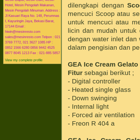
dilengkapi dengan
Sco
Hotel, Mesin Pengolah Makanan,
Mesin Pengolah Minuman. Address :
mencuci Scoop atau sen
Jl Kasuari Raya No. 148, Perumnas
untuk mencuci atau me
I, Kayuringin Jaya, Bekasi Barat,
17144 Email :
licin dan mudah untuk 
hiwin@mesinresto.com
sales@mesinresto.com Telpon : 021
dengan water inlet dan
3769 7772, 021 3627 1085 HP :
dalam pengisian dan p
0852 1566 6280 0856 9442 4525
0877 8045 1213 Fax : 021-885 5857
View my complete profile
GEA Ice Cream Gelato
Fitur
sebagai berikut ;
- Digital controller
- Heated single glass
- Down swinging
- Internal light
- Forced air ventilation
- Freon R 404 a