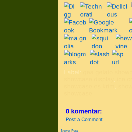
Label:
gea gelato showc
showcase display
,
ice 
showcase es krim
,
show
showcase
0 komentar:
Post a Comment
Newer Post