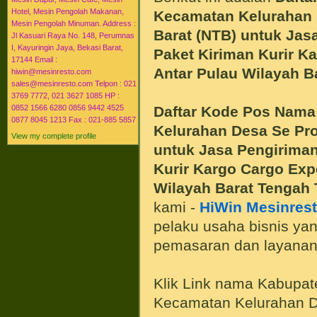
Hotel, Mesin Pengolah Makanan,
Kecamatan Kelurahan 
Mesin Pengolah Minuman. Address :
Barat (NTB) untuk Jas
Jl Kasuari Raya No. 148, Perumnas
I, Kayuringin Jaya, Bekasi Barat,
Paket Kiriman Kurir K
17144 Email :
Antar Pulau Wilayah B
hiwin@mesinresto.com
sales@mesinresto.com Telpon : 021
3769 7772, 021 3627 1085 HP :
Daftar Kode Pos Nama
0852 1566 6280 0856 9442 4525
0877 8045 1213 Fax : 021-885 5857
Kelurahan Desa Se Pro
View my complete profile
untuk Jasa Pengiriman
Kurir Kargo Cargo Exp
Wilayah Barat Tengah
kami -
HiWin Mesinres
pelaku usaha bisnis y
pemasaran dan layanan 
Klik Link nama Kabupat
Kecamatan Kelurahan De