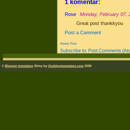
1 komentar:
Rose
Monday, February 07, 
Great post thankkyou
Post a Comment
Newer Post
Subscribe to:
Post Comments (At
©
Blogger templates
Shiny
by
Ourblogtemplates.com
2008