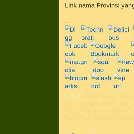
Link nama Provinsi yang
-
Label:
Antar Pulau Wila
Pos
,
Darat Udara Laut
,
Kota Kabupaten Kecam
Kurir Kargo Cargo Exped