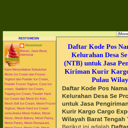
RESTO MESIN RESTO ALAT BAHAN BAKU KULINER RESTORAN DAPUR MESI
HI-WIN ICE CREAM
Distributor Agen Jual Aneka Mesin Alat Peralatan Bahan Baku Memproduksi Mengolah Me
Menyajikan Makanan Minuman untuk Dapur Kuliner untuk Cafe Hotel Restoran Pastry Baker
Distributor Agen Jual Aneka Mesin dan Bahan Baku Ice Cream Es Krim Gelato Frozen Yoghurt
Pengembangan Entrepreneurship Kewirausahaan Peluang Usaha Bisnis UKM. Tips Resep C
Jajanan Masakan Makanan Minuman Kue Roti Cake.
RESTOMESIN
Daftar Kode Pos N
Restomesin
Bekasi, Jawa Barat,
Kelurahan Desa Se
Indonesia
(NTB) untuk Jasa Pe
Kiriman Kurir Kargo
Kami Menyediakan Kebutuhan
Bisnis Ice Cream dan Frozen
Pulau Wila
Yoghurt dari Powder Ice Cream,
Powder Frozen Yoghurt, Cone Ice
Daftar Kode Pos Nama
cream, Stabilizer Ice Cream,
Topping Ice Cream, Powder Hard
Kelurahan Desa Se Pro
Ice Cream dan Mesin Es Krim,
untuk Jasa Pengiriman
Mesin Soft Ice Cream, Mesin Frozen
Yoghurt, Mesin Hard Ice Cream
Kurir Kargo Cargo Exp
serta Aneka Mesin Kuliner, Mesin
Wilayah Barat Tengah
Resto, Mesin Bakery, Mesin Pastry,
Mesin Pantry, Mesin Restaurant,
Berikut ini adalah
Dafta
Mesin Dapur, Mesin Cafe, Mesin