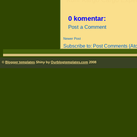
0 komentar:
Post a Comment
Newer Post
Subscribe to:
Post Comments (At
©
Blogger templates
Shiny
by
Ourblogtemplates.com
2008