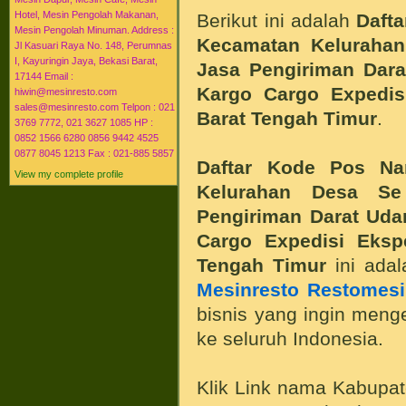
Hotel, Mesin Pengolah Makanan,
Berikut ini adalah
Daft
Mesin Pengolah Minuman. Address :
Kecamatan Kelurahan
Jl Kasuari Raya No. 148, Perumnas
I, Kayuringin Jaya, Bekasi Barat,
Jasa Pengiriman Dara
17144 Email :
Kargo Cargo Expedis
hiwin@mesinresto.com
sales@mesinresto.com Telpon : 021
Barat Tengah Timur
.
3769 7772, 021 3627 1085 HP :
0852 1566 6280 0856 9442 4525
0877 8045 1213 Fax : 021-885 5857
Daftar Kode Pos N
View my complete profile
Kelurahan Desa Se
Pengiriman Darat Udar
Cargo Expedisi Eksp
Tengah Timur
ini ada
Mesinresto Restomes
bisnis yang ingin men
ke seluruh Indonesia.
Klik Link nama Kabupa