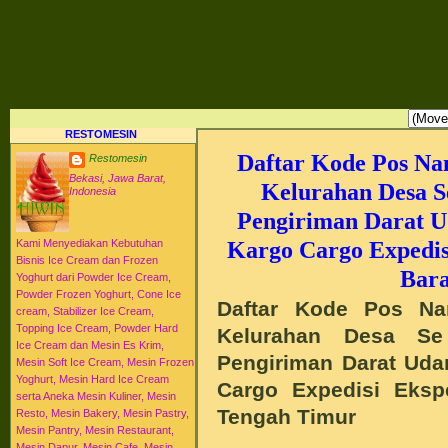
RESTO MESIN RESTO ALAT BAHAN BAKU KULINER RESTORAN DAPUR MESI
HI-WIN ICE CREAM
Distributor Agen Jual Aneka Mesin Alat Peralatan Bahan Baku Memproduksi Mengolah Me
Menyajikan Makanan Minuman untuk Dapur Kuliner untuk Cafe Hotel Restoran Pastry Baker
Distributor Agen Jual Aneka Mesin dan Bahan Baku Ice Cream Es Krim Gelato Frozen Yoghurt
Pengembangan Entrepreneurship Kewirausahaan Peluang Usaha Bisnis UKM. Tips Resep C
Jajanan Masakan Makanan Minuman Kue Roti Cake.
RESTOMESIN
Daftar Kode Pos N
Restomesin
Bekasi, Jawa Barat,
Kelurahan Desa S
Indonesia
Pengiriman Darat U
Kargo Cargo Expedis
Kami Menyediakan Kebutuhan
Bisnis Ice Cream dan Frozen
Bara
Yoghurt dari Powder Ice Cream,
Powder Frozen Yoghurt, Cone Ice
Daftar Kode Pos N
cream, Stabilizer Ice Cream,
Topping Ice Cream, Powder Hard
Kelurahan Desa Se
Ice Cream dan Mesin Es Krim,
Pengiriman Darat Udar
Mesin Soft Ice Cream, Mesin Frozen
Yoghurt, Mesin Hard Ice Cream
Cargo Expedisi Eksp
serta Aneka Mesin Kuliner, Mesin
Tengah Timur
Resto, Mesin Bakery, Mesin Pastry,
Mesin Pantry, Mesin Restaurant,
Mesin Dapur, Mesin Cafe, Mesin