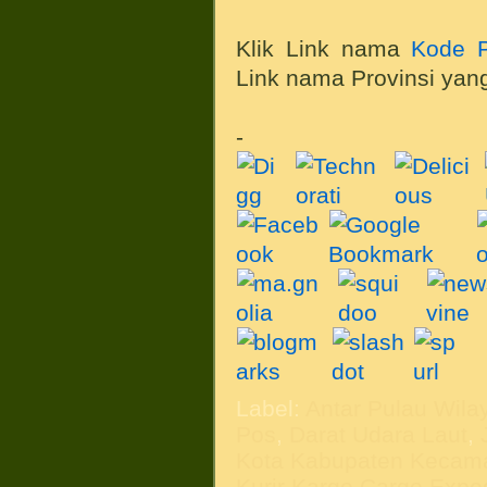
Klik Link nama
Kode P
Link nama Provinsi yang
-
Label:
Antar Pulau Wila
Pos
,
Darat Udara Laut
,
Kota Kabupaten Kecam
Kurir Kargo Cargo Exped