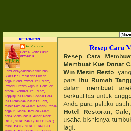
RESTO MESIN RESTO ALAT BAHAN BAKU KULINER RESTORAN DAPUR MESI
HI-WIN ICE CREAM
Distributor Agen Jual Aneka Mesin Alat Peralatan Bahan Baku Memproduksi Mengolah Me
Menyajikan Makanan Minuman untuk Dapur Kuliner untuk Cafe Hotel Restoran Pastry Baker
Distributor Agen Jual Aneka Mesin dan Bahan Baku Ice Cream Es Krim Gelato Frozen Yoghurt
Pengembangan Entrepreneurship Kewirausahaan Peluang Usaha Bisnis UKM. Tips Resep C
Jajanan Masakan Makanan Minuman Kue Roti Cake.
RESTOMESIN
Resep Cara 
Restomesin
Bekasi, Jawa Barat,
Resep Cara Membua
Indonesia
Membuat Kue Donat C
Win Mesin Resto
, yan
Kami Menyediakan Kebutuhan
Bisnis Ice Cream dan Frozen
para
Ibu Rumah Tang
Yoghurt dari Powder Ice Cream,
Powder Frozen Yoghurt, Cone Ice
dalam membuat anek
cream, Stabilizer Ice Cream,
berkualitas untuk anggo
Topping Ice Cream, Powder Hard
Ice Cream dan Mesin Es Krim,
Anda para pelaku usah
Mesin Soft Ice Cream, Mesin Frozen
Hotel
,
Restoran
,
Cafe
Yoghurt, Mesin Hard Ice Cream
serta Aneka Mesin Kuliner, Mesin
usaha bisnisnya tumbu
Resto, Mesin Bakery, Mesin Pastry,
lagi.
Mesin Pantry, Mesin Restaurant,
Mesin Dapur, Mesin Cafe, Mesin