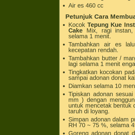
Air es 460 cc
Petunjuk Cara Membu
Kocok
Tepung Kue Ins
Cake
Mix, ragi instan
selama 1 menit.
Tambahkan air es lal
kecepatan rendah.
Tambahkan butter / marg
lagi selama 1 menit eng
Tingkatkan kocokan pad
sampai adonan donat kal
Diamkan selama 10 meni
Tipiskan adonan sesuai
mm ) dengan mengguna
untuk mencetak bentuk d
taruh di loyang.
Simpan adonan dalam pr
RH 70 ~ 75 %, selama 4
Goreng adonan donat 