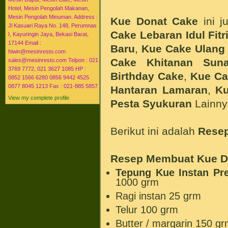
Hotel, Mesin Pengolah Makanan,
Mesin Pengolah Minuman. Address :
Kue
Donat
Cake
ini j
Jl Kasuari Raya No. 148, Perumnas
Cake Lebaran Idul Fitr
I, Kayuringin Jaya, Bekasi Barat,
17144 Email :
Baru
,
Kue Cake Ulang
hiwin@mesinresto.com
Cake Khitanan Suna
sales@mesinresto.com Telpon : 021
3769 7772, 021 3627 1085 HP :
Birthday Cake
,
Kue Ca
0852 1566 6280 0856 9442 4525
0877 8045 1213 Fax : 021-885 5857
Hantaran Lamaran
,
Ku
View my complete profile
Pesta Syukuran
Lainny
Berikut ini adalah
Rese
Resep Membuat Kue
D
Tepung Kue Instan Pr
1000 grm
Ragi instan 25 grm
Telur 100 grm
Butter / margarin 150 g