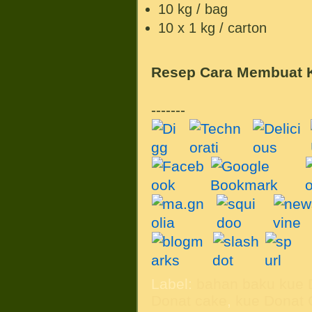
10 kg / bag
10 x 1 kg / carton
Resep Cara Membuat
-------
Label:
bahan baku kue 
Donat cake
,
kue Donat