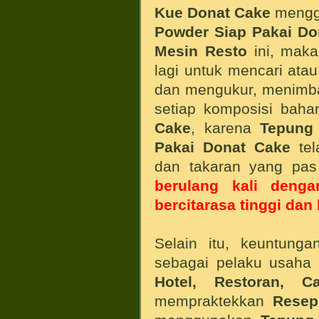
Kue Donat
Cake
meng
Powder Siap Pakai Do
Mesin Resto
ini, maka
lagi untuk mencari at
dan mengukur, menimb
setiap komposisi bah
Cake
, karena
Tepung
Pakai Donat Cake
tel
dan takaran yang pas
berulang kali denga
bercitarasa tinggi dan
Selain itu, keuntung
sebagai pelaku usaha
Hotel, Restoran, C
mempraktekkan
Rese