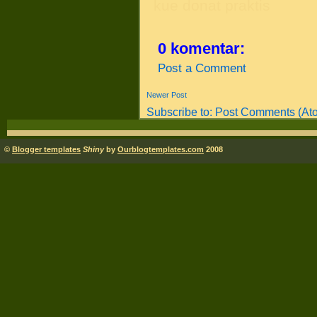
kue donat praktis
0 komentar:
Post a Comment
Newer Post
Subscribe to:
Post Comments (At
©
Blogger templates
Shiny
by
Ourblogtemplates.com
2008